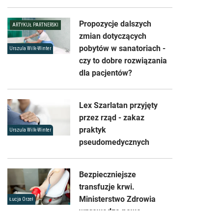
Propozycje dalszych
ARTYKUŁ PARTNERSKI
zmian dotyczących
pobytów w sanatoriach -
Urszula Wilk-Winter
czy to dobre rozwiązania
dla pacjentów?
Lex Szarlatan przyjęty
przez rząd - zakaz
praktyk
Urszula Wilk-Winter
pseudomedycznych
Bezpieczniejsze
transfuzje krwi.
Ministerstwo Zdrowia
Łucja Orzeł
wprowadza nowe