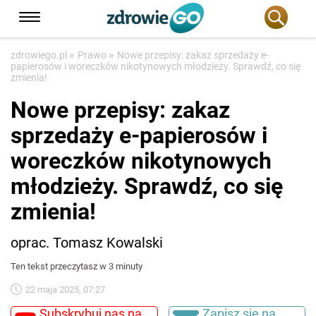
»
»
zdrowiego.pl
Prawo
Nowe przepisy: zakaz sprzedaży e-
papierosów i woreczków nikotynowych młodzieży. Sprawdź, co się
zmienia!
Nowe przepisy: zakaz
sprzedaży e-papierosów i
woreczków nikotynowych
młodzieży. Sprawdź, co się
zmienia!
oprac. Tomasz Kowalski
Ten tekst przeczytasz w 3 minuty
22 maja 2025, 07:27
Subskrybuj nas na
Zapisz się na