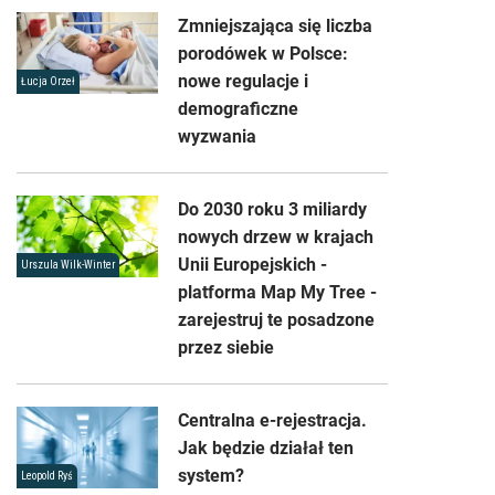
Zmniejszająca się liczba
porodówek w Polsce:
nowe regulacje i
Łucja Orzeł
demograficzne
wyzwania
Do 2030 roku 3 miliardy
nowych drzew w krajach
Unii Europejskich -
Urszula Wilk-Winter
platforma Map My Tree -
zarejestruj te posadzone
przez siebie
Centralna e-rejestracja.
Jak będzie działał ten
system?
Leopold Ryś