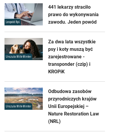
441 lekarzy straciło
prawo do wykonywania
zawodu. Jeden powód
Leopold Ryś
Za dwa lata wszystkie
psy i koty muszą być
zarejestrowane -
Urszula Wilk-Winter
transponder (czip) i
KROPiK
Odbudowa zasobów
przyrodniczych krajów
Unii Europejskiej –
Urszula Wilk-Winter
Nature Restoration Law
(NRL)