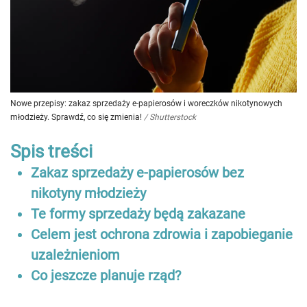
Nowe przepisy: zakaz sprzedaży e-papierosów i woreczków nikotynowych
młodzieży. Sprawdź, co się zmienia!
/
Shutterstock
Spis treści
Zakaz sprzedaży e-papierosów bez
nikotyny młodzieży
Te formy sprzedaży będą zakazane
Celem jest ochrona zdrowia i zapobieganie
uzależnieniom
Co jeszcze planuje rząd?