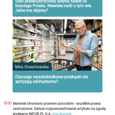
Stan przedcukrzycowy dotyka nawet co
trzeciego Polaka. Niewiele osób o tym wie.
Jakie ma objawy?
Mira Orzechowska
Dlaczego wysokobiałkowe przekąski nie
sprzyjają odchudzaniu?
©℗
Materiał chroniony prawem autorskim - wszelkie prawa
zastrzeżone. Dalsze rozpowszechnianie artykułu za zgodą
wydawcy INFOR PL S.A.
Kup licencję.