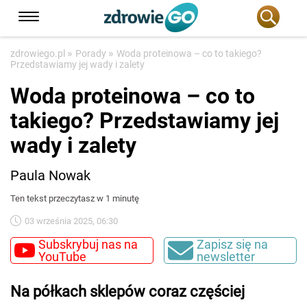
»
»
zdrowiego.pl
Porady
Woda proteinowa – co to takiego?
Przedstawiamy jej wady i zalety
Woda proteinowa – co to
takiego? Przedstawiamy jej
wady i zalety
Paula Nowak
Ten tekst przeczytasz w 1 minutę
03 września 2025, 06:30
Subskrybuj nas na
Zapisz się na
YouTube
newsletter
Na półkach sklepów coraz częściej