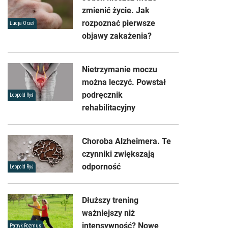
zmienić życie. Jak
rozpoznać pierwsze
Łucja Orzeł
objawy zakażenia?
Nietrzymanie moczu
można leczyć. Powstał
podręcznik
Leopold Ryś
rehabilitacyjny
Choroba Alzheimera. Te
czynniki zwiększają
odporność
Leopold Ryś
Dłuższy trening
ważniejszy niż
intensywność? Nowe
Patryk Rozmus