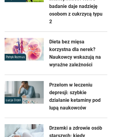
badanie daje nadzieję
osobom z cukrzycą typu
2
Dieta bez mięsa
korzystna dla nerek?
Naukowcy wskazują na
Patryk Rozmus
wyraźne zależności
Przełom w leczeniu
depresji: szybkie
działanie ketaminy pod
Łucja Orzeł
lupą naukowców
Drzemki a zdrowie osób
starszych: kiedy