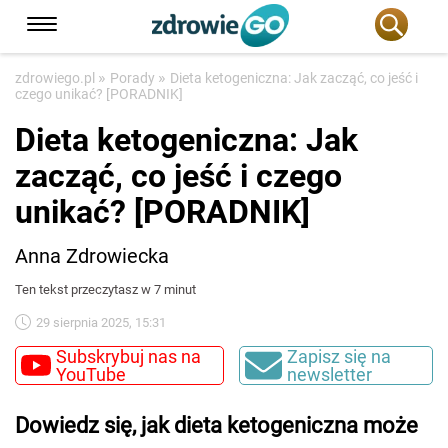
»
»
zdrowiego.pl
Porady
Dieta ketogeniczna: Jak zacząć, co jeść i
czego unikać? [PORADNIK]
Dieta ketogeniczna: Jak
zacząć, co jeść i czego
unikać? [PORADNIK]
Anna Zdrowiecka
Ten tekst przeczytasz w 7 minut
29 sierpnia 2025, 15:31
Subskrybuj nas na
Zapisz się na
YouTube
newsletter
Dowiedz się, jak dieta ketogeniczna może