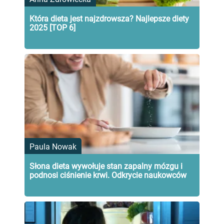
Która dieta jest najzdrowsza? Najlepsze diety
2025 [TOP 6]
Paula Nowak
Słona dieta wywołuje stan zapalny mózgu i
podnosi ciśnienie krwi. Odkrycie naukowców