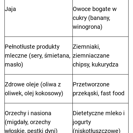
Jaja
Owoce bogate w
cukry (banany,
winogrona)
Pełnotłuste produkty
Ziemniaki,
mleczne (sery, śmietana,
ziemniaczane
masło)
chipsy, kukurydza
Zdrowe oleje (oliwa z
Przetworzone
oliwek, olej kokosowy)
przekąski, fast food
Orzechy i nasiona
Dietetyczne mleko i
(migdały, orzechy
jogurty
włoskie, pestki dyni)
(niskotłuszczowe)