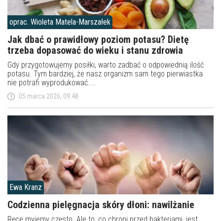
oprac. Wioleta Matela-Marszałek
Jak dbać o prawidłowy poziom potasu? Dietę
trzeba dopasować do wieku i stanu zdrowia
Gdy przygotowujemy posiłki, warto zadbać o odpowiednią ilość
potasu. Tym bardziej, że nasz organizm sam tego pierwiastka
nie potrafi wyprodukować....
05 marca 2026, 09:48
Ewa Kranz
Codzienna pielęgnacja skóry dłoni: nawilżanie
Ręce myjemy często. Ale to, co chroni przed bakteriami, jest