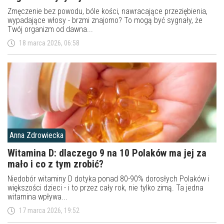
Zmęczenie bez powodu, bóle kości, nawracające przeziębienia,
wypadające włosy - brzmi znajomo? To mogą być sygnały, że
Twój organizm od dawna...
18 marca 2026, 06:58
Anna Zdrowiecka
Witamina D: dlaczego 9 na 10 Polaków ma jej za
mało i co z tym zrobić?
Niedobór witaminy D dotyka ponad 80-90% dorosłych Polaków i
większości dzieci - i to przez cały rok, nie tylko zimą. Ta jedna
witamina wpływa...
17 marca 2026, 19:52