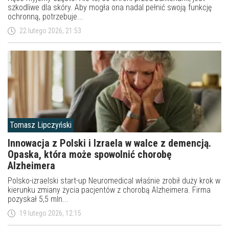
szkodliwe dla skóry. Aby mogła ona nadal pełnić swoją funkcję
ochronną, potrzebuje...
22 lutego 2026, 21:53
Tomasz Lipczyński
Innowacja z Polski i Izraela w walce z demencją.
Opaska, która może spowolnić chorobę
Alzheimera
Polsko-izraelski start-up Neuromedical właśnie zrobił duży krok w
kierunku zmiany życia pacjentów z chorobą Alzheimera. Firma
pozyskał 5,5 mln...
19 lutego 2026, 12:15