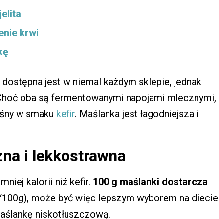
elita
enie krwi
kę
, dostępna jest w niemal każdym sklepie, jednak
. Choć oba są fermentowanymi napojami mlecznymi,
aśny w smaku
kefir
. Maślanka jest łagodniejsza i
zna i lekkostrawna
ej kalorii niż kefir.
100 g maślanki dostarcza
l/100g), może być więc lepszym wyborem na diecie
aślankę niskotłuszczową.