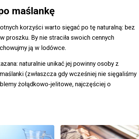
 po maślankę
tnych korzyści warto sięgać po tę naturalną: bez
 proszku. By nie straciła swoich cennych
echowujmy ją w lodówce.
azana: naturalnie unikać jej powinny osoby z
i maślanki (zwłaszcza gdy wcześniej nie sięgaliśmy
blemy żołądkowo-jelitowe, najczęściej o