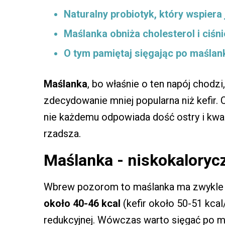
Naturalny probiotyk, który wspiera j
Maślanka obniża cholesterol i ciśni
O tym pamiętaj sięgając po maślan
Maślanka
, bo właśnie o ten napój chodzi
zdecydowanie mniej popularna niż kefir
nie każdemu odpowiada dość ostry i kw
rzadsza.
Maślanka - niskokaloryc
Wbrew pozorom to maślanka ma zwykle mni
około 40-46 kcal
(kefir około 50-51 kca
redukcyjnej. Wówczas warto sięgać po m