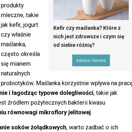
produkty
mleczne, takie
jak kefir, jogurt
Kefir czy maślanka? Które z
czy właśnie
nich jest zdrowsze i czym się
maślanka,
od siebie różnią?
często określa
zobacz również
się mianem
naturalnych
probiotyków. Maślanka korzystnie wpływa na prac
nie i łagodząc typowe dolegliwości
, takie jak
jest źródłem pożytecznych bakterii kwasu
u równowagi mikroflory jelitowej
.
lanie soków żołądkowych
, warto zadbać o ich