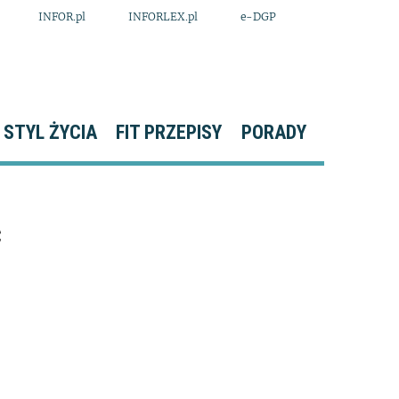
INFOR.pl
INFORLEX.pl
e-DGP
STYL ŻYCIA
FIT PRZEPISY
PORADY
ć