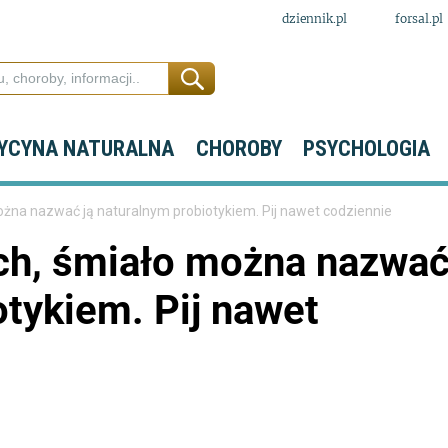
dziennik.pl
forsal.pl
YCYNA NATURALNA
CHOROBY
PSYCHOLOGIA
można nazwać ją naturalnym probiotykiem. Pij nawet codziennie
ych, śmiało można nazwa
otykiem. Pij nawet