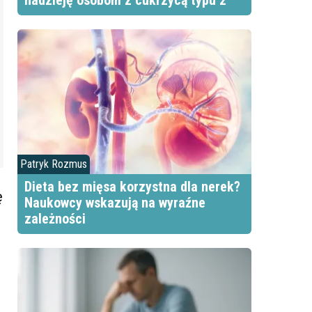
nadzieję osobom z cukrzycą typu 2
Patryk Rozmus
Dieta bez mięsa korzystna dla nerek?
ę
Naukowcy wskazują na wyraźne
zależności