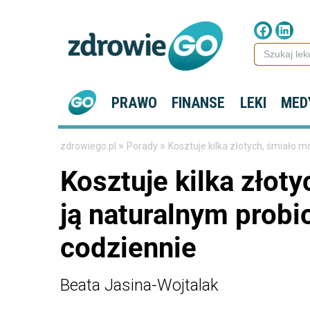
PRAWO
FINANSE
LEKI
MED
»
»
zdrowiego.pl
Porady
Kosztuje kilka złotych, śmiało 
Kosztuje kilka złot
ją naturalnym probi
codziennie
Beata Jasina-Wojtalak