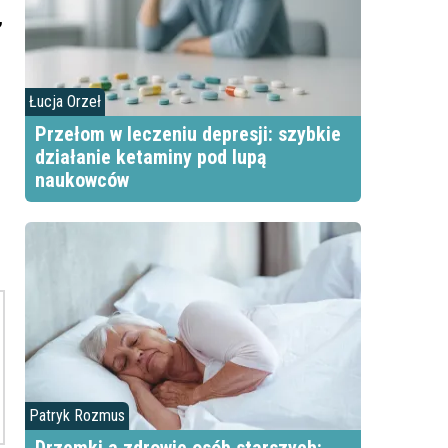
,
Łucja Orzeł
Przełom w leczeniu depresji: szybkie
działanie ketaminy pod lupą
naukowców
Patryk Rozmus