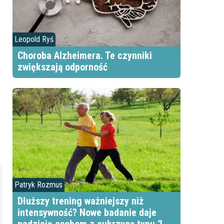
Leopold Ryś
Choroba Alzheimera. Te czynniki
zwiększają odporność
Patryk Rozmus
Dłuższy trening ważniejszy niż
intensywność? Nowe badanie daje