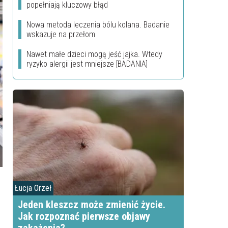
popełniają kluczowy błąd
Nowa metoda leczenia bólu kolana. Badanie
wskazuje na przełom
Nawet małe dzieci mogą jeść jajka. Wtedy
ryzyko alergii jest mniejsze [BADANIA]
Łucja Orzeł
Jeden kleszcz może zmienić życie.
Jak rozpoznać pierwsze objawy