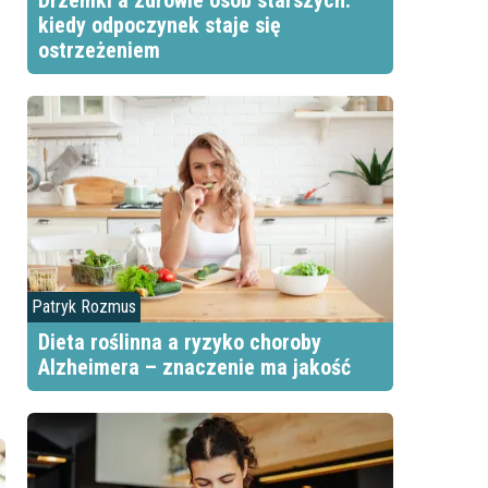
Drzemki a zdrowie osób starszych:
kiedy odpoczynek staje się
ostrzeżeniem
Patryk Rozmus
Dieta roślinna a ryzyko choroby
Alzheimera – znaczenie ma jakość