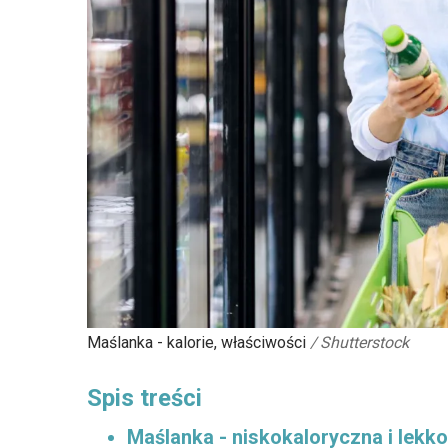
Maślanka - kalorie, właściwości
/
Shutterstock
Spis treści
Maślanka - niskokaloryczna i lekk