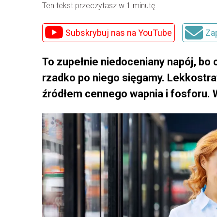
Ten tekst przeczytasz w 1 minutę
Subskrybuj nas na YouTube
Za
To zupełnie niedoceniany napój, bo
rzadko po niego sięgamy. Lekkostraw
źródłem cennego wapnia i fosforu. W