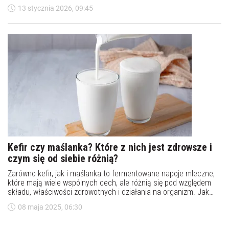
Warto pić go codziennie.
13 stycznia 2026, 09:45
Kefir czy maślanka? Które z nich jest zdrowsze i
czym się od siebie różnią?
Zarówno kefir, jak i maślanka to fermentowane napoje mleczne,
które mają wiele wspólnych cech, ale różnią się pod względem
składu, właściwości zdrowotnych i działania na organizm. Jak
kefir i maślanka wpływają na trawienie, jaki mają skład
08 maja 2025, 06:30
mikrobiologiczny i zawartość witamin?