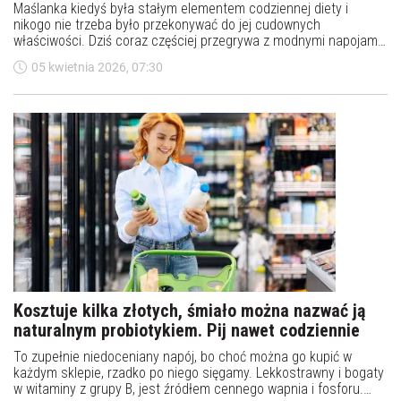
Maślanka kiedyś była stałym elementem codziennej diety i
nikogo nie trzeba było przekonywać do jej cudownych
właściwości. Dziś coraz częściej przegrywa z modnymi napojami,
choć jej działanie na organizm pozostaje niezmienne. Maślanka
05 kwietnia 2026, 07:30
to prosty, naturalny produkt, do którego naprawdę warto wrócić,
szczególnie jeśli zależy nam na lepszym trawieniu
Kosztuje kilka złotych, śmiało można nazwać ją
naturalnym probiotykiem. Pij nawet codziennie
To zupełnie niedoceniany napój, bo choć można go kupić w
każdym sklepie, rzadko po niego sięgamy. Lekkostrawny i bogaty
w witaminy z grupy B, jest źródłem cennego wapnia i fosforu.