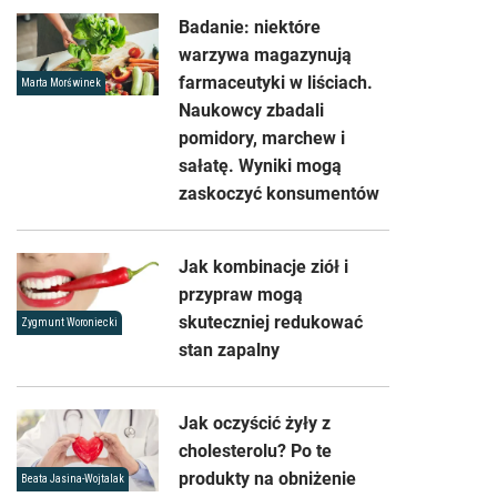
Badanie: niektóre
warzywa magazynują
farmaceutyki w liściach.
Marta Morświnek
Naukowcy zbadali
pomidory, marchew i
sałatę. Wyniki mogą
zaskoczyć konsumentów
Jak kombinacje ziół i
przypraw mogą
skuteczniej redukować
Zygmunt Woroniecki
stan zapalny
Jak oczyścić żyły z
cholesterolu? Po te
produkty na obniżenie
Beata Jasina-Wojtalak