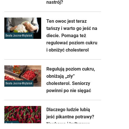
nastrój?
Ten owoc jest teraz
tańszy i warto go jeść na
diecie. Pomaga też
Beata Jasina-Wojtalak
regulować poziom cukru
i obniżyć cholesterol
Regulują poziom cukru,
obniżają „zły”
cholesterol. Seniorzy
Beata Jasina-Wojtalak
powinni po nie sięgać
Dlaczego ludzie lubią
jeść pikantne potrawy?
Naukowe i kulturowe
Ewa Kranz