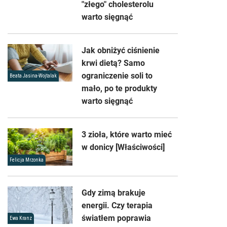
"złego" cholesterolu
warto sięgnąć
Jak obniżyć ciśnienie
krwi dietą? Samo
ograniczenie soli to
Beata Jasina-Wojtalak
mało, po te produkty
warto sięgnąć
3 zioła, które warto mieć
w donicy [Właściwości]
Felicja Mrzonka
Gdy zimą brakuje
energii. Czy terapia
światłem poprawia
Ewa Kranz