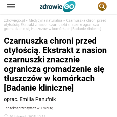
»
»
zdrowiego.pl
Medycyna naturalna
Czarnuszka chroni przed
otyłością. Ekstrakt z nasion czarnuszki znacznie ogranicza
gromadzenie się tłuszczów w komórkach [Badanie kliniczne]
Czarnuszka chroni przed
otyłością. Ekstrakt z nasion
czarnuszki znacznie
ogranicza gromadzenie się
tłuszczów w komórkach
[Badanie kliniczne]
oprac. Emilia Panufnik
Ten tekst przeczytasz w 1 minutę
20 listopada 2025, 12:54