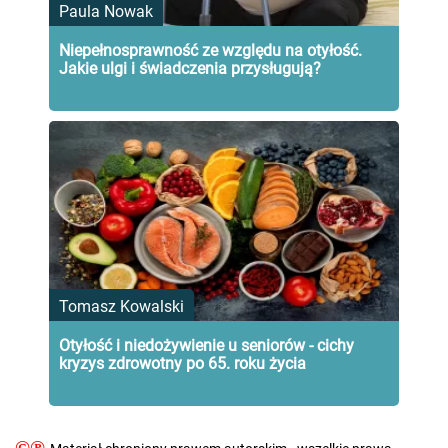
Paula Nowak
Niepełnosprawność ze względu na otyłość.
Jakie ulgi i świadczenia przysługują?
Tomasz Kowalski
Otyłość i niedożywienie u seniorów - cichy
kryzys zdrowotny po 65. roku życia
©℗