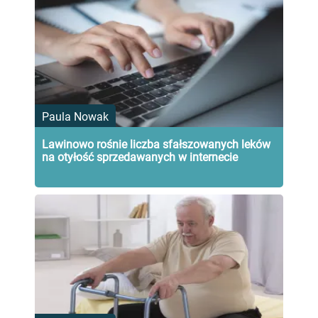
Paula Nowak
Lawinowo rośnie liczba sfałszowanych leków
na otyłość sprzedawanych w internecie