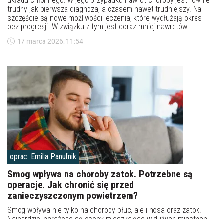
układu chłonnego. W jego przypadku nawrót choroby jest równie
trudny jak pierwsza diagnoza, a czasem nawet trudniejszy. Na
szczęście są nowe możliwości leczenia, które wydłużają okres
bez progresji. W związku z tym jest coraz mniej nawrotów.
17 marca 2026, 11:54
oprac. Emilia Panufnik
Smog wpływa na choroby zatok. Potrzebne są
operacje. Jak chronić się przed
zanieczyszczonym powietrzem?
Smog wpływa nie tylko na choroby płuc, ale i nosa oraz zatok.
Najbardziej narażone są osoby mieszkające w dużych miastach.