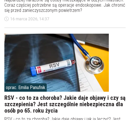
Coraz częściej potrzebne są operacje endoskopowe. Jak chronić
się przed zanieczyszczonym powietrzem?
16 marca 2026, 14:37
oprac. Emilia Panufnik
RSV - co to za choroba? Jakie daje objawy i czy są
szczepienia? Jest szczególnie niebezpieczna dla
osób po 65. roku życia
RSV - co to za choroba? Jakie daje objawy i jak ją leczyć? Jest
szczególnie niebezpieczna dla osób po 65. roku życia. Czy są
bezpłatne szczepienia dla osób starszych?