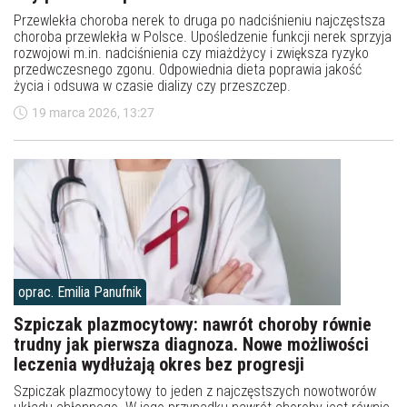
Przewlekła choroba nerek to druga po nadciśnieniu najczęstsza
choroba przewlekła w Polsce. Upośledzenie funkcji nerek sprzyja
rozwojowi m.in. nadciśnienia czy miażdżycy i zwiększa ryzyko
przedwczesnego zgonu. Odpowiednia dieta poprawia jakość
życia i odsuwa w czasie dializy czy przeszczep.
19 marca 2026, 13:27
oprac. Emilia Panufnik
Szpiczak plazmocytowy: nawrót choroby równie
trudny jak pierwsza diagnoza. Nowe możliwości
leczenia wydłużają okres bez progresji
Szpiczak plazmocytowy to jeden z najczęstszych nowotworów