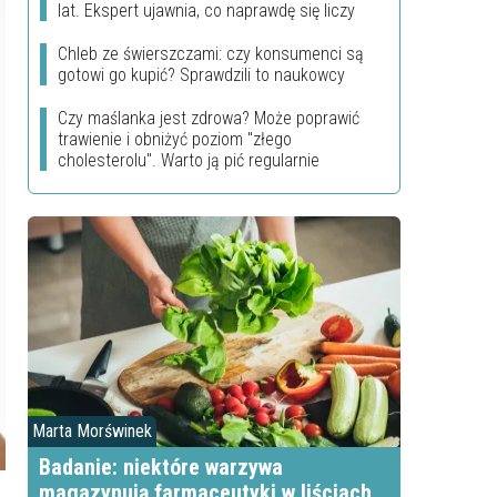
lat. Ekspert ujawnia, co naprawdę się liczy
Chleb ze świerszczami: czy konsumenci są
gotowi go kupić? Sprawdzili to naukowcy
Czy maślanka jest zdrowa? Może poprawić
trawienie i obniżyć poziom "złego
cholesterolu". Warto ją pić regularnie
Marta Morświnek
Badanie: niektóre warzywa
magazynują farmaceutyki w liściach.