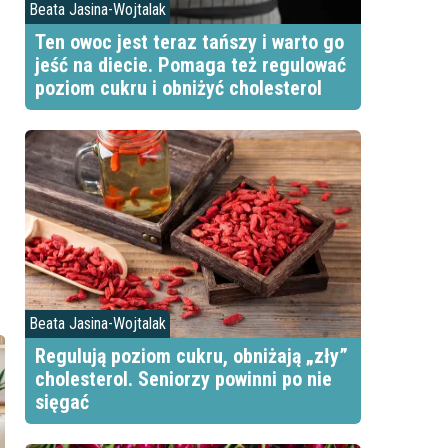
Beata Jasina-Wojtalak
Ten owoc jest teraz tańszy i warto go
jeść na diecie. Pomaga też regulować
poziom cukru i obniżyć cholesterol
Beata Jasina-Wojtalak
Regulują poziom cukru, obniżają „zły”
cholesterol. Seniorzy powinni po nie
sięgać