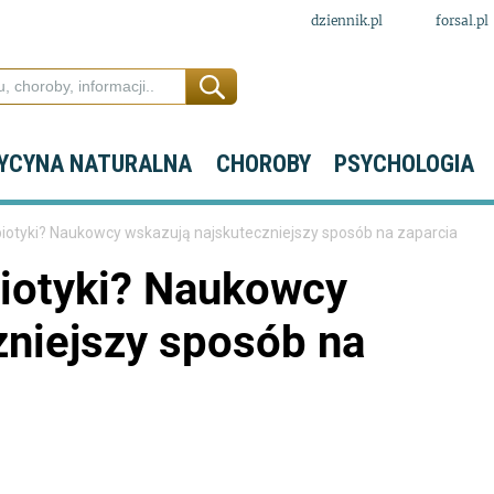
dziennik.pl
forsal.pl
YCYNA NATURALNA
CHOROBY
PSYCHOLOGIA
obiotyki? Naukowcy wskazują najskuteczniejszy sposób na zaparcia
biotyki? Naukowcy
zniejszy sposób na