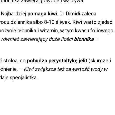
błonnika zawierają owoce i warzywa.
Najbardziej
pomaga kiwi
. Dr Dimidi zaleca
cu dziennika albo 8-10 śliwek. Kiwi warto zjadać
pożycie błonnika i witamin, w tym kwasu foliowego.
 również zawierający duże ilości
błonnika
–
ć stolca, co
pobudza perystaltykę jelit
(skurcze i
óżnienie.
– Kiwi zwiększa też zawartość wody w
aje specjalistka.