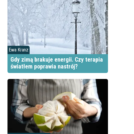
Ewa Kranz
Gdy zimą brakuje energii. Czy terapia
światłem poprawia nastrój?