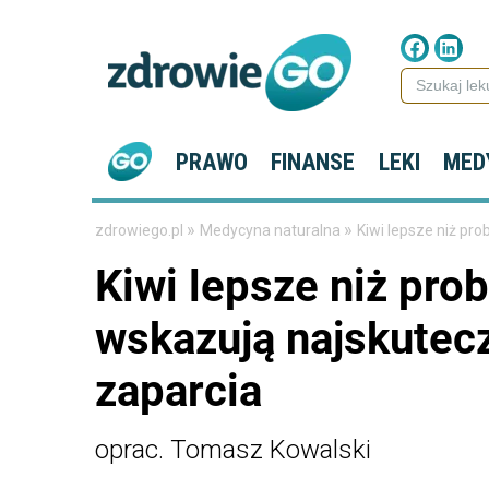
PRAWO
FINANSE
LEKI
MED
»
»
zdrowiego.pl
Medycyna naturalna
Kiwi lepsze niż pr
Kiwi lepsze niż pro
wskazują najskutec
zaparcia
oprac. Tomasz Kowalski