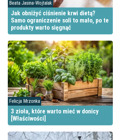
Beata Jasina-Wojtalak
Jak obniżyć ciśnienie krwi dietą?
Samo ograniczenie soli to mało, po te
produkty warto sięgnąć
Felicja Mrzonka
3 zioła, które warto mieć w donicy
[Właściwości]