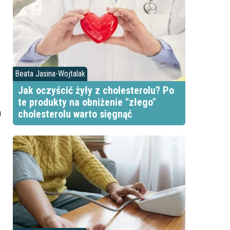
Beata Jasina-Wojtalak
Jak oczyścić żyły z cholesterolu? Po
te produkty na obniżenie "złego"
h
cholesterolu warto sięgnąć