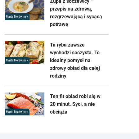
Zupa z soczewicy –
przepis na zdrową,
rozgrzewającą i sycącą
Marta Morświnek
potrawę
Ta ryba zawsze
wychodzi soczysta. To
idealny pomysł na
Marta Morświnek
zdrowy obiad dla całej
rodziny
Ten fit obiad robi się w
20 minut. Syci, a nie
obciąża
Marta Morświnek