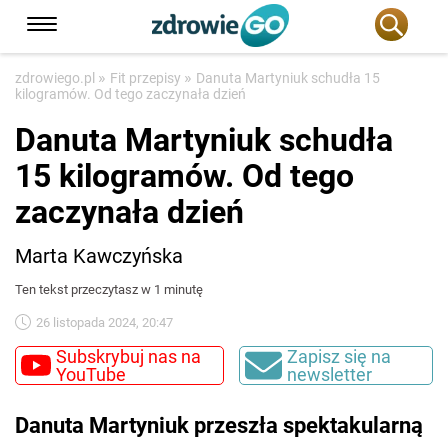
»
»
zdrowiego.pl
Fit przepisy
Danuta Martyniuk schudła 15
kilogramów. Od tego zaczynała dzień
Danuta Martyniuk schudła
15 kilogramów. Od tego
zaczynała dzień
Marta Kawczyńska
Ten tekst przeczytasz w 1 minutę
26 listopada 2024, 20:47
Subskrybuj nas na
Zapisz się na
YouTube
newsletter
Danuta Martyniuk przeszła spektakularną