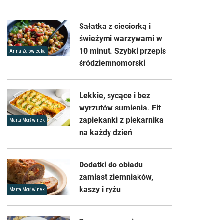
Sałatka z cieciorką i
świeżymi warzywami w
10 minut. Szybki przepis
Anna Zdrowiecka
śródziemnomorski
Lekkie, sycące i bez
wyrzutów sumienia. Fit
zapiekanki z piekarnika
Marta Morświnek
na każdy dzień
Dodatki do obiadu
zamiast ziemniaków,
kaszy i ryżu
Marta Morświnek