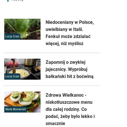
Niedoceniany w Polsce,
uwielbiany w Italii.
Fenkuł może zdziałać
Łucja Orzeł
więcej, niż myślisz
Zapomnij o zwykłej
jajecznicy. Wypróbuj
bałkański hit z boćwiną
Łucja Orzeł
Zdrowa Wielkanoc -
niskotłuszczowe menu
dla całej rodziny. Co
Marta Morświnek
podać, żeby było lekko i
smacznie