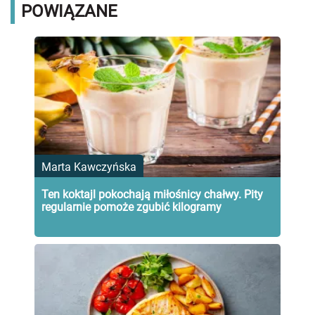
POWIĄZANE
Marta Kawczyńska
Ten koktajl pokochają miłośnicy chałwy. Pity
regularnie pomoże zgubić kilogramy