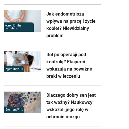
Jak endometrioza
wpływa na pracę i życie
oprac. Emilia
kobiet? Niewidzialny
Panufnik
problem
Ból po operacji pod
kontrolą? Eksperci
wskazują na poważne
Zygmunt Wilk
braki w leczeniu
Dlaczego dobry sen jest
tak ważny? Naukowcy
wskazali jego rolę w
Zygmunt Wilk
ochronie mózgu