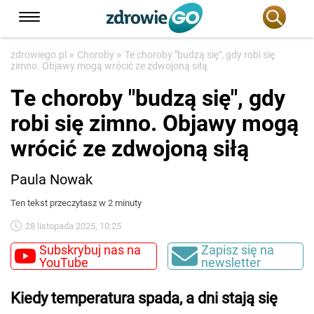
»
»
zdrowiego.pl
Choroby
Te choroby "budzą się", gdy robi się
zimno. Objawy mogą wrócić ze zdwojoną siłą
Te choroby "budzą się", gdy
robi się zimno. Objawy mogą
wrócić ze zdwojoną siłą
Paula Nowak
Ten tekst przeczytasz w 2 minuty
28 listopada 2025, 10:25
Subskrybuj nas na
Zapisz się na
YouTube
newsletter
Kiedy temperatura spada, a dni stają się