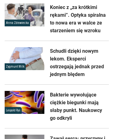
Koniec z „za krótkimi
rękami”. Optyka spiralna
to nowa era w walce ze
Anna Zdrowiecka
starzeniem się wzroku
Schudli dzięki nowym
lekom. Eksperci
ostrzegają jednak przed
Zygmunt Wilk
jednym błędem
Bakterie wywołujące
ciężkie biegunki mają
słaby punkt. Naukowcy
Leopold Ryś
go odkryli
Zawał serca: przyczyny i