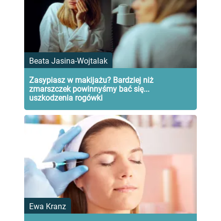
Beata Jasina-Wojtalak
Zasypiasz w makijażu? Bardziej niż
zmarszczek powinnyśmy bać się...
uszkodzenia rogówki
Ewa Kranz