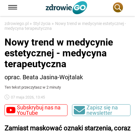
»
»
zdrowiego.pl
Styl życia
Nowy trend w medycynie estetycznej -
medycyna terapeutyczna
Nowy trend w medycynie
estetycznej - medycyna
terapeutyczna
oprac. Beata Jasina-Wojtalak
Ten tekst przeczytasz w 2 minuty
07 maja 2026, 13:45
Subskrybuj nas na
Zapisz się na
YouTube
newsletter
Zamiast maskować oznaki starzenia, coraz