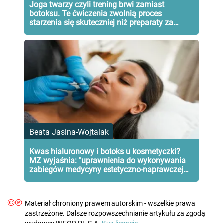
Joga twarzy czyli trening brwi zamiast
botoksu. Te ćwiczenia zwolnią proces
starzenia się skuteczniej niż preparaty za
fortunę
Beata Jasina-Wojtalak
Kwas hialuronowy i botoks u kosmetyczki?
MZ wyjaśnia: "uprawnienia do wykonywania
zabiegów medycyny estetyczno-naprawczej
mają wyłącznie lekarze"
©℗
Materiał chroniony prawem autorskim - wszelkie prawa
zastrzeżone. Dalsze rozpowszechnianie artykułu za zgodą