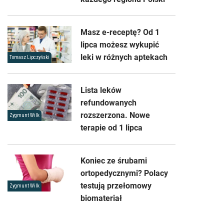
Masz e-receptę? Od 1
lipca możesz wykupić
leki w różnych aptekach
Tomasz Lipczyński
Lista leków
refundowanych
rozszerzona. Nowe
Zygmunt Wilk
terapie od 1 lipca
Koniec ze śrubami
ortopedycznymi? Polacy
testują przełomowy
Zygmunt Wilk
biomateriał