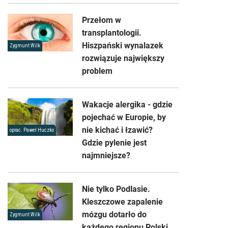
Przełom w
transplantologii.
Hiszpański wynalazek
Zygmunt Wilk
rozwiązuje największy
problem
Wakacje alergika - gdzie
pojechać w Europie, by
nie kichać i łzawić?
oprac. Paweł Huczko
Gdzie pylenie jest
najmniejsze?
Nie tylko Podlasie.
Kleszczowe zapalenie
mózgu dotarło do
Zygmunt Wilk
każdego regionu Polski