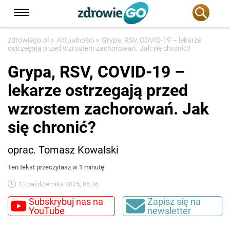
»
»
zdrowiego.pl
Aktualności
Grypa, RSV, COVID-19 – lekarze
ostrzegają przed wzrostem zachorowań. Jak się chronić?
Grypa, RSV, COVID-19 –
lekarze ostrzegają przed
wzrostem zachorowań. Jak
się chronić?
oprac. Tomasz Kowalski
Ten tekst przeczytasz w 1 minutę
13 października 2025, 06:36
Subskrybuj nas na
Zapisz się na
YouTube
newsletter