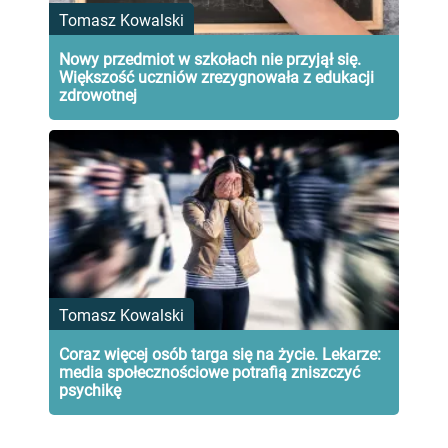
Tomasz Kowalski
Nowy przedmiot w szkołach nie przyjął się.
Większość uczniów zrezygnowała z edukacji
zdrowotnej
Tomasz Kowalski
Coraz więcej osób targa się na życie. Lekarze:
media społecznościowe potrafią zniszczyć
psychikę