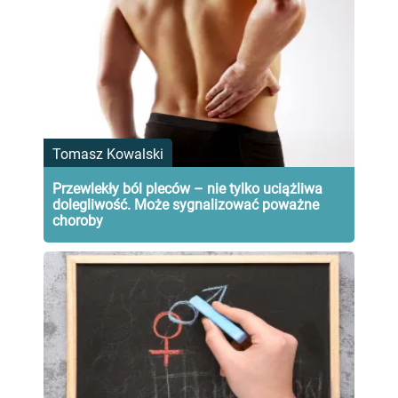
Tomasz Kowalski
Przewlekły ból pleców – nie tylko uciążliwa
dolegliwość. Może sygnalizować poważne
choroby