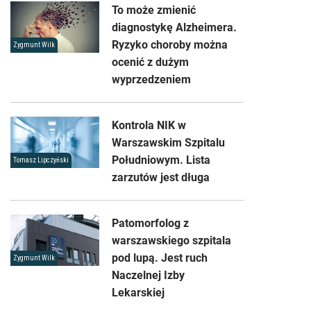
To może zmienić
diagnostykę Alzheimera.
Ryzyko choroby można
Zygmunt Wilk
ocenić z dużym
wyprzedzeniem
Kontrola NIK w
Warszawskim Szpitalu
Południowym. Lista
Tomasz Lipczyński
zarzutów jest długa
Patomorfolog z
warszawskiego szpitala
pod lupą. Jest ruch
Zygmunt Wilk
Naczelnej Izby
Lekarskiej