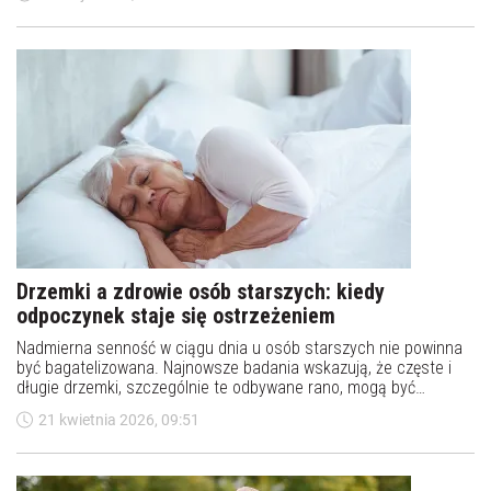
charakterze narastającej fali epidemiologicznej w starzejących
się społeczeństwach.
Drzemki a zdrowie osób starszych: kiedy
odpoczynek staje się ostrzeżeniem
Nadmierna senność w ciągu dnia u osób starszych nie powinna
być bagatelizowana. Najnowsze badania wskazują, że częste i
długie drzemki, szczególnie te odbywane rano, mogą być
istotnym sygnałem ostrzegawczym świadczącym o
21 kwietnia 2026, 09:51
pogarszającym się stanie zdrowia lub rozwijających się
chorobach.