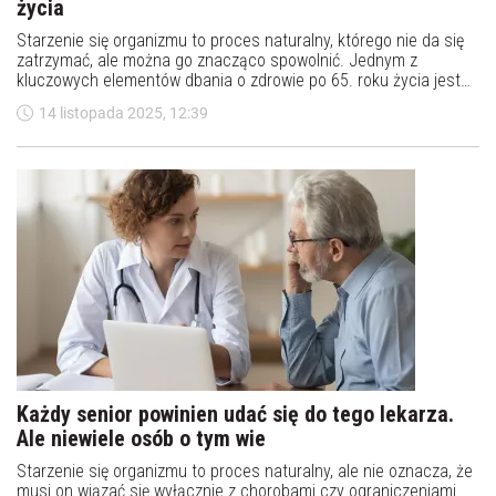
życia
Starzenie się organizmu to proces naturalny, którego nie da się
zatrzymać, ale można go znacząco spowolnić. Jednym z
kluczowych elementów dbania o zdrowie po 65. roku życia jest
odpowiednia dieta. Jakie witaminy są najlepsze dla seniorów?
14 listopada 2025, 12:39
Jakie witaminy brać w wieku 70 lat?
Każdy senior powinien udać się do tego lekarza.
Ale niewiele osób o tym wie
Starzenie się organizmu to proces naturalny, ale nie oznacza, że
musi on wiązać się wyłącznie z chorobami czy ograniczeniami.