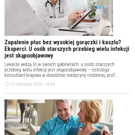
Zapalenie płuc bez wysokiej gorączki i kaszlu?
Eksperci: U osób starszych przebieg wielu infekcji
jest skąpoobjawowy
Lekarze widzą to w swoich gabinetach: u osób starszych
przebieg wielu infekcji jest skąpoobjawowy – ostrzega
konsultant krajowa w dziedzinie medycyny rodzinnej, prof.
Agnieszka Mastalerz-Migas. Zaznacza, że u seniorów nawet
27 stycznia 2026, 14:46
zapalenie płuc może nie powodować wysokiej gorączki lub
silnego kaszlu.