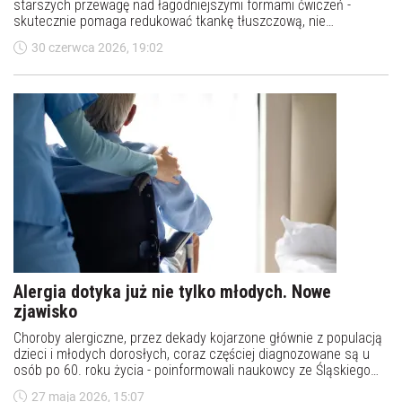
starszych przewagę nad łagodniejszymi formami ćwiczeń -
skutecznie pomaga redukować tkankę tłuszczową, nie
powodując jednocześnie utraty masy mięśniowej - informuje
30 czerwca 2026, 19:02
czasopismo „Maturitas”.
Alergia dotyka już nie tylko młodych. Nowe
zjawisko
Choroby alergiczne, przez dekady kojarzone głównie z populacją
dzieci i młodych dorosłych, coraz częściej diagnozowane są u
osób po 60. roku życia - poinformowali naukowcy ze Śląskiego
Uniwersytetu Medycznego. Według nich, może to być zjawisko o
27 maja 2026, 15:07