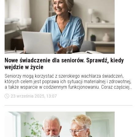
Nowe świadczenie dla seniorów. Sprawdź, kiedy
wejdzie w życie
Seniorzy mogą korzystać z szerokiego wachlarza świadczeń,
których celem jest poprawa ich sytuacji materialnej i zdrowotnej,
a także wsparcie w codziennym funkcjonowaniu. Coraz częściej
mówi się o wprowadzeniu nowego świadczenia, jakim jest bon
23 września 2025, 13:07
senioralny. Kiedy wejdzie w życie i na czym będzie polegał?