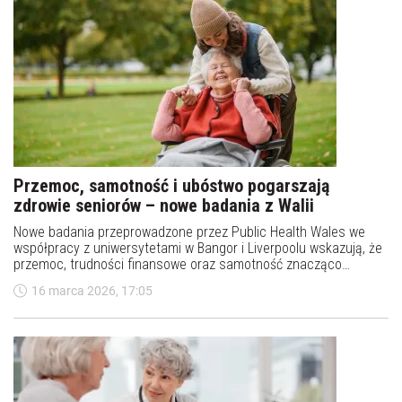
Przemoc, samotność i ubóstwo pogarszają
zdrowie seniorów – nowe badania z Walii
Nowe badania przeprowadzone przez Public Health Wales we
współpracy z uniwersytetami w Bangor i Liverpoolu wskazują, że
przemoc, trudności finansowe oraz samotność znacząco
pogarszają stan zdrowia osób starszych. Wyniki te rzucają
16 marca 2026, 17:05
światło na rosnące wyzwania zdrowia publicznego w
starzejących się społeczeństwach.