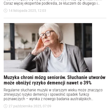
Coraz więcej ekspertów podkreśla, że kluczem do długiego i
dobrego życia jest odpowiednia opieka medyczna – dopasowana
14 listopada 2025, 12:03
do potrzeb osób starszych. Specjalistą, który zna się na tym
najlepiej jest geriatra. Czym zajmuje się lekarz geriatra i kiedy
powinno się udać do geriatry? Sprawdź!
Muzyka chroni mózg seniorów. Słuchanie utworów
może obniżyć ryzyko demencji nawet o 39%
Regularne słuchanie muzyki w starszym wieku może znacząco
zmniejszyć ryzyko demencji i spowolnić spadek funkcji
poznawczych – wynika z nowego badania australijskich
naukowców. Gra na instrumencie przynosi podobne korzyści dla
27 października 2025, 07:09
mózgu seniorów.