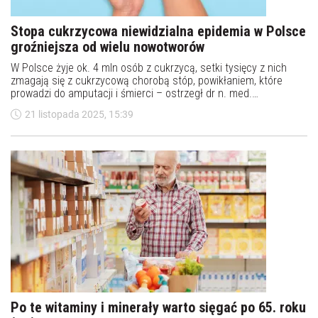
Stopa cukrzycowa niewidzialna epidemia w Polsce
groźniejsza od wielu nowotworów
W Polsce żyje ok. 4 mln osób z cukrzycą, setki tysięcy z nich
zmagają się z cukrzycową chorobą stóp, powikłaniem, które
prowadzi do amputacji i śmierci – ostrzegł dr n. med.
Przemysław Lipiński, Prezes Polskiego Towarzystwa Leczenia
21 listopada 2025, 15:39
Ran. Zaapelował o stworzenie wyspecjalizowanych ośrodków
leczenia.
Po te witaminy i minerały warto sięgać po 65. roku