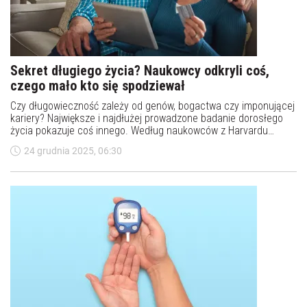
Sekret długiego życia? Naukowcy odkryli coś,
czego mało kto się spodziewał
Czy długowieczność zależy od genów, bogactwa czy imponującej
kariery? Największe i najdłużej prowadzone badanie dorosłego
życia pokazuje coś innego. Według naukowców z Harvardu
prawdziwym "eliksirem" długiego życia są… relacje. I to do tego
24 grudnia 2025, 06:30
stopnia, że samotność może skracać życie tak samo, jak palenie
papierosów czy nadużywanie alkoholu.