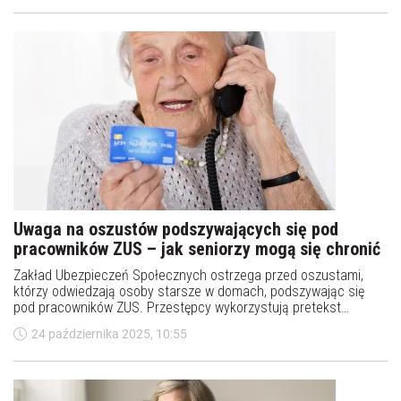
Uwaga na oszustów podszywających się pod
pracowników ZUS – jak seniorzy mogą się chronić
Zakład Ubezpieczeń Społecznych ostrzega przed oszustami,
którzy odwiedzają osoby starsze w domach, podszywając się
pod pracowników ZUS. Przestępcy wykorzystują pretekst
pomocy, wypłaty świadczeń lub dofinansowania dla seniorów,
24 października 2025, 10:55
aby okraść ich z oszczędności. Jak rozpoznać oszusta i
bezpiecznie się chronić?