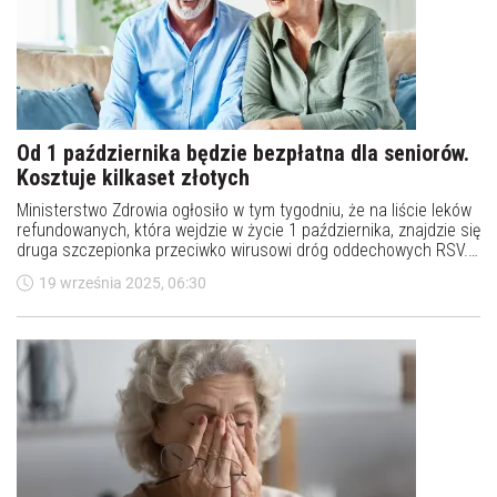
Od 1 października będzie bezpłatna dla seniorów.
Kosztuje kilkaset złotych
Ministerstwo Zdrowia ogłosiło w tym tygodniu, że na liście leków
refundowanych, która wejdzie w życie 1 października, znajdzie się
druga szczepionka przeciwko wirusowi dróg oddechowych RSV.
Dla pacjentów po 60. roku życia preparat Arexvy będzie dostępny
19 września 2025, 06:30
ze zniżką, a po 65 roku życia będzie można zaszczepić się
bezpłatnie.