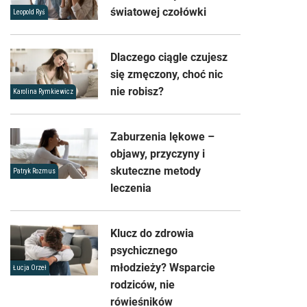
światowej czołówki
Leopold Ryś
Dlaczego ciągle czujesz
się zmęczony, choć nic
nie robisz?
Karolina Rymkiewicz
Zaburzenia lękowe –
objawy, przyczyny i
skuteczne metody
Patryk Rozmus
leczenia
Klucz do zdrowia
psychicznego
młodzieży? Wsparcie
Łucja Orzeł
rodziców, nie
rówieśników