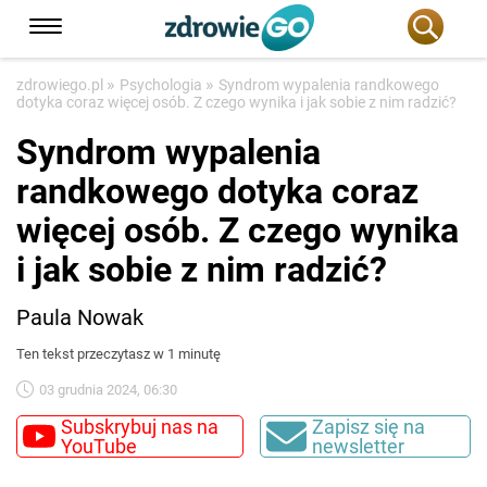
»
»
zdrowiego.pl
Psychologia
Syndrom wypalenia randkowego
dotyka coraz więcej osób. Z czego wynika i jak sobie z nim radzić?
Syndrom wypalenia
randkowego dotyka coraz
więcej osób. Z czego wynika
i jak sobie z nim radzić?
Paula Nowak
Ten tekst przeczytasz w 1 minutę
03 grudnia 2024, 06:30
Subskrybuj nas na
Zapisz się na
YouTube
newsletter