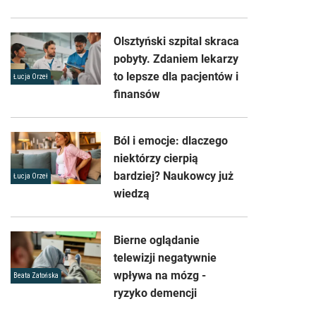
Olsztyński szpital skraca
pobyty. Zdaniem lekarzy
to lepsze dla pacjentów i
Łucja Orzeł
finansów
Ból i emocje: dlaczego
niektórzy cierpią
bardziej? Naukowcy już
Łucja Orzeł
wiedzą
Bierne oglądanie
telewizji negatywnie
wpływa na mózg -
Beata Zatońska
ryzyko demencji