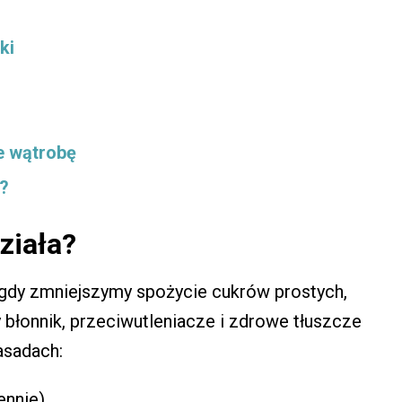
ki
e wątrobę
m?
ziała?
gdy zmniejszymy spożycie cukrów prostych,
 błonnik, przeciwutleniacze i zdrowe tłuszcze
asadach:
nnie),