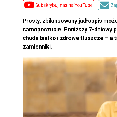
Subskrybuj nas na YouTube
Za
Prosty, zbilansowany jadłospis moż
samopoczucie. Poniższy 7-dniowy pl
chude białko i zdrowe tłuszcze – a 
zamienniki.