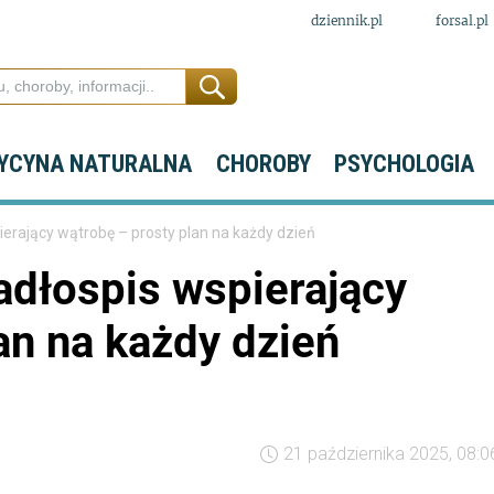
dziennik.pl
forsal.pl
YCYNA NATURALNA
CHOROBY
PSYCHOLOGIA
erający wątrobę – prosty plan na każdy dzień
adłospis wspierający
an na każdy dzień
21 października 2025, 08:0