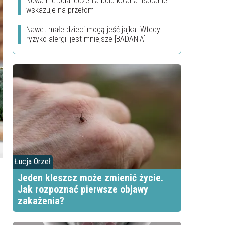
Nowa metoda leczenia bólu kolana. Badanie
wskazuje na przełom
Nawet małe dzieci mogą jeść jajka. Wtedy
ryzyko alergii jest mniejsze [BADANIA]
Łucja Orzeł
Jeden kleszcz może zmienić życie.
Jak rozpoznać pierwsze objawy
zakażenia?