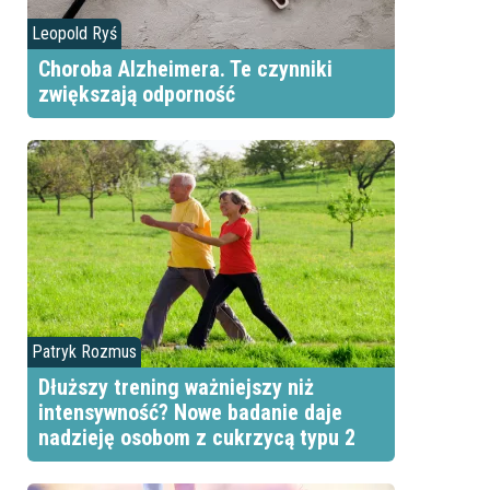
Leopold Ryś
Choroba Alzheimera. Te czynniki
zwiększają odporność
Patryk Rozmus
Dłuższy trening ważniejszy niż
intensywność? Nowe badanie daje
nadzieję osobom z cukrzycą typu 2