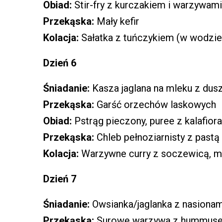
Obiad:
Stir-fry z kurczakiem i warzywami
Przekąska:
Mały kefir
Kolacja:
Sałatka z tuńczykiem (w wodzie),
Dzień 6
Śniadanie:
Kasza jaglana na mleku z dus
Przekąska:
Garść orzechów laskowych
Obiad:
Pstrąg pieczony, puree z kalafiora
Przekąska:
Chleb pełnoziarnisty z past
Kolacja:
Warzywne curry z soczewicą, ma
Dzień 7
Śniadanie:
Owsianka/jaglanka z nasionami
Przekąska:
Surowe warzywa z hummus