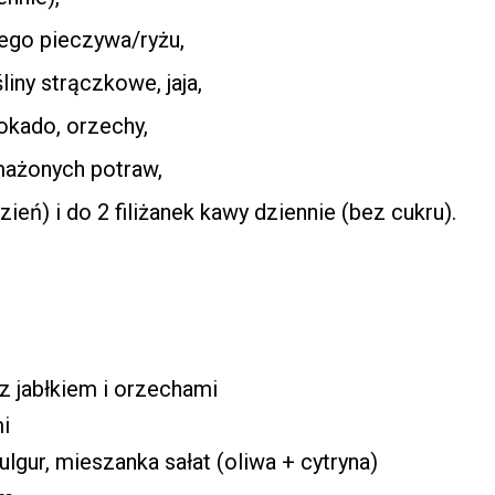
łego pieczywa/ryżu,
liny strączkowe, jaja,
okado, orzechy,
smażonych potraw,
eń) i do 2 filiżanek kawy dziennie (bez cukru).
z jabłkiem i orzechami
i
lgur, mieszanka sałat (oliwa + cytryna)