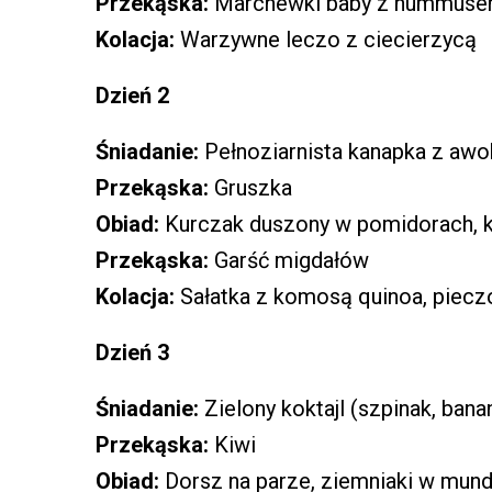
Przekąska:
Marchewki baby z hummus
Kolacja:
Warzywne leczo z ciecierzycą
Dzień 2
Śniadanie:
Pełnoziarnista kanapka z awo
Przekąska:
Gruszka
Obiad:
Kurczak duszony w pomidorach, ka
Przekąska:
Garść migdałów
Kolacja:
Sałatka z komosą quinoa, pieczo
Dzień 3
Śniadanie:
Zielony koktajl (szpinak, banan
Przekąska:
Kiwi
Obiad:
Dorsz na parze, ziemniaki w mund