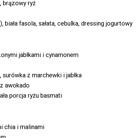
, brązowy ryż
 biała fasola, sałata, cebulka, dressing jogurtowy
zonymi jabłkami i cynamonem
, surówka z marchewki i jabłka
ą z awokado
ła porcja ryżu basmati
 chia i malinami
em