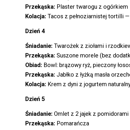
Przekąska:
Plaster twarogu z ogórkiem
Kolacja:
Tacos z pełnoziarnistej tortilli 
Dzień 4
Śniadanie:
Twarożek z ziołami i rzodkie
Przekąska:
Suszone morele (bez dodatk
Obiad:
Bowl: brązowy ryż, pieczony łoso
Przekąska:
Jabłko z łyżką masła orzec
Kolacja:
Krem z dyni z jogurtem naturaln
Dzień 5
Śniadanie:
Omlet z 2 jajek z pomidorami
Przekąska:
Pomarańcza