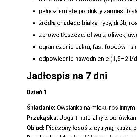
pełnoziarniste produkty zamiast bia
źródła chudego białka: ryby, drób, roś
zdrowe tłuszcze: oliwa z oliwek, aw
ograniczenie cukru, fast foodów i 
odpowiednie nawodnienie (1,5–2 l/dzi
Jadłospis na 7 dni
Dzień 1
Śniadanie:
Owsianka na mleku roślinnym 
Przekąska:
Jogurt naturalny z borówkam
Obiad:
Pieczony łosoś z cytryną, kasza bu