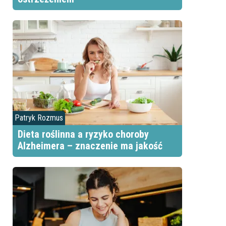
Patryk Rozmus
Dieta roślinna a ryzyko choroby
Alzheimera – znaczenie ma jakość