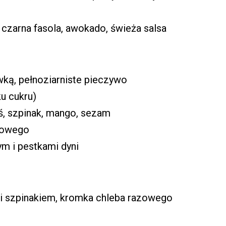
— czarna fasola, awokado, świeża salsa
wką, pełnoziarniste pieczywo
u cukru)
ś, szpinak, mango, sezam
howego
ym i pestkami dyni
 i szpinakiem, kromka chleba razowego