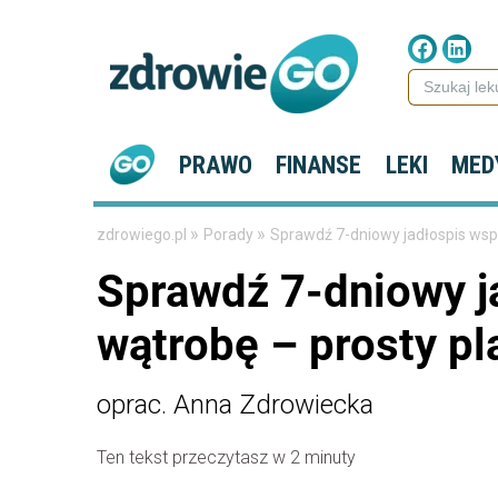
PRAWO
FINANSE
LEKI
MED
»
»
zdrowiego.pl
Porady
Sprawdź 7-dniowy jadłospis wspi
Sprawdź 7-dniowy j
wątrobę – prosty pl
oprac. Anna Zdrowiecka
Ten tekst przeczytasz w 2 minuty