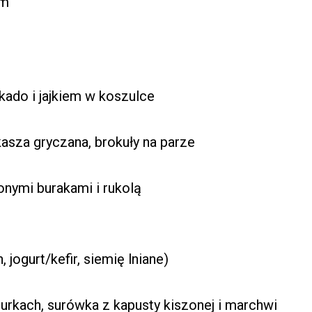
em
kado i jajkiem w koszulce
sza gryczana, brokuły na parze
nymi burakami i rukolą
, jogurt/kefir, siemię lniane)
urkach, surówka z kapusty kiszonej i marchwi