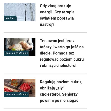
Gdy zimą brakuje
energii. Czy terapia
światłem poprawia
Ewa Kranz
nastrój?
Ten owoc jest teraz
tańszy i warto go jeść na
diecie. Pomaga też
Beata Jasina-Wojtalak
regulować poziom cukru
i obniżyć cholesterol
Regulują poziom cukru,
obniżają „zły”
cholesterol. Seniorzy
Beata Jasina-Wojtalak
powinni po nie sięgać