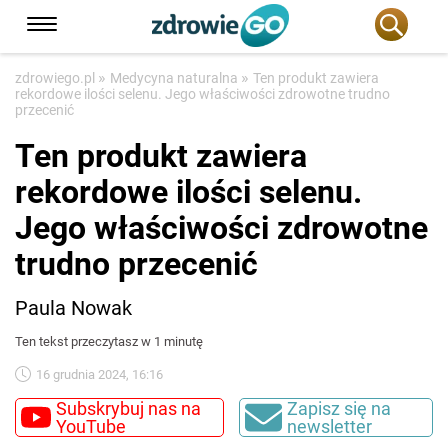
»
»
zdrowiego.pl
Medycyna naturalna
Ten produkt zawiera
rekordowe ilości selenu. Jego właściwości zdrowotne trudno
przecenić
Ten produkt zawiera
rekordowe ilości selenu.
Jego właściwości zdrowotne
trudno przecenić
Paula Nowak
Ten tekst przeczytasz w 1 minutę
16 grudnia 2024, 16:16
Subskrybuj nas na
Zapisz się na
YouTube
newsletter