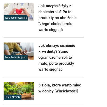
Jak oczyścić żyły z
cholesterolu? Po te
produkty na obniżenie
Beata Jasina-Wojtalak
"złego" cholesterolu
warto sięgnąć
Jak obniżyć ciśnienie
krwi dietą? Samo
ograniczenie soli to
Beata Jasina-Wojtalak
mało, po te produkty
warto sięgnąć
3 zioła, które warto mieć
w donicy [Właściwości]
Felicja Mrzonka