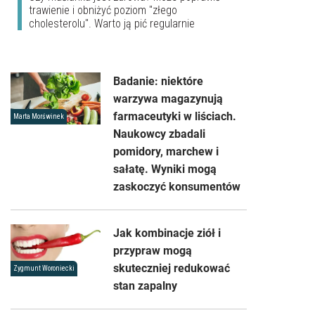
trawienie i obniżyć poziom "złego
cholesterolu". Warto ją pić regularnie
Badanie: niektóre
warzywa magazynują
farmaceutyki w liściach.
Marta Morświnek
Naukowcy zbadali
pomidory, marchew i
sałatę. Wyniki mogą
zaskoczyć konsumentów
Jak kombinacje ziół i
przypraw mogą
skuteczniej redukować
Zygmunt Woroniecki
stan zapalny