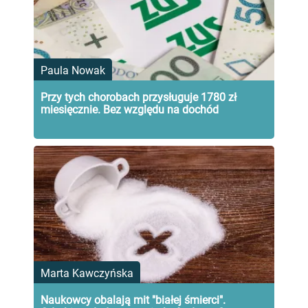
Paula Nowak
Przy tych chorobach przysługuje 1780 zł
miesięcznie. Bez względu na dochód
Marta Kawczyńska
Naukowcy obalają mit "białej śmierci".