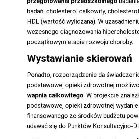
przegotowania przedszkolnego
badani
badań: cholesterol całkowity, cholesterol
HDL (wartość wyliczana). W uzasadnieni
wczesnego diagnozowania hipercholester
początkowym etapie rozwoju choroby.
Wystawianie skierowań
Ponadto, rozporządzenie da świadczen
podstawowej opieki zdrowotnej możliw
wapnia całkowitego
. W projekcie znala
podstawowej opieki zdrowotnej wydani
finansowanego ze środków budżetu powie
udawać się do Punktów Konsultacyjno-D