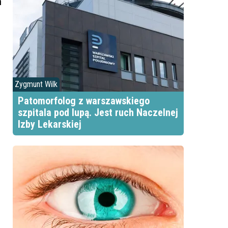
m
Zygmunt Wilk
Patomorfolog z warszawskiego
szpitala pod lupą. Jest ruch Naczelnej
Izby Lekarskiej