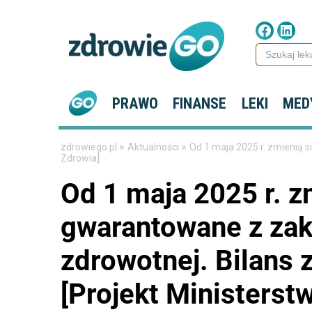
PRAWO
FINANSE
LEKI
MED
»
»
zdrowiego.pl
Aktualności
Od 1 maja 2025 r. zmienią s
Zdrowia]
Od 1 maja 2025 r. z
gwarantowane z zak
zdrowotnej. Bilans 
[Projekt Ministerst