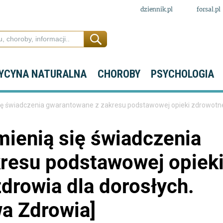
dziennik.pl
forsal.pl
YCYNA NATURALNA
CHOROBY
PSYCHOLOGIA
ię świadczenia gwarantowane z zakresu podstawowej opieki zdrowotnej.
mienią się świadczenia
resu podstawowej opiek
zdrowia dla dorosłych.
wa Zdrowia]