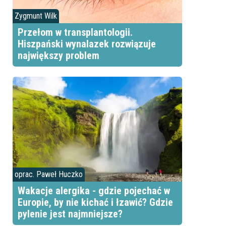
Zygmunt Wilk
Przełom w transplantologii.
Hiszpański wynalazek rozwiązuje
największy problem
oprac. Paweł Huczko
Wakacje alergika - gdzie pojechać w
Europie, by nie kichać i łzawić? Gdzie
pylenie jest najmniejsze?