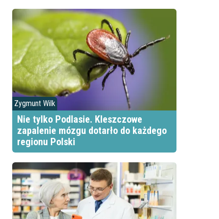
Zygmunt Wilk
Nie tylko Podlasie. Kleszczowe
zapalenie mózgu dotarło do każdego
regionu Polski