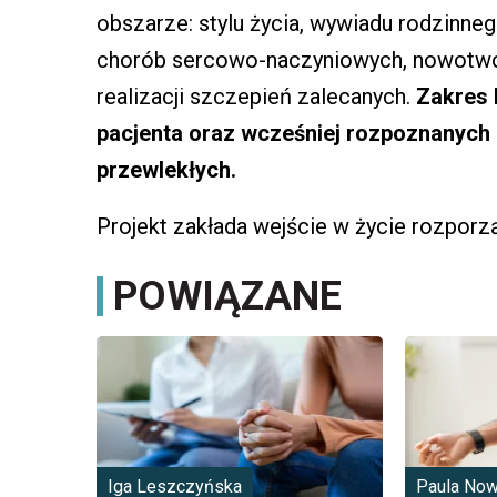
obszarze: stylu życia, wywiadu rodzinne
chorób sercowo-naczyniowych, nowotwor
realizacji szczepień zalecanych.
Zakres 
pacjenta oraz wcześniej rozpoznanych 
przewlekłych.
Projekt zakłada wejście w życie rozporzą
POWIĄZANE
Iga Leszczyńska
Paula No