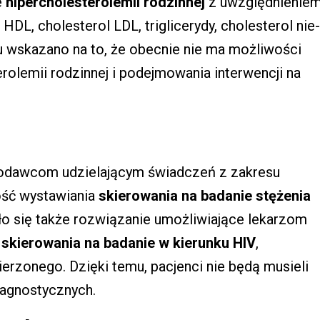
e
hipercholesterolemii rodzinnej
z uwzględnienie
 HDL, cholesterol LDL, triglicerydy, cholesterol nie-
u wskazano na to, że obecnie nie ma możliwości
olemii rodzinnej i podejmowania interwencji na
iodawcom udzielającym świadczeń z zakresu
ość wystawiania
skierowania na badanie stężenia
zło się także rozwiązanie umożliwiające lekarzom
e
skierowania na badanie w kierunku HIV
,
rzonego. Dzięki temu, pacjenci nie będą musieli
iagnostycznych.