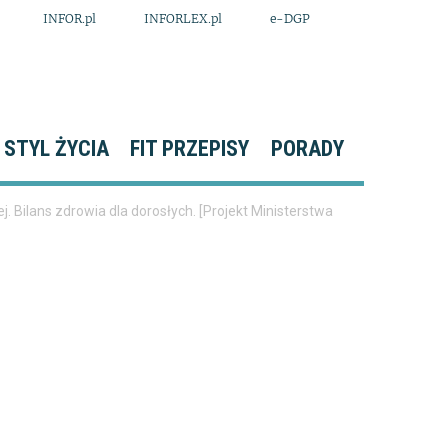
INFOR.pl
INFORLEX.pl
e-DGP
STYL ŻYCIA
FIT PRZEPISY
PORADY
 Bilans zdrowia dla dorosłych. [Projekt Ministerstwa
i