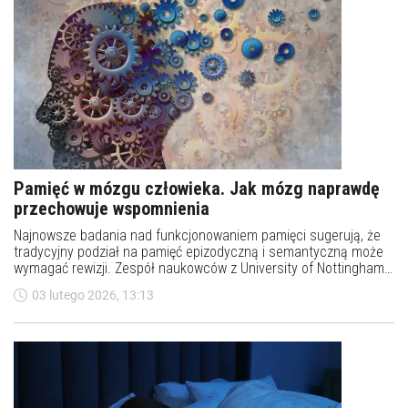
Pamięć w mózgu człowieka. Jak mózg naprawdę
przechowuje wspomnienia
Najnowsze badania nad funkcjonowaniem pamięci sugerują, że
tradycyjny podział na pamięć epizodyczną i semantyczną może
wymagać rewizji. Zespół naukowców z University of Nottingham
oraz University of Cambridge wykazał, że te same obszary
03 lutego 2026, 13:13
mózgu są zaangażowane w odtwarzanie różnych typów
informacji, niezależnie od tego, czy dotyczą one osobistych
wspomnień, czy wiedzy ogólnej. Wyniki badania opublikowano w
prestiżowym czasopiśmie Nature Human Behaviour.