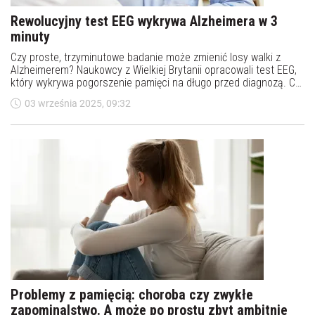
Rewolucyjny test EEG wykrywa Alzheimera w 3
minuty
Czy proste, trzyminutowe badanie może zmienić losy walki z
Alzheimerem? Naukowcy z Wielkiej Brytanii opracowali test EEG,
który wykrywa pogorszenie pamięci na długo przed diagnozą. Co
ważne, można go wykonać nawet w domu.
03 września 2025, 09:32
Problemy z pamięcią: choroba czy zwykłe
zapominalstwo. A może po prostu zbyt ambitnie