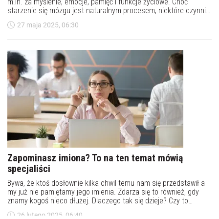
m.in. za myślenie, emocje, pamięć i funkcje życiowe. Choć
starzenie się mózgu jest naturalnym procesem, niektóre czynniki
mogą znacząco go przyspieszyć – prowadząc do pogorszenia
27 maja 2025, 06:30
pamięci, a nawet takich chorób neurodegeneracyjnych jak
choroba Alzheimera. Na szczęście na wiele z tych czynników
mamy wpływ – choć nie każdy wie, jak odpowiednio dbać o mózg.
Zapominasz imiona? To na ten temat mówią
specjaliści
Bywa, że ktoś dosłownie kilka chwil temu nam się przedstawił a
my już nie pamiętamy jego imienia. Zdarza się to również, gdy
znamy kogoś nieco dłużej. Dlaczego tak się dzieje? Czy to
sygnał, że nasze zdolności poznawcze się pogorszyły?
26 lutego 2025, 06:40
Specjaliści z zakresu psychoanalizy i neurobiologii wyjaśniają.