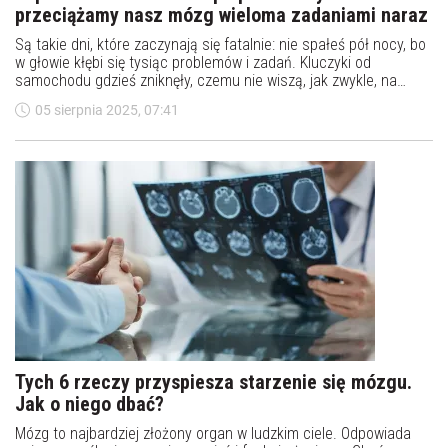
przeciążamy nasz mózg wieloma zadaniami naraz
Są takie dni, które zaczynają się fatalnie: nie spałeś pół nocy, bo
w głowie kłębi się tysiąc problemów i zadań. Kluczyki od
samochodu gdzieś zniknęły, czemu nie wiszą, jak zwykle, na
haczyku przy drzwiach? Szukasz, znajdujesz i w końcu
05 sierpnia 2025, 07:41
wychodzisz. Jak zwykle spóźniony.
Tych 6 rzeczy przyspiesza starzenie się mózgu.
Jak o niego dbać?
Mózg to najbardziej złożony organ w ludzkim ciele. Odpowiada