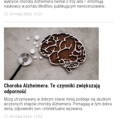
wykrycie choroby Alzheimera niemal o trzy lata – informują
naukowcy w portalu MedRxiv, publikującym nierecenzowane
prace naukowe.
24 maja 2026, 10:23
Choroba Alzheimera. Te czynniki zwiększają
odporność
Mózg utrzymywany w dobrym stanie mniej poddaje się skutkom
wczesnych etapów choroby Alzheimera. Pomagają w tym dobra
dieta, odpowiedni sen i intelektualne wyzwania.
20 maja 2026, 13:02