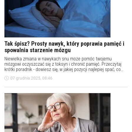
Tak śpisz? Prosty nawyk, który poprawia pamięć i
spowalnia starzenie mózgu
Niewielka zmiana w nawykach snu może pomóc twojemu
mózgowi oczyszczać się z toksyn i chronić pamięć. Przeczytaj
krótki poradnik - dowiesz się, w jakiej pozycji najlepiej spać, co
wprowadzić do diety i które proste nawyki zacząć już dziś.
07 grudnia 2025, 08:46
Sprawdź konkretne wskazówki i wprowadź je od pierwszej nocy.