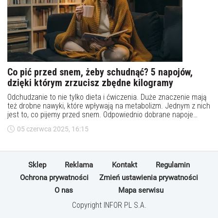
Co pić przed snem, żeby schudnąć? 5 napojów,
dzięki którym zrzucisz zbędne kilogramy
Odchudzanie to nie tylko dieta i ćwiczenia. Duże znaczenie mają
też drobne nawyki, które wpływają na metabolizm. Jednym z nich
jest to, co pijemy przed snem. Odpowiednio dobrane napoje
mogą nie tylko wspomagać spalanie tłuszczu, ale też poprawiać
05 czerwca 2025, 16:15
jakość snu i przyspieszać regenerację organizmu. Co warto pić
wieczorem, żeby schudnąć a czego zdecydowanie warto unikać?
Sklep
Reklama
Kontakt
Regulamin
Ochrona prywatności
Zmień ustawienia prywatności
O nas
Mapa serwisu
Copyright INFOR PL S.A.