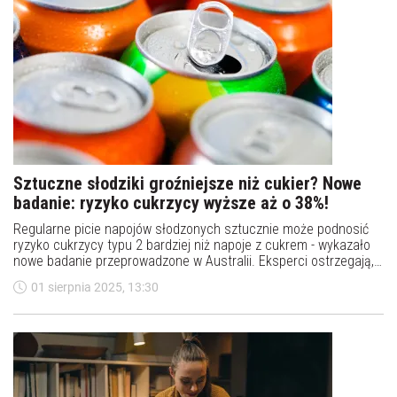
Sztuczne słodziki groźniejsze niż cukier? Nowe
badanie: ryzyko cukrzycy wyższe aż o 38%!
Regularne picie napojów słodzonych sztucznie może podnosić
ryzyko cukrzycy typu 2 bardziej niż napoje z cukrem - wykazało
nowe badanie przeprowadzone w Australii. Eksperci ostrzegają,
że nawet jedna puszka dziennie może mieć negatywny wpływ na
01 sierpnia 2025, 13:30
zdrowie metaboliczne.