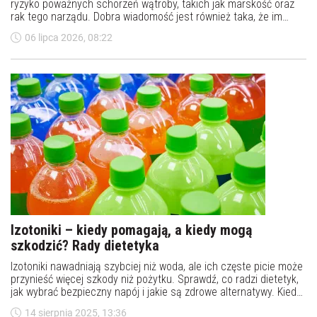
ryzyko poważnych schorzeń wątroby, takich jak marskość oraz
rak tego narządu. Dobra wiadomość jest również taka, że im
więcej jej wypijamy, nawet ponad pięć filiżanek, tym ryzyko tych
06 lipca 2026, 08:22
schorzeń jest mniejsze - informują naukowcy.
Izotoniki – kiedy pomagają, a kiedy mogą
szkodzić? Rady dietetyka
Izotoniki nawadniają szybciej niż woda, ale ich częste picie może
przynieść więcej szkody niż pożytku. Sprawdź, co radzi dietetyk,
jak wybrać bezpieczny napój i jakie są zdrowe alternatywy. Kiedy
sięgać po izotoniki?
14 sierpnia 2025, 13:36