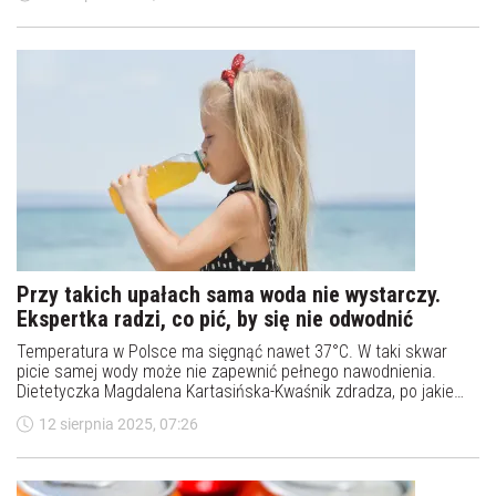
Przy takich upałach sama woda nie wystarczy.
Ekspertka radzi, co pić, by się nie odwodnić
Temperatura w Polsce ma sięgnąć nawet 37°C. W taki skwar
picie samej wody może nie zapewnić pełnego nawodnienia.
Dietetyczka Magdalena Kartasińska-Kwaśnik zdradza, po jakie
napoje i produkty sięgać, aby uniknąć odwodnienia, zachować
12 sierpnia 2025, 07:26
energię i poczuć ulgę w największy żar.