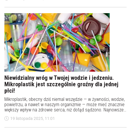
problem wymknie się spod kontroli.
Niewidzialny wróg w Twojej wodzie i jedzeniu.
Mikroplastik jest szczególnie groźny dla jednej
płci!
Mikroplastik, obecny dziś niemal wszędzie — w żywności, wodzie,
powietrzu, a nawet w naszym organizmie — może mieć znacznie
większy wpływ na zdrowie serca, niż dotąd sądzono. Najnowsze
badania naukowców z University of California w Riverside
19 listopada 2025, 11:01
pokazują, że codzienna ekspozycja na tę drobną cząstkę może
przyspieszać rozwój miażdżycy, zwłaszcza u mężczyzn.