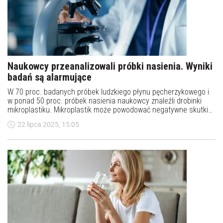
Naukowcy przeanalizowali próbki nasienia. Wyniki
badań są alarmujące
W 70 proc. badanych próbek ludzkiego płynu pęcherzykowego i
w ponad 50 proc. próbek nasienia naukowcy znaleźli drobinki
mikroplastiku. Mikroplastik może powodować negatywne skutki
dla zdrowia choć te nie są jeszcze do końca znane.
22 lipca 2025, 15:05