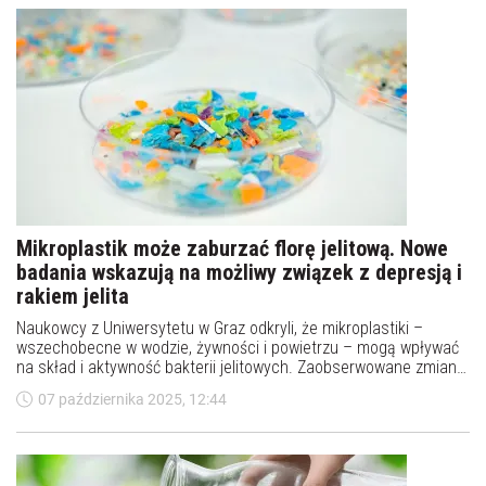
Mikroplastik może zaburzać florę jelitową. Nowe
badania wskazują na możliwy związek z depresją i
rakiem jelita
Naukowcy z Uniwersytetu w Graz odkryli, że mikroplastiki –
wszechobecne w wodzie, żywności i powietrzu – mogą wpływać
na skład i aktywność bakterii jelitowych. Zaobserwowane zmiany
przypominają wzorce powiązane wcześniej z depresją i rakiem
07 października 2025, 12:44
jelita grubego. Badacze ostrzegają, że skutki codziennej
ekspozycji na plastik mogą sięgać znacznie głębiej, niż dotąd
sądzono.