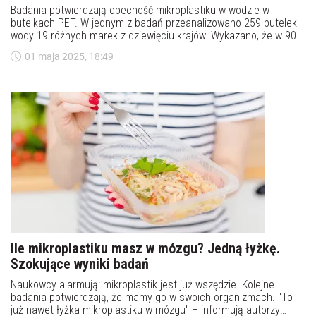
Badania potwierdzają obecność mikroplastiku w wodzie w
butelkach PET. W jednym z badań przeanalizowano 259 butelek
wody 19 różnych marek z dziewięciu krajów. Wykazano, że w 90
proc. próbek obecne były cząsteczki mikroplastiku.
01 maja 2025, 18:49
Ile mikroplastiku masz w mózgu? Jedną łyżkę.
Szokujące wyniki badań
Naukowcy alarmują: mikroplastik jest już wszędzie. Kolejne
badania potwierdzają, że mamy go w swoich organizmach. "To
już nawet łyżka mikroplastiku w mózgu" – informują autorzy