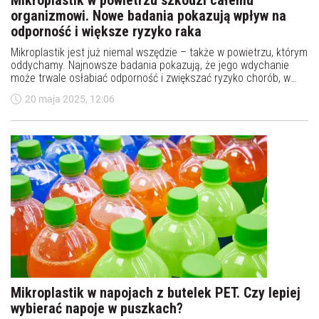
Mikroplastik w powietrzu szkodzi całemu
organizmowi. Nowe badania pokazują wpływ na
odporność i większe ryzyko raka
Mikroplastik jest już niemal wszędzie – także w powietrzu, którym
oddychamy. Najnowsze badania pokazują, że jego wdychanie
może trwale osłabiać odporność i zwiększać ryzyko chorób, w
tym nowotworów.
20 maja 2025, 12:06
Mikroplastik w napojach z butelek PET. Czy lepiej
wybierać napoje w puszkach?