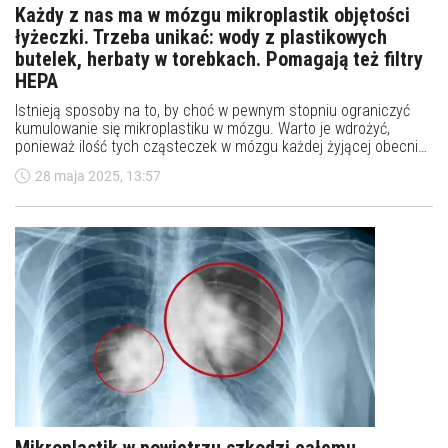
Każdy z nas ma w mózgu mikroplastik objętości
łyżeczki. Trzeba unikać: wody z plastikowych
butelek, herbaty w torebkach. Pomagają też filtry
HEPA
Istnieją sposoby na to, by choć w pewnym stopniu ograniczyć
kumulowanie się mikroplastiku w mózgu. Warto je wdrożyć,
ponieważ ilość tych cząsteczek w mózgu każdej żyjącej obecnie
osoby odpowiada objętości plastikowej łyżeczki - wskazali
28 maja 2025, 13:57
eksperci na łamach "Brain Medicine”.