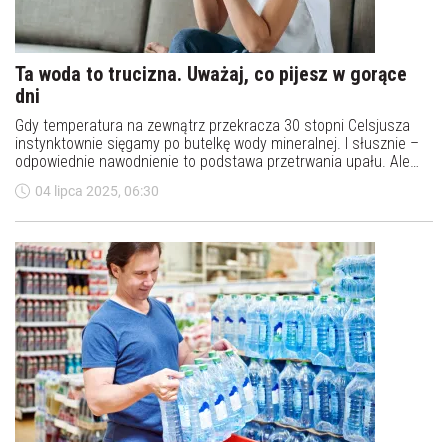
Ta woda to trucizna. Uważaj, co pijesz w gorące
dni
Gdy temperatura na zewnątrz przekracza 30 stopni Celsjusza
instynktownie sięgamy po butelkę wody mineralnej. I słusznie –
odpowiednie nawodnienie to podstawa przetrwania upału. Ale
czy zastanawiasz się, z czego pijesz? Jednorazowe butelki PET,
04 lipca 2025, 06:30
w których często sprzedawana jest woda, mogą w upalne dni
działać na naszą niekorzyść.