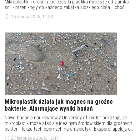
Mikroplastiki - drobniutkie cząstki plastiku mniejsze od ziarnka
soli - przeniknęły do każdego zakątka ludzkiego ciała. I choć
nauka dopiero odkrywa skutki tej inwazji, to co już wiadomo - jest
15 marca 2026, 11:33
niepokojące.
Mikroplastik działa jak magnes na groźne
bakterie. Alarmujące wyniki badań
Nowe badanie naukowców z University of Exeter pokazuje, że
mikroplastik może stać się idealnym środowiskiem dla groźnych
bakterii, także tych opornych na antybiotyki. Eksperci apelują o
pilne usprawnienie systemów gospodarowania odpadami, zanim
27 listopada 2025, 12:47