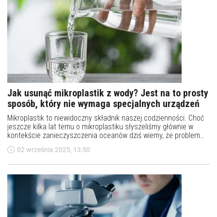
Jak usunąć mikroplastik z wody? Jest na to prosty
sposób, który nie wymaga specjalnych urządzeń
Mikroplastik to niewidoczny składnik naszej codzienności. Choć
jeszcze kilka lat temu o mikroplastiku słyszeliśmy głównie w
kontekście zanieczyszczenia oceanów dziś wiemy, że problem
jest znacznie bliżej nas – i to dosłownie. Warto jednak pamiętać,
02 września 2025, 13:50
że istnieją sposoby na pozbycie się mikroplastiku z wody, którą
pijemy!