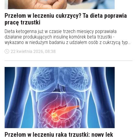
Przełom w leczeniu cukrzycy? Ta dieta poprawia
pracę trzustki
Dieta ketogenna już w czasie trzech miesięcy poprawiała
działanie produkujących insulinę komórek beta trzustki -
wykazano w niedużym badaniu z udziałem osób z cukrzycą typu
2. Bardzo trudno jest to uzyskać innymi metodami - komentują
22 kwietnia 2026, 08:38
autorzy badania.