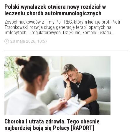
Polski wynalazek otwiera nowy rozdział w
leczeniu chorób autoimmunologicznych
Zespół naukowców z firmy PolTREG, którym kieruje prof. Piotr
Trzonkowski, rozwija drugą generację terapii opartych na
limfocytach T regulatorowych. Dzięki niej komórki układu
odpornościowego mają trafiać dokładnie do miejsca, w którym
28 maja 2026, 10:57
rozwija się choroba autoimmunologiczna. Technologia ma
otrzymać ochronę patentową w USA.