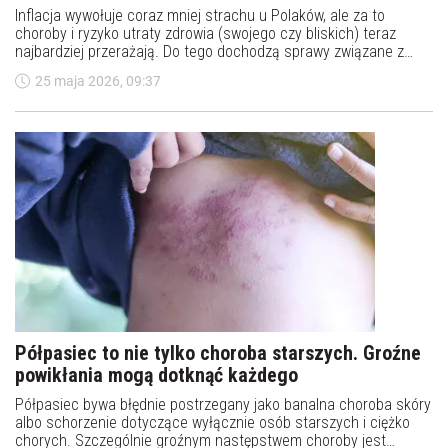
Choroba i utrata zdrowia. Tego obecnie
najbardziej boją się Polacy [RAPORT]
Inflacja wywołuje coraz mniej strachu u Polaków, ale za to
choroby i ryzyko utraty zdrowia (swojego czy bliskich) teraz
najbardziej przerażają. Do tego dochodzą sprawy związane z
terroryzmem i aktualną sytuacją geopolityczną. Co ciekawe, 1%
25 maja 2026, 09:37
rodaków uważa, że nie boi się niczego. Analizujemy najnowsze
dane z raportu pt. „Czego obecnie najbardziej boją się Polacy?”