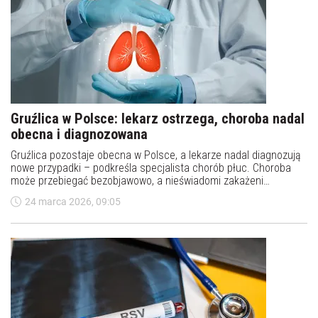
Zachorowanie na gruźlicę ucznia jednej z krakowskich szkół
średnich potwierdziła Powiatowa Stacja Sanitarno-
Epidemiologiczna w Krakowie. Osoba ta została skierowana do
specjalistycznego szpitala, gdzie leczone są dzieci i młodzież
27 marca 2026, 11:28
zarażone tą chorobą.
Gruźlica w Polsce: lekarz ostrzega, choroba nadal
obecna i diagnozowana
Gruźlica pozostaje obecna w Polsce, a lekarze nadal diagnozują
nowe przypadki – podkreśla specjalista chorób płuc. Choroba
może przebiegać bezobjawowo, a nieświadomi zakażeni