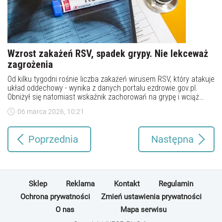
funkcjonują w społeczeństwie i stanowią źródło zakażeń.
24 marca 2026, 09:05
Wzrost zakażeń RSV, spadek grypy. Nie lekceważ
zagrożenia
Od kilku tygodni rośnie liczba zakażeń wirusem RSV, który atakuje
układ oddechowy - wynika z danych portalu ezdrowie.gov.pl.
Obniżył się natomiast wskaźnik zachorowań na grypę i wciąż
spada.
06 marca 2026, 10:21