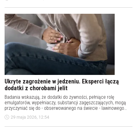
Ukryte zagrożenie w jedzeniu. Eksperci łączą
dodatki z chorobami jelit
Badania wskazują, że dodatki do żywności, pełniące rolę
emulgatorów, wypełniaczy, substancji zagęszczających, mogą
przyczyniać się do - obserwowanego na świecie - lawinowego
wzrostu zachorowań na nieswoiste choroby zapalne jelit –
29 maja 2026, 12:54
podkreśla prof. Grażyna Rydzewska, wiceprezes Polskiego
Towarzystwa Gastroenterologii.