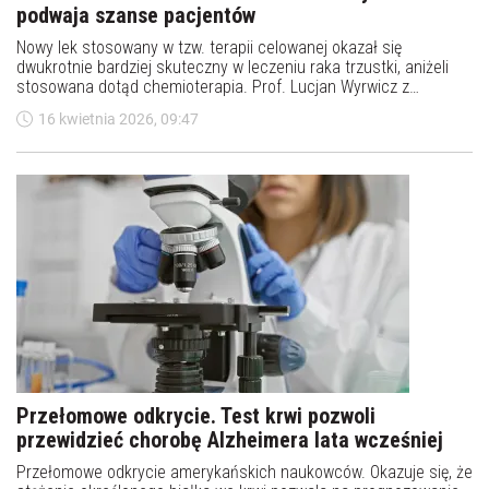
Przełom w leczeniu raka trzustki: nowy lek
podwaja szanse pacjentów
Nowy lek stosowany w tzw. terapii celowanej okazał się
dwukrotnie bardziej skuteczny w leczeniu raka trzustki, aniżeli
stosowana dotąd chemioterapia. Prof. Lucjan Wyrwicz z
Narodowego Instytutu Onkologii w Warszawie ocenił w rozmowie
16 kwietnia 2026, 09:47
z PAP, że od lat nie było takiego przełomu w tej chorobie.