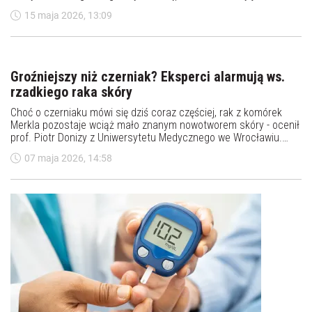
Półpasiec to nie tylko choroba starszych. Groźne
powikłania mogą dotknąć każdego
Półpasiec bywa błędnie postrzegany jako banalna choroba skóry
albo schorzenie dotyczące wyłącznie osób starszych i ciężko
chorych. Szczególnie groźnym następstwem choroby jest
neuralgia popółpaścowa, która może trwać wiele lat – uważają
15 maja 2026, 13:09
eksperci z Uniwersytetu Medycznego we Wrocławiu.
Groźniejszy niż czerniak? Eksperci alarmują ws.
rzadkiego raka skóry
Choć o czerniaku mówi się dziś coraz częściej, rak z komórek
Merkla pozostaje wciąż mało znanym nowotworem skóry - ocenił
prof. Piotr Donizy z Uniwersytetu Medycznego we Wrocławiu.
Nowe europejskie wytyczne, których profesor jest współtwórcą,
07 maja 2026, 14:58
mają pomóc w szybszym i dokładniejszym wykrywaniu tego
nowotworu.