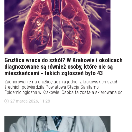
sięgnęły 25 proc. kolonii
Zimowe straty w populacji pszczół miodnych wyniosły około 25
proc., czyli mniej niż w dwóch poprzednich latach, gdy sięgały 31
i 27 proc. – wynika z danych Flamandzkiego Instytutu
Pszczelarskiego. Eksperci podkreślają jednak, że sytuacja
29 marca 2026, 14:05
pozostaje alarmująca, ponieważ dla utrzymania populacji straty
nie powinny przekraczać 10 proc.
Gruźlica wraca do szkół? W Krakowie i okolicach
diagnozowane są również osoby, które nie są
mieszkańcami - takich zgłoszeń było 43