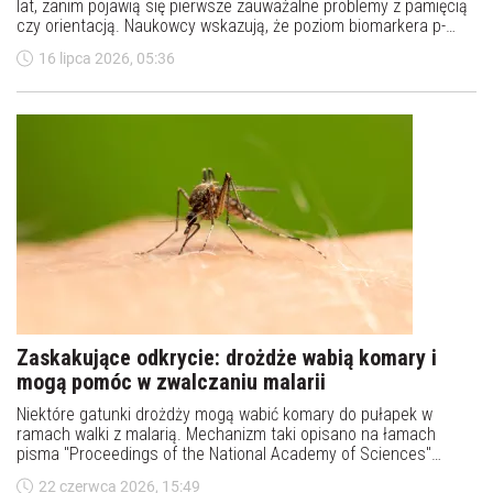
lat, zanim pojawią się pierwsze zauważalne problemy z pamięcią
czy orientacją. Naukowcy wskazują, że poziom biomarkera p-
tau217 oznaczanego we krwi może pomóc określić ryzyko
16 lipca 2026, 05:36
rozwoju tej choroby nawet dekadę wcześniej, u osób, które nadal
nie wykazują żadnych zaburzeń poznawczych.
Zaskakujące odkrycie: drożdże wabią komary i
mogą pomóc w zwalczaniu malarii
Niektóre gatunki drożdży mogą wabić komary do pułapek w
ramach walki z malarią. Mechanizm taki opisano na łamach
pisma "Proceedings of the National Academy of Sciences"
(PNAS).
22 czerwca 2026, 15:49