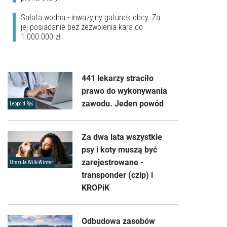
Sałata wodna - inwazyjny gatunek obcy. Za
jej posiadanie bez zezwolenia kara do
1.000.000 zł
441 lekarzy straciło
prawo do wykonywania
zawodu. Jeden powód
Leopold Ryś
Za dwa lata wszystkie
psy i koty muszą być
zarejestrowane -
Urszula Wilk-Winter
transponder (czip) i
KROPiK
Odbudowa zasobów