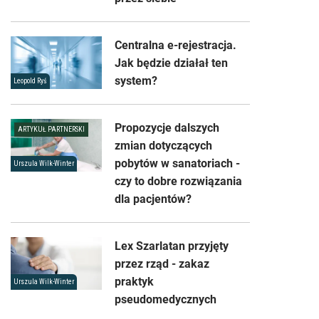
Centralna e-rejestracja.
Jak będzie działał ten
system?
Leopold Ryś
Propozycje dalszych
ARTYKUŁ PARTNERSKI
zmian dotyczących
pobytów w sanatoriach -
Urszula Wilk-Winter
czy to dobre rozwiązania
dla pacjentów?
Lex Szarlatan przyjęty
przez rząd - zakaz
praktyk
Urszula Wilk-Winter
pseudomedycznych