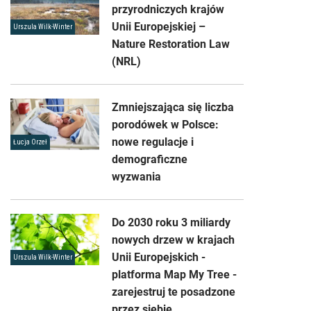
przyrodniczych krajów
Unii Europejskiej –
Urszula Wilk-Winter
Nature Restoration Law
(NRL)
Zmniejszająca się liczba
porodówek w Polsce:
nowe regulacje i
Łucja Orzeł
demograficzne
wyzwania
Do 2030 roku 3 miliardy
nowych drzew w krajach
Unii Europejskich -
Urszula Wilk-Winter
platforma Map My Tree -
zarejestruj te posadzone
przez siebie