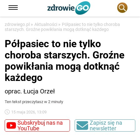
»
»
zdrowiego.pl
Aktualności
Półpasiec to nie tylko choroba
starszych. Groźne powikłania mogą dotknąć każdego
Półpasiec to nie tylko
choroba starszych. Groźne
powikłania mogą dotknąć
każdego
oprac. Łucja Orzeł
Ten tekst przeczytasz w 2 minuty
15 maja 2026, 13:09
Subskrybuj nas na
Zapisz się na
YouTube
newsletter