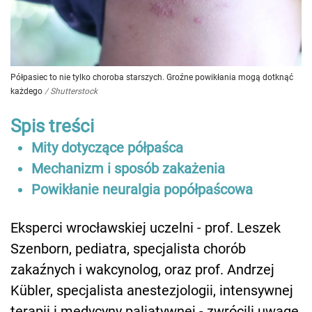
Półpasiec to nie tylko choroba starszych. Groźne powikłania mogą dotknąć
każdego
/
Shutterstock
Spis treści
Mity dotyczące półpaśca
Mechanizm i sposób zakażenia
Powikłanie neuralgia popółpaścowa
Eksperci wrocławskiej uczelni - prof. Leszek
Szenborn, pediatra, specjalista chorób
zakaźnych i wakcynolog, oraz prof. Andrzej
Kübler, specjalista anestezjologii, intensywnej
terapii i medycyny paliatywnej - zwrócili uwagę,