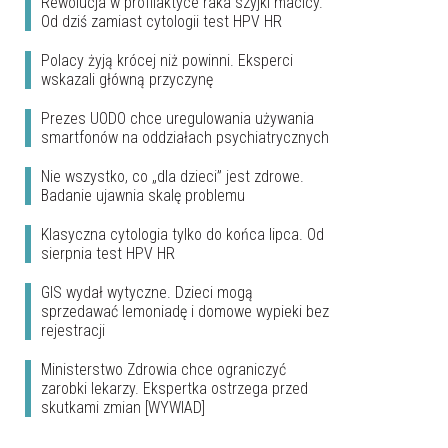
Rewolucja w profilaktyce raka szyjki macicy.
Od dziś zamiast cytologii test HPV HR
Polacy żyją krócej niż powinni. Eksperci
wskazali główną przyczynę
Prezes UODO chce uregulowania używania
smartfonów na oddziałach psychiatrycznych
Nie wszystko, co „dla dzieci” jest zdrowe.
Badanie ujawnia skalę problemu
Klasyczna cytologia tylko do końca lipca. Od
sierpnia test HPV HR
GIS wydał wytyczne. Dzieci mogą
sprzedawać lemoniadę i domowe wypieki bez
rejestracji
Ministerstwo Zdrowia chce ograniczyć
zarobki lekarzy. Ekspertka ostrzega przed
skutkami zmian [WYWIAD]