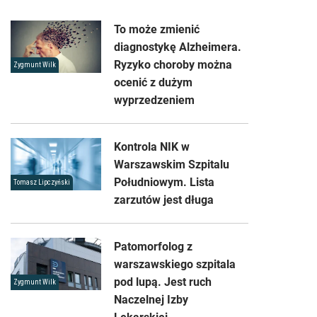
To może zmienić
diagnostykę Alzheimera.
Ryzyko choroby można
Zygmunt Wilk
ocenić z dużym
wyprzedzeniem
Kontrola NIK w
Warszawskim Szpitalu
Południowym. Lista
Tomasz Lipczyński
zarzutów jest długa
Patomorfolog z
warszawskiego szpitala
pod lupą. Jest ruch
Zygmunt Wilk
Naczelnej Izby