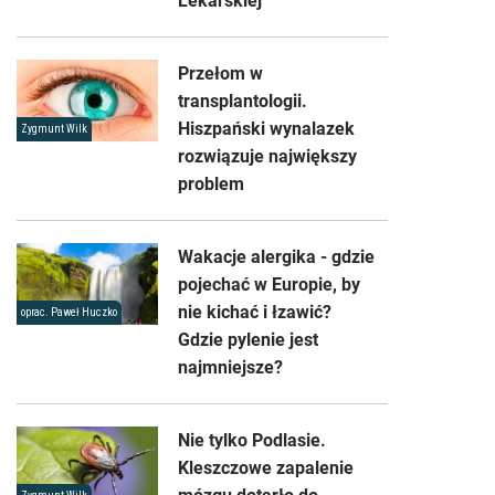
Lekarskiej
Przełom w
transplantologii.
Hiszpański wynalazek
Zygmunt Wilk
rozwiązuje największy
problem
Wakacje alergika - gdzie
pojechać w Europie, by
nie kichać i łzawić?
oprac. Paweł Huczko
Gdzie pylenie jest
najmniejsze?
Nie tylko Podlasie.
Kleszczowe zapalenie