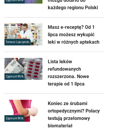
mózgu dotarło do
Zygmunt Wilk
każdego regionu Polski
Masz e-receptę? Od 1
lipca możesz wykupić
leki w różnych aptekach
Tomasz Lipczyński
Lista leków
refundowanych
rozszerzona. Nowe
Zygmunt Wilk
terapie od 1 lipca
Koniec ze śrubami
ortopedycznymi? Polacy
testują przełomowy
Zygmunt Wilk
biomateriał