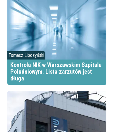
Tomasz Lipczyński
Kontrola NIK w Warszawskim Szpitalu
Południowym. Lista zarzutów jest
długa