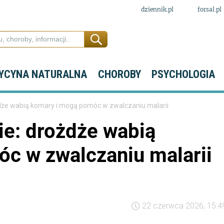
dziennik.pl
forsal.pl
YCYNA NATURALNA
CHOROBY
PSYCHOLOGIA
dże wabią komary i mogą pomóc w zwalczaniu malarii
ie: drożdże wabią
c w zwalczaniu malarii
22 czerwca 2026, 15:4