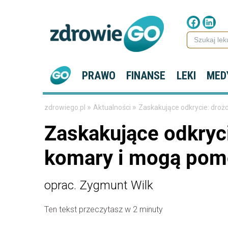
PRAWO
FINANSE
LEKI
MED
»
»
zdrowiego.pl
Aktualności
Zaskakujące odkrycie: droż
Zaskakujące odkryc
komary i mogą pomó
oprac. Zygmunt Wilk
Ten tekst przeczytasz w 2 minuty