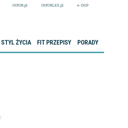
INFOR.pl
INFORLEX.pl
e-DGP
STYL ŻYCIA
FIT PRZEPISY
PORADY
9