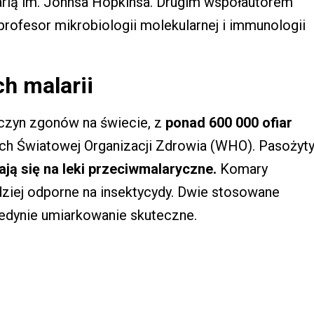
rią im. Johnsa Hopkinsa. Drugim współautorem
 profesor mikrobiologii molekularnej i immunologii
ch malarii
czyn zgonów na świecie, z
ponad 600 000 ofiar
h Światowej Organizacji Zdrowia (WHO). Pasożyt
ają się na leki przeciwmalaryczne.
Komary
dziej odporne na insektycydy. Dwie stosowane
jedynie umiarkowanie skuteczne.