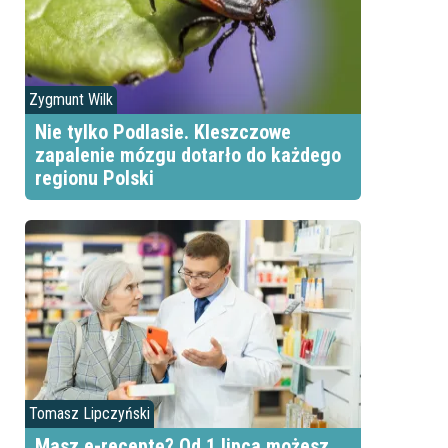
Zygmunt Wilk
Nie tylko Podlasie. Kleszczowe
zapalenie mózgu dotarło do każdego
regionu Polski
Tomasz Lipczyński
Masz e-receptę? Od 1 lipca możesz