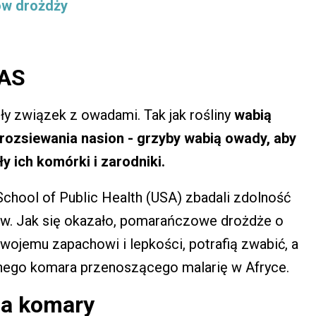
ów drożdży
NAS
ły związek z owadami. Tak jak rośliny
wabią
rozsiewania nasion - grzyby wabią owady, aby
ły ich komórki i zarodniki.
hool of Public Health (USA) zbadali zdolność
ów. Jak się okazało, pomarańczowe drożdże o
wojemu zapachowi i lepkości, potrafią zwabić, a
nego komara przenoszącego malarię w Afryce.
na komary