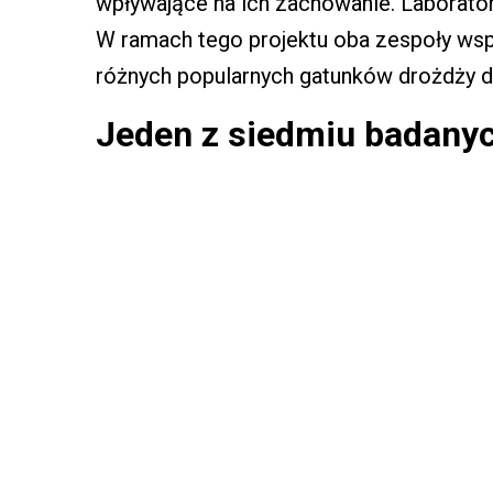
wpływające na ich zachowanie. Laborator
W ramach tego projektu oba zespoły wsp
różnych popularnych gatunków drożdży 
Jeden z siedmiu badany