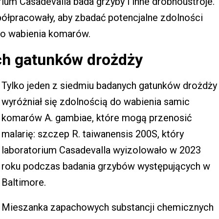
ium Casadevalla bada grzyby i inne drobnoustroje.
ółpracowały, aby zbadać potencjalne zdolności
do wabienia komarów.
ch gatunków drożdży
Tylko jeden z siedmiu badanych gatunków drożdży
wyróżniał się zdolnością do wabienia samic
komarów A. gambiae, które mogą przenosić
malarię: szczep R. taiwanensis 200S, który
laboratorium Casadevalla wyizolowało w 2023
roku podczas badania grzybów występujących w
Baltimore.
Mieszanka zapachowych substancji chemicznych