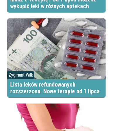
wykupić leki w różnych aptekach
Zygmunt Wilk
Lista leków refundowanych
rozszerzona. Nowe terapie od 1 lipca