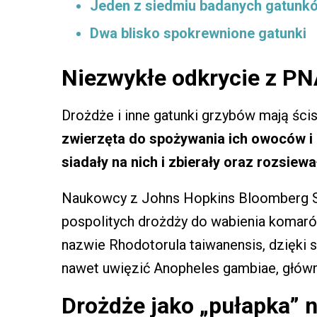
Jeden z siedmiu badanych gatunk
Dwa blisko spokrewnione gatunki
Niezwykłe odkrycie z P
Drożdże i inne gatunki grzybów mają ścis
zwierzęta do spożywania ich owoców i 
siadały na nich i zbierały oraz rozsiewa
Naukowcy z Johns Hopkins Bloomberg Sc
pospolitych drożdży do wabienia komar
nazwie Rhodotorula taiwanensis, dzięki s
nawet uwięzić Anopheles gambiae, głów
Drożdże jako „pułapka” 