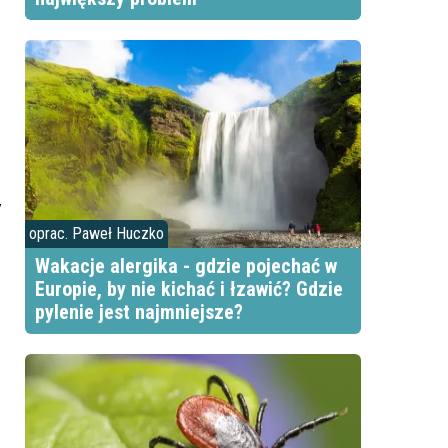
y
oprac. Paweł Huczko
Wakacje alergika - gdzie pojechać w
Europie, by nie kichać i łzawić? Gdzie
pylenie jest najmniejsze?