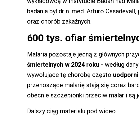
wykładowcą w Instytucie Badań nad Mala
badania był dr n. med. Arturo Casadevall,
oraz chorób zakaźnych.
600 tys. ofiar śmiertelny
Malaria pozostaje jedną z głównych przy
śmiertelnych w 2024 roku -
według danyc
wywołujące tę chorobę często
uodporni
przenoszące malarię stają się coraz bar
obecnie szczepionki przeciw malarii są 
Dalszy ciąg materiału pod wideo