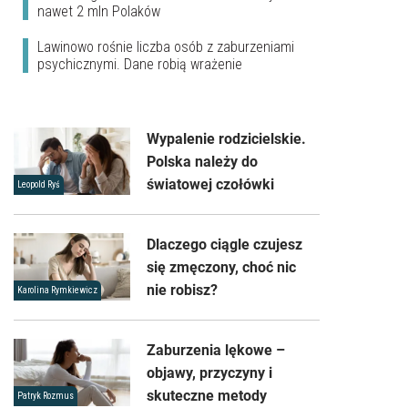
nawet 2 mln Polaków
Lawinowo rośnie liczba osób z zaburzeniami
psychicznymi. Dane robią wrażenie
Wypalenie rodzicielskie.
Polska należy do
światowej czołówki
Leopold Ryś
Dlaczego ciągle czujesz
się zmęczony, choć nic
nie robisz?
Karolina Rymkiewicz
Zaburzenia lękowe –
objawy, przyczyny i
skuteczne metody
Patryk Rozmus