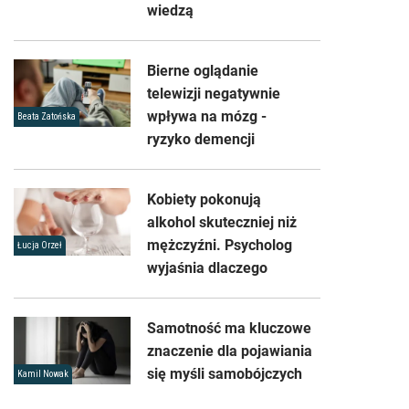
wiedzą
Bierne oglądanie
telewizji negatywnie
wpływa na mózg -
Beata Zatońska
ryzyko demencji
Kobiety pokonują
alkohol skuteczniej niż
mężczyźni. Psycholog
Łucja Orzeł
wyjaśnia dlaczego
Samotność ma kluczowe
znaczenie dla pojawiania
się myśli samobójczych
Kamil Nowak