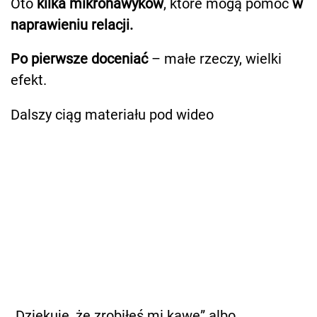
Oto
kilka mikronawyków
, które mogą pomóc
w
naprawieniu relacji.
Po pierwsze doceniać
– małe rzeczy, wielki
efekt.
Dalszy ciąg materiału pod wideo
„Dziękuję, że zrobiłeś mi kawę” albo