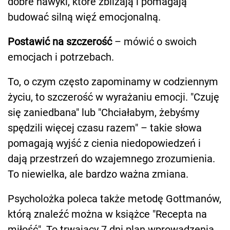
dobre nawyki, które zbliżają i pomagają
budować silną więź emocjonalną.
Postawić na szczerość
– mówić o swoich
emocjach i potrzebach.
To, o czym często zapominamy w codziennym
życiu, to szczerość w wyrażaniu emocji. "Czuję
się zaniedbana" lub "Chciałabym, żebyśmy
spędzili więcej czasu razem" – takie słowa
pomagają wyjść z cienia niedopowiedzeń i
dają przestrzeń do wzajemnego zrozumienia.
To niewielka, ale bardzo ważna zmiana.
Psycholożka poleca także metodę Gottmanów,
którą znaleźć można w książce "Recepta na
miłość". To trwający 7 dni plan wprowadzenia