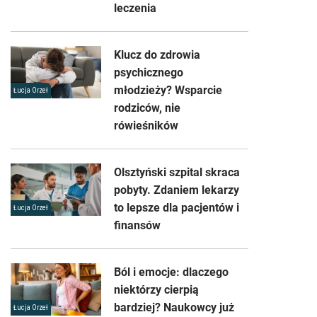
leczenia
Klucz do zdrowia
psychicznego
młodzieży? Wsparcie
Łucja Orzeł
rodziców, nie
rówieśników
Olsztyński szpital skraca
pobyty. Zdaniem lekarzy
to lepsze dla pacjentów i
Łucja Orzeł
finansów
Ból i emocje: dlaczego
niektórzy cierpią
bardziej? Naukowcy już
Łucja Orzeł