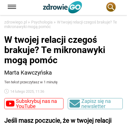
»
»
zdrowiego.pl
Psychologia
W twojej relacji czegoś brakuje? Te
mikronawyki mogą pomóc
W twojej relacji czegoś
brakuje? Te mikronawyki
mogą pomóc
Marta Kawczyńska
Ten tekst przeczytasz w 1 minutę
14 lutego 2025, 11:36
Subskrybuj nas na
Zapisz się na
YouTube
newsletter
Jeśli masz poczucie, że w twojej relacji