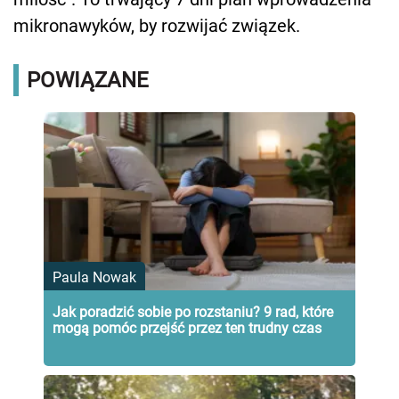
mikronawyków, by rozwijać związek.
POWIĄZANE
Paula Nowak
Jak poradzić sobie po rozstaniu? 9 rad, które
mogą pomóc przejść przez ten trudny czas