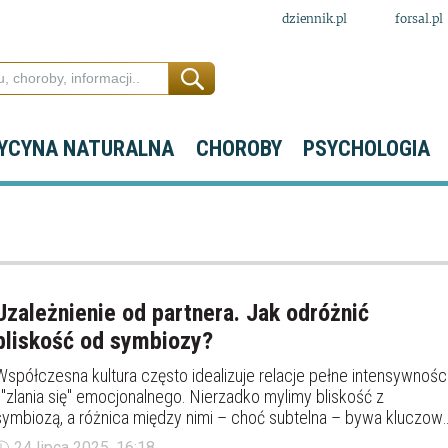
dziennik.pl
forsal.pl
YCYNA NATURALNA
CHOROBY
PSYCHOLOGIA
Uzależnienie od partnera. Jak odróżnić
bliskość od symbiozy?
Współczesna kultura często idealizuje relacje pełne intensywnośc
i "zlania się" emocjonalnego. Nierzadko mylimy bliskość z
symbiozą, a różnica między nimi – choć subtelna – bywa kluczow
dla zdrowia psychicznego, autonomii i trwałości relacji. Czy można
24 lipca 2025, 16:18