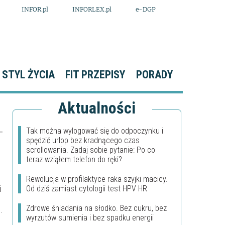
INFOR.pl
INFORLEX.pl
e-DGP
STYL ŻYCIA
FIT PRZEPISY
PORADY
Aktualności
Tak można wylogować się do odpoczynku i
spędzić urlop bez kradnącego czas
scrollowania. Zadaj sobie pytanie: Po co
teraz wziąłem telefon do ręki?
Rewolucja w profilaktyce raka szyjki macicy.
i
Od dziś zamiast cytologii test HPV HR
Zdrowe śniadania na słodko. Bez cukru, bez
a
wyrzutów sumienia i bez spadku energii