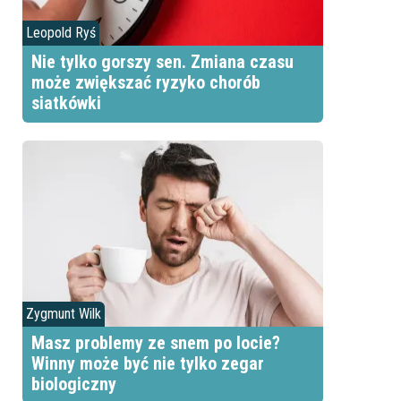
Leopold Ryś
Nie tylko gorszy sen. Zmiana czasu
może zwiększać ryzyko chorób
siatkówki
Zygmunt Wilk
Masz problemy ze snem po locie?
Winny może być nie tylko zegar
biologiczny