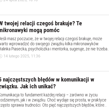
być uzależnionym od swojego partnera? Jak wygląda uzależnienie
od partnera i na czym polega uzależnienie emocjonalne od drugiej
osoby?
W twojej relacji czegoś brakuje? Te
mikronawyki mogą pomóc
Jeśli masz poczucie, że w twojej relacji czegoś brakuje, może
warto wprowadzić do swojego związku kilka mikronawyków.
Halinka Piasecka, psycholożka i mentorka, sugeruje, że nie trzeba
wielkich zmian, by zadbać o komunikację ze swoją drugą połówkę.
14 lutego 2025, 11:36
O co dokładnie chodzi?
5 najczęstszych błędów w komunikacji w
związku. Jak ich unikać?
Komunikacja to fundament każdej relacji – zarówno w życiu
codziennym, jak i w związku. Choć wydaje się prosta, w praktyce
często sprawia trudności. Oto pięć najczęstszych błędów, które