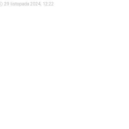
możemy nieświadomie popełniać w komunikacji i które mogą
29 listopada 2024, 12:22
zaszkodzić relacji. &nbsp;