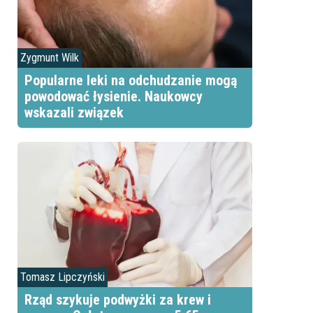
Zygmunt Wilk
Popularne leki na odchudzanie mogą
powodować łysienie. Naukowcy
wskazali związek
Tomasz Lipczyński
Rząd szykuje podwyżki za krew i