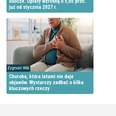
osocze. Opłaty wzrosną o 5,65 proc.
już od stycznia 2027 r.
Zygmunt Wilk
Choroba, która latami nie daje
objawów. Wystarczy zadbać o kilka
kluczowych rzeczy