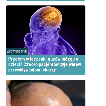
Zygmunt Wilk
Przełom w leczeniu guzów mózgu u
dzieci? Czworo pacjentów żyje wbrew
przewidywaniom lekarzy