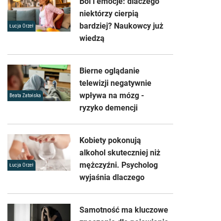
Ból i emocje: dlaczego
niektórzy cierpią
bardziej? Naukowcy już
Łucja Orzeł
wiedzą
Bierne oglądanie
telewizji negatywnie
wpływa na mózg -
Beata Zatońska
ryzyko demencji
Kobiety pokonują
alkohol skuteczniej niż
mężczyźni. Psycholog
Łucja Orzeł
wyjaśnia dlaczego
Samotność ma kluczowe