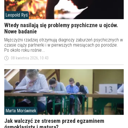
Leopold Ryś
Wtedy nasilają się problemy psychiczne u ojców.
Nowe badanie
Mężczyźni rzadziej otrzymują diagnozy zaburzeń psychicznych w
czasie ciąży partnerki i w pierwszych miesiącach po porodzie.
Po około roku rośnie...
08 kwietnia 2026, 10:43
Marta Morświnek
Jak walczyć ze stresem przed egzaminem
ósmoklasisty i maturą?