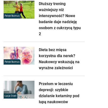
Dłuższy trening
ważniejszy niż
intensywność? Nowe
Patryk Rozmus
badanie daje nadzieję
osobom z cukrzycą typu
2
Dieta bez mięsa
korzystna dla nerek?
Naukowcy wskazują na
Patryk Rozmus
wyraźne zależności
Przełom w leczeniu
depresji: szybkie
działanie ketaminy pod
Łucja Orzeł
lupą naukowców