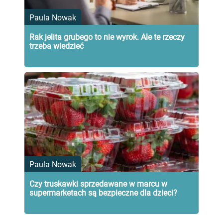
Paula Nowak
Rak jelita grubego to nie wyrok. Ale te rzeczy
trzeba wiedzieć
Paula Nowak
Czy truskawki sprzedawane w marcu w
supermarketach są bezpieczne dla dzieci?