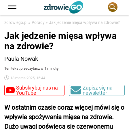
»
»
zdrowiego.pl
Porady
Jak jedzenie mięsa wpływa na zdrowie?
Jak jedzenie mięsa wpływa
na zdrowie?
Paula Nowak
Ten tekst przeczytasz w 1 minutę
18 marca 2025, 15:44
Subskrybuj nas na
Zapisz się na
YouTube
newsletter
W ostatnim czasie coraz więcej mówi się o
wpływie spożywania mięsa na zdrowie.
Dużo uwagi poświęca się czerwonemu