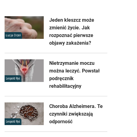
Jeden kleszcz może
zmienić życie. Jak
rozpoznać pierwsze
Łucja Orzeł
objawy zakażenia?
Nietrzymanie moczu
można leczyć. Powstał
podręcznik
Leopold Ryś
rehabilitacyjny
Choroba Alzheimera. Te
czynniki zwiększają
odporność
Leopold Ryś