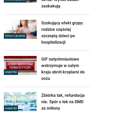
zaskakują
Szokujący efekt grypy:
rodzice częściej
szczepią dzieci po
Tomasz Lipczyński
hospitalizacji
GIF natychmiastowo
wstrzymuje w całym
kraju obrót kroplami do
Leopold Ryś
oczu
Zbiórka tak, refundacja
nie. Spór o lek na DMD
za miliony
Leopold Ryś