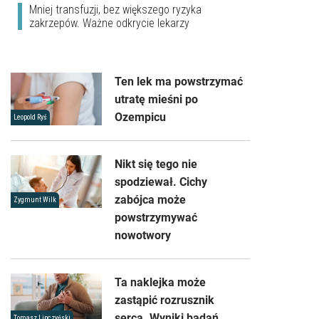
Mniej transfuzji, bez większego ryzyka
zakrzepów. Ważne odkrycie lekarzy
Ten lek ma powstrzymać
utratę mieśni po
Ozempicu
Leopold Ryś
Nikt się tego nie
spodziewał. Cichy
zabójca może
Zygmunt Wilk
powstrzymywać
nowotwory
Ta naklejka może
zastąpić rozrusznik
serca. Wyniki badań
Tomasz Lipczyński