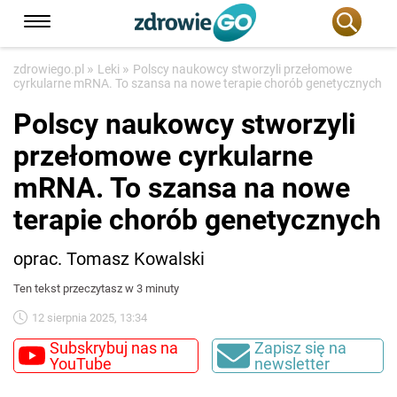
»
»
zdrowiego.pl
Leki
Polscy naukowcy stworzyli przełomowe
cyrkularne mRNA. To szansa na nowe terapie chorób genetycznych
Polscy naukowcy stworzyli
przełomowe cyrkularne
mRNA. To szansa na nowe
terapie chorób genetycznych
oprac. Tomasz Kowalski
Ten tekst przeczytasz w 3 minuty
12 sierpnia 2025, 13:34
Subskrybuj nas na
Zapisz się na
YouTube
newsletter