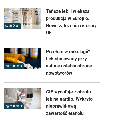
Tańsze leki i większa
produkcja w Europie.
Nowe założenia reformy
Łucja Orzeł
UE
Przełom w onkologii?
Lek stosowany przy
astmie osłabia obronę
Zygmunt Wilk
nowotworów
GIF wycofuje z obrotu
lek na gardło. Wykryto
nieprawidłową
Zygmunt Wilk
zawartość etanolu