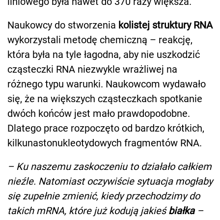
liniowego była nawet do 370 razy większa.
Naukowcy do stworzenia
kolistej struktury RNA
wykorzystali metodę chemiczną – reakcję,
która była na tyle łagodna, aby nie uszkodzić
cząsteczki RNA niezwykle wrażliwej na
różnego typu warunki. Naukowcom wydawało
się, że na większych cząsteczkach spotkanie
dwóch końców jest mało prawdopodobne.
Dlatego prace rozpoczęto od bardzo krótkich,
kilkunastonukleotydowych fragmentów RNA.
– Ku naszemu zaskoczeniu to działało całkiem
nieźle. Natomiast oczywiście sytuacja mogłaby
się zupełnie zmienić, kiedy przechodzimy do
takich mRNA, które już kodują jakieś
białka
–