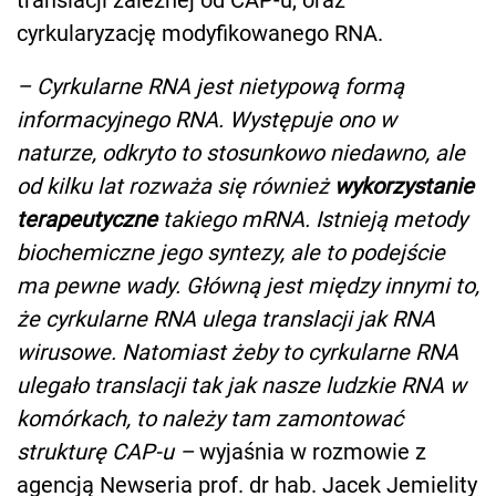
translacji zależnej od CAP-u, oraz
cyrkularyzację modyfikowanego RNA.
– Cyrkularne RNA jest nietypową formą
informacyjnego RNA. Występuje ono w
naturze, odkryto to stosunkowo niedawno, ale
od kilku lat rozważa się również
wykorzystanie
terapeutyczne
takiego mRNA. Istnieją metody
biochemiczne jego syntezy, ale to podejście
ma pewne wady. Główną jest między innymi to,
że cyrkularne RNA ulega translacji jak RNA
wirusowe. Natomiast żeby to cyrkularne RNA
ulegało translacji tak jak nasze ludzkie RNA w
komórkach, to należy tam zamontować
strukturę CAP-u –
wyjaśnia w rozmowie z
agencją Newseria prof. dr hab. Jacek Jemielity