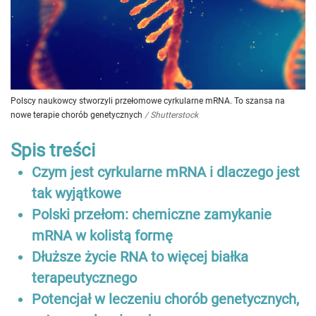
Polscy naukowcy stworzyli przełomowe cyrkularne mRNA. To szansa na
nowe terapie chorób genetycznych
/
Shutterstock
Spis treści
Czym jest cyrkularne mRNA i dlaczego jest
tak wyjątkowe
Polski przełom: chemiczne zamykanie
mRNA w kolistą formę
Dłuższe życie RNA to więcej białka
terapeutycznego
Potencjał w leczeniu chorób genetycznych,