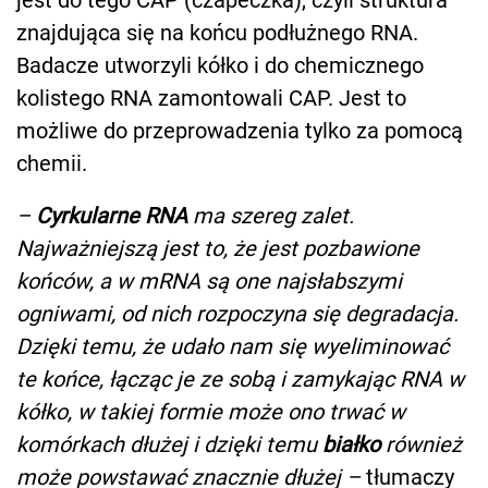
jest do tego CAP (czapeczka), czyli struktura
znajdująca się na końcu podłużnego RNA.
Badacze utworzyli kółko i do chemicznego
kolistego RNA zamontowali CAP. Jest to
możliwe do przeprowadzenia tylko za pomocą
chemii.
–
Cyrkularne RNA
ma szereg zalet.
Najważniejszą jest to, że jest pozbawione
końców, a w mRNA są one najsłabszymi
ogniwami, od nich rozpoczyna się degradacja.
Dzięki temu, że udało nam się wyeliminować
te końce, łącząc je ze sobą i zamykając RNA w
kółko, w takiej formie może ono trwać w
komórkach dłużej i dzięki temu
białko
również
może powstawać znacznie dłużej –
tłumaczy