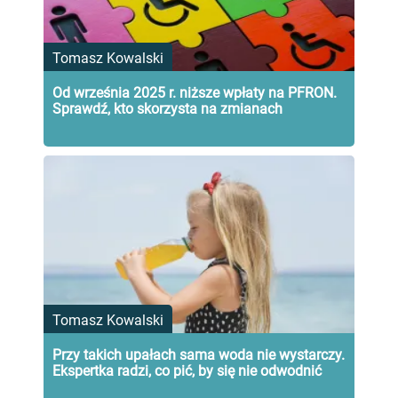
Tomasz Kowalski
Od września 2025 r. niższe wpłaty na PFRON.
Sprawdź, kto skorzysta na zmianach
Tomasz Kowalski
Przy takich upałach sama woda nie wystarczy.
Ekspertka radzi, co pić, by się nie odwodnić