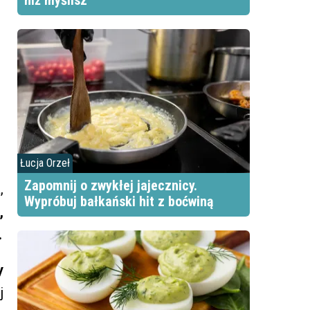
niż myślisz
Łucja Orzeł
Zapomnij o zwykłej jajecznicy.
,
Wypróbuj bałkański hit z boćwiną
,
.
y
j