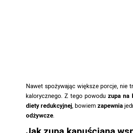
Nawet spożywając większe porcje, nie t
kalorycznego. Z tego powodu
zupa na 
diety redukcyjnej
, bowiem
zapewnia
jed
odżywcze
.
Jak zupa kapuściana wsp