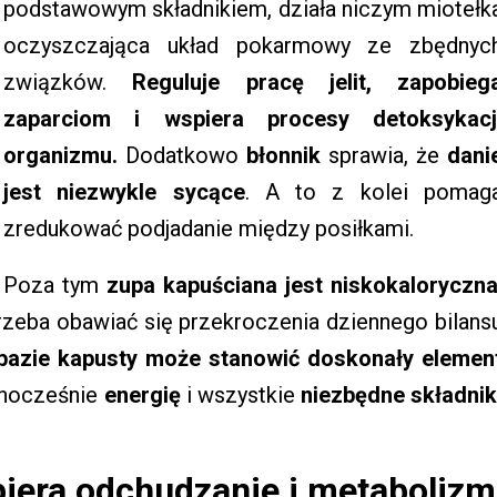
podstawowym składnikiem, działa niczym miotełk
oczyszczająca układ pokarmowy ze zbędnyc
związków.
Reguluje pracę jelit, zapobieg
zaparciom i wspiera procesy detoksykacj
organizmu.
Dodatkowo
błonnik
sprawia, że
dani
jest niezwykle sycące
. A to z kolei pomag
zredukować podjadanie między posiłkami.
Poza tym
zupa kapuściana jest niskokaloryczn
rzeba obawiać się przekroczenia dziennego bilans
bazie kapusty może stanowić doskonały elemen
nocześnie
energię
i wszystkie
niezbędne składnik
iera odchudzanie i metabolizm