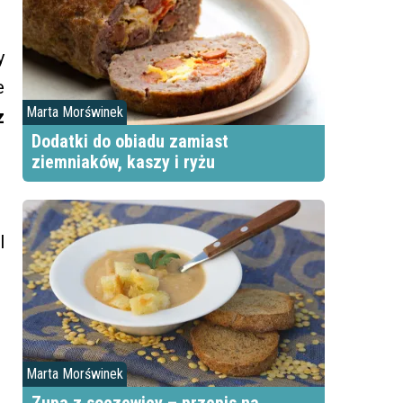
y
e
Marta Morświnek
z
Dodatki do obiadu zamiast
ziemniaków, kaszy i ryżu
l
Marta Morświnek