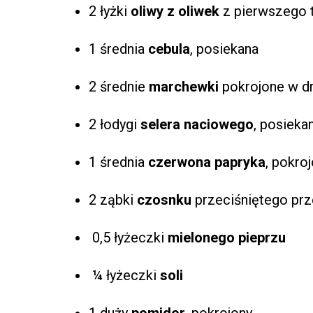
2 łyżki
oliwy
z
oliwek
z pierwszego 
1 średnia
cebula
, posiekana
2 średnie
marchewki
pokrojone w d
2 łodygi
selera
naciowego
, posieka
1 średnia
czerwona
papryka
, pokro
2 ząbki
czosnku
przeciśniętego prz
0,5 łyżeczki
mielonego
pieprzu
¼ łyżeczki
soli
1 duży
pomidor
, pokrojony.