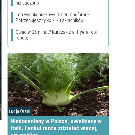
niż sądzono
Ten wysokobiałkowy deser robi furorę.
Potrzebujesz tylko kilku składników
Obiad w 25 minut? Kurczak z airfryera robi
robotę
Łucja Orzeł
Niedoceniany w Polsce, uwielbiany w
Italii. Fenkuł może zdziałać więcej,