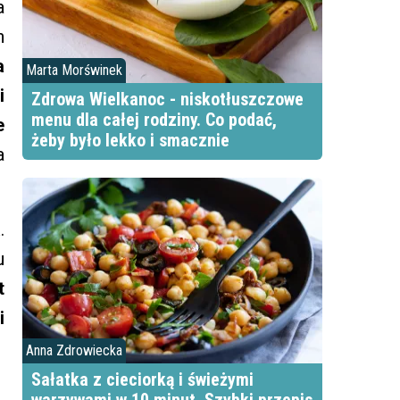
a
h
a
Marta Morświnek
i
Zdrowa Wielkanoc - niskotłuszczowe
menu dla całej rodziny. Co podać,
e
żeby było lekko i smacznie
a
a
.
u
t
i
Anna Zdrowiecka
Sałatka z cieciorką i świeżymi