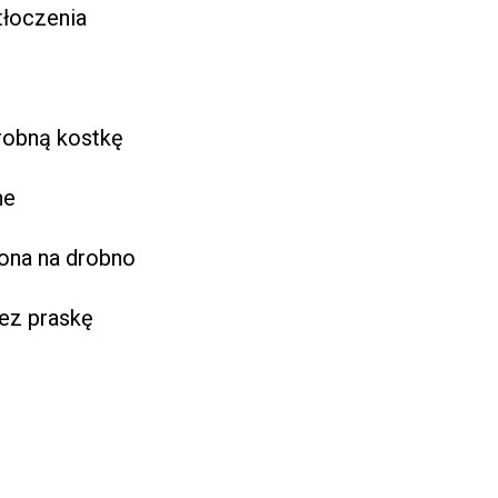
tłoczenia
robną kostkę
ne
jona na drobno
ez praskę