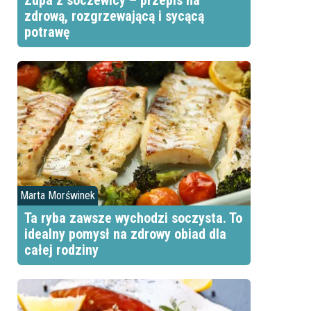
Zupa z soczewicy – przepis na
zdrową, rozgrzewającą i sycącą
potrawę
Marta Morświnek
Ta ryba zawsze wychodzi soczysta. To
idealny pomysł na zdrowy obiad dla
całej rodziny