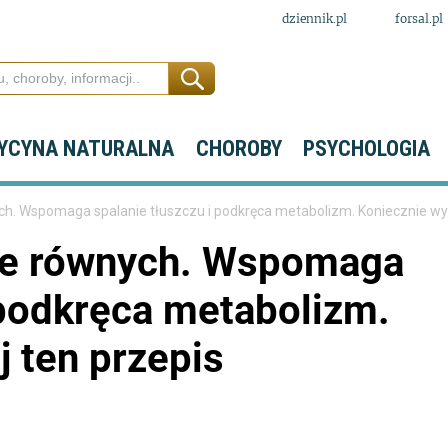
dziennik.pl
forsal.pl
YCYNA NATURALNA
CHOROBY
PSYCHOLOGIA
ch. Wspomaga spalanie tłuszczu i podkręca metabolizm. Koniecznie wy
bie równych. Wspomaga
 podkręca metabolizm.
 ten przepis