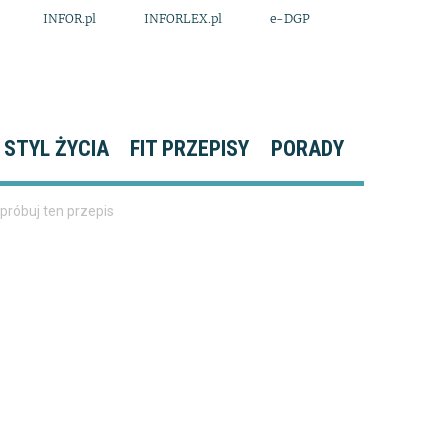
INFOR.pl
INFORLEX.pl
e-DGP
STYL ŻYCIA
FIT PRZEPISY
PORADY
próbuj ten przepis