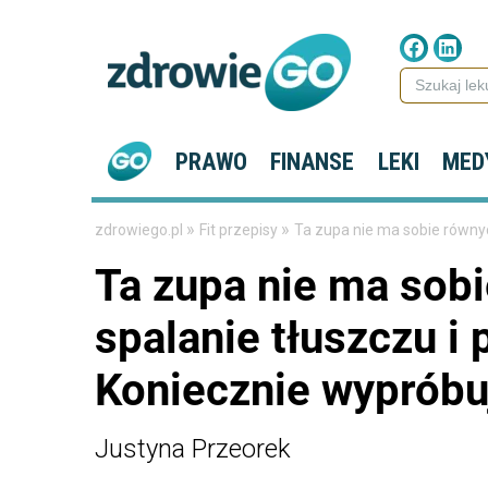
PRAWO
FINANSE
LEKI
MED
»
»
zdrowiego.pl
Fit przepisy
Ta zupa nie ma sobie równy
Ta zupa nie ma so
spalanie tłuszczu i
Koniecznie wypróbuj
Justyna Przeorek