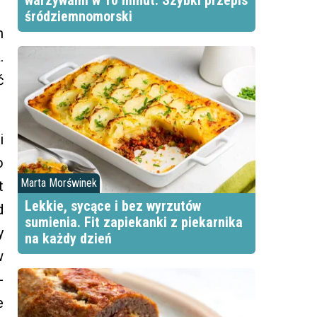
warzywami w 10 minut. Szybki przepis
śródziemnomorski
m
.
ć
i
o
Marta Morświnek
t
Lekkie, sycące i bez wyrzutów
d
sumienia. Fit zapiekanki z piekarnika
y
na każdy dzień
w
-
e