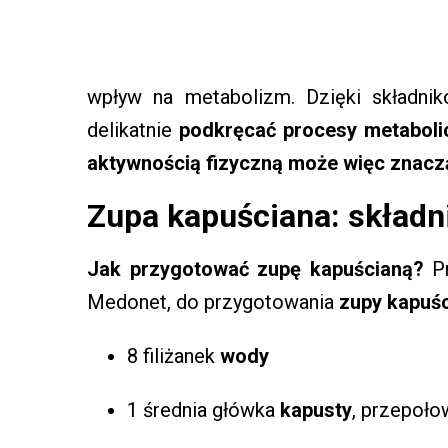
wpływ na metabolizm. Dzięki składni
delikatnie
podkręcać procesy metaboli
aktywnością fizyczną może więc znaczą
Zupa kapuściana: składni
Jak przygotować zupę kapuścianą?
Pr
Medonet, do przygotowania
zupy kapuśc
8 filiżanek
wody
1 średnia główka
kapusty
, przepoło