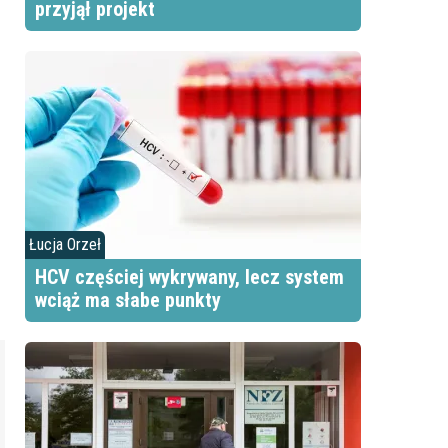
przyjął projekt
Łucja Orzeł
HCV częściej wykrywany, lecz system
wciąż ma słabe punkty