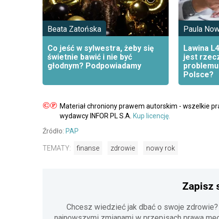
Beata Zatońska
Paula No
Co jeść w sylwestra, żeby się
Lawina L4
świetnie bawić i nie być
jest rzec
głodnym? Podpowiadamy
problemu
Polsce?
©℗
Materiał chroniony prawem autorskim - wszelkie p
wydawcy INFOR PL S.A.
Kup licencję.
Źródło:
PAP
TEMATY:
finanse
zdrowie
nowy rok
Zapisz 
Chcesz wiedzieć jak dbać o swoje zdrowie?
najnowszymi zmianami w przepisach prawa medy