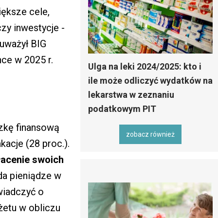
ększe cele,
zy inwestycje -
auważył BIG
hce w 2025 r.
Ulga na leki 2024/2025: kto i
ile może odliczyć wydatków na
lekarstwa w zeznaniu
podatkowym PIT
zkę finansową
zobacz również
acje (28 proc.).
acenie swoich
yda pieniądze w
wiadczyć o
żetu w obliczu