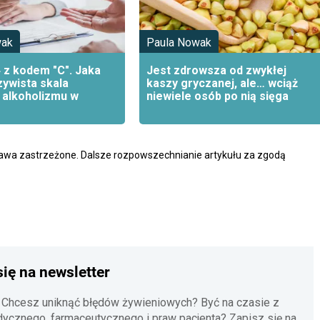
wak
Paula Nowak
 z kodem "C". Jaka
Jest zdrowsza od zwykłej
zywista skala
kaszy gryczanej, ale… wciąż
 alkoholizmu w
niewiele osób po nią sięga
rawa zastrzeżone. Dalsze rozpowszechnianie artykułu za zgodą
się na newsletter
 Chcesz uniknąć błędów żywieniowych? Być na czasie z
cznego, farmaceutycznego i praw pacjenta? Zapisz się na