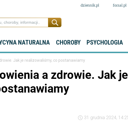
dziennik.pl
forsal.pl
YCYNA NATURALNA
CHOROBY
PSYCHOLOGIA
rowie. Jak je realizowaliśmy, co postanawiamy
wienia a zdrowie. Jak je
 postanawiamy
31 grudnia 2024, 14:2