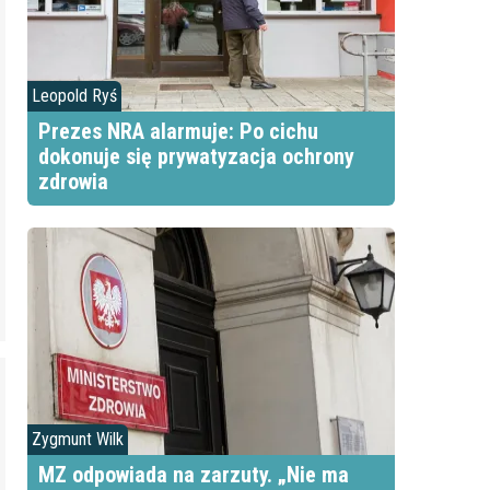
Leopold Ryś
Prezes NRA alarmuje: Po cichu
dokonuje się prywatyzacja ochrony
zdrowia
Zygmunt Wilk
MZ odpowiada na zarzuty. „Nie ma