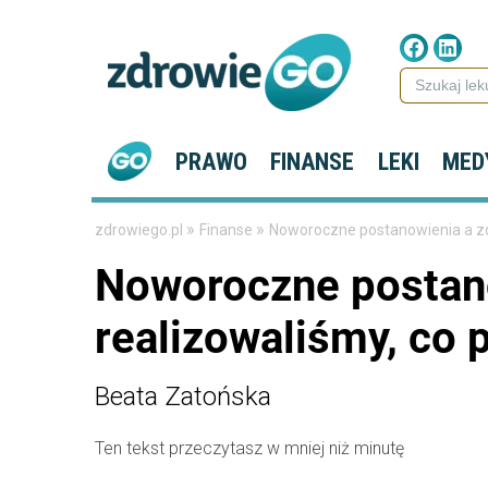
PRAWO
FINANSE
LEKI
MED
»
»
zdrowiego.pl
Finanse
Noworoczne postanowienia a zd
Noworoczne postano
realizowaliśmy, co
Beata Zatońska
Ten tekst przeczytasz w mniej niż minutę