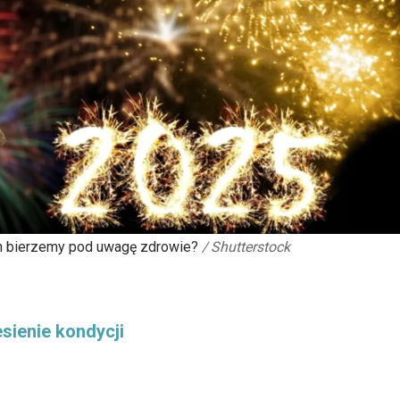
h bierzemy pod uwagę zdrowie?
/
Shutterstock
sienie kondycji