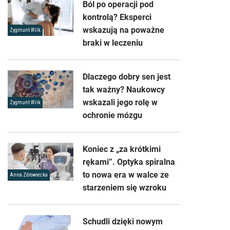
Ból po operacji pod
kontrolą? Eksperci
wskazują na poważne
Zygmunt Wilk
braki w leczeniu
Dlaczego dobry sen jest
tak ważny? Naukowcy
wskazali jego rolę w
Zygmunt Wilk
ochronie mózgu
Koniec z „za krótkimi
rękami”. Optyka spiralna
to nowa era w walce ze
Anna Zdrowiecka
starzeniem się wzroku
Schudli dzięki nowym