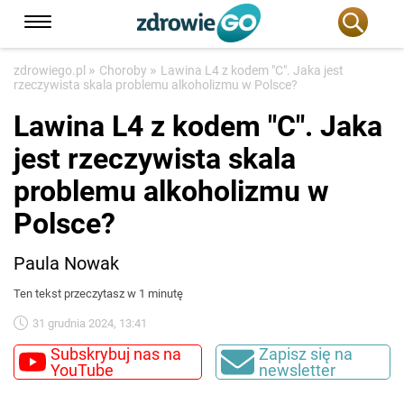
»
»
zdrowiego.pl
Choroby
Lawina L4 z kodem "C". Jaka jest
rzeczywista skala problemu alkoholizmu w Polsce?
Lawina L4 z kodem "C". Jaka
jest rzeczywista skala
problemu alkoholizmu w
Polsce?
Paula Nowak
Ten tekst przeczytasz w 1 minutę
31 grudnia 2024, 13:41
Subskrybuj nas na
Zapisz się na
YouTube
newsletter