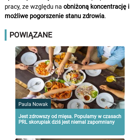
pracy, ze względu na
obniżoną koncentrację i
możliwe pogorszenie stanu zdrowia
.
POWIĄZANE
Paula Nowak
Jest zdrowszy od mięsa. Popularny w czasach
PRL skorupiak dziś jest niemal zapomniany