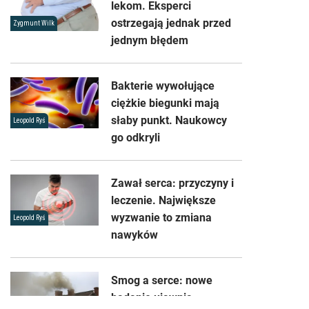
lekom. Eksperci
ostrzegają jednak przed
Zygmunt Wilk
jednym błędem
Bakterie wywołujące
ciężkie biegunki mają
słaby punkt. Naukowcy
Leopold Ryś
go odkryli
Zawał serca: przyczyny i
leczenie. Największe
wyzwanie to zmiana
Leopold Ryś
nawyków
Smog a serce: nowe
badanie ujawnia