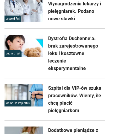
Wynagrodzenia lekarzy i
pielęgniarek. Podano
nowe stawki
Leopold Ryś
Dystrofia Duchenne’a:
brak zarejestrowanego
leku i kosztowne
Łucja Orzeł
leczenie
eksperymentalne
Szpital dla VIP-ów szuka
pracowników. Wiemy, ile
chcą płacić
Weronika Papiernik
pielęgniarkom
Dodatkowe pieniądze z