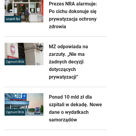
Prezes NRA alarmuje:
Po cichu dokonuje się
prywatyzacja ochrony
Leopold Ryś
zdrowia
MZ odpowiada na
zarzuty. „Nie ma
żadnych decyzji
Zygmunt Wilk
dotyczących
prywatyzacji”
Ponad 10 mld zł dla
szpitali w dekadę. Nowe
dane o wydatkach
Zygmunt Wilk
samorządów