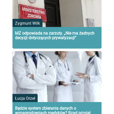
Zygmunt Wilk
MZ odpowiada na zarzuty. „Nie ma żadnych
decyzji dotyczących prywatyzacji”
Łucja Orzeł
Będzie system zbierania danych o
wynagrodzeniach medyków? Rząd przyjął