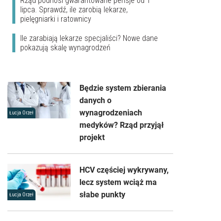
Rząd podnosi gwarantowane pensje od 1
lipca. Sprawdź, ile zarobią lekarze,
pielęgniarki i ratownicy
Ile zarabiają lekarze specjaliści? Nowe dane
pokazują skalę wynagrodzeń
Będzie system zbierania
danych o
wynagrodzeniach
Łucja Orzeł
medyków? Rząd przyjął
projekt
HCV częściej wykrywany,
lecz system wciąż ma
słabe punkty
Łucja Orzeł