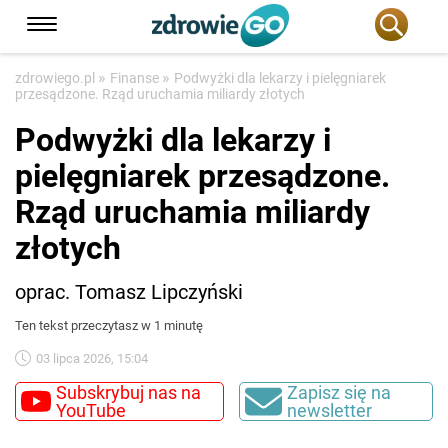
»
»
zdrowiego.pl
Finanse
Podwyżki dla lekarzy i pielęgniarek
przesądzone. Rząd uruchamia miliardy złotych
Podwyżki dla lekarzy i
pielęgniarek przesądzone.
Rząd uruchamia miliardy
złotych
oprac. Tomasz Lipczyński
Ten tekst przeczytasz w 1 minutę
03 lipca 2026, 15:04
Subskrybuj nas na
Zapisz się na
YouTube
newsletter