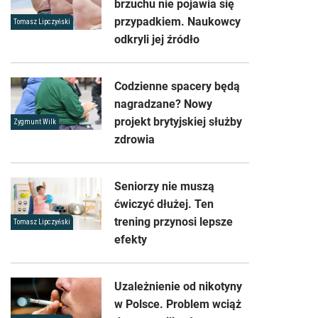
brzuchu nie pojawia się
przypadkiem. Naukowcy
Tomasz Lipczyński
odkryli jej źródło
Codzienne spacery będą
nagradzane? Nowy
projekt brytyjskiej służby
Zygmunt Wilk
zdrowia
Seniorzy nie muszą
ćwiczyć dłużej. Ten
trening przynosi lepsze
Tomasz Lipczyński
efekty
Uzależnienie od nikotyny
w Polsce. Problem wciąż