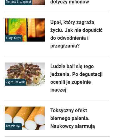
dotyczy milionów
Tomasz Lipczyński
Upał, który zagraża
życiu. Jak nie dopuścić
do odwodnienia i
Łucja Orzeł
przegrzania?
Ludzie bali się tego
jedzenia. Po degustacji
ocenili je zupełnie
Zygmunt Wilk
inaczej
Toksyczny efekt
biernego palenia.
Naukowcy alarmują
Leopold Ryś