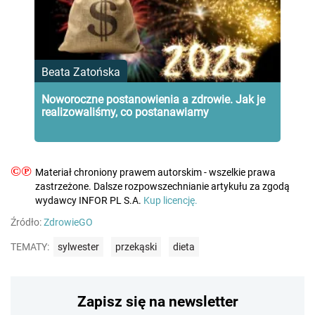
Beata Zatońska
Noworoczne postanowienia a zdrowie. Jak je
realizowaliśmy, co postanawiamy
©℗
Materiał chroniony prawem autorskim - wszelkie prawa
zastrzeżone. Dalsze rozpowszechnianie artykułu za zgodą
wydawcy INFOR PL S.A.
Kup licencję.
Źródło:
ZdrowieGO
TEMATY:
sylwester
przekąski
dieta
Zapisz się na newsletter