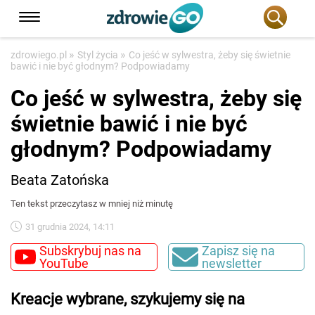
»
»
zdrowiego.pl
Styl życia
Co jeść w sylwestra, żeby się świetnie
bawić i nie być głodnym? Podpowiadamy
Co jeść w sylwestra, żeby się
świetnie bawić i nie być
głodnym? Podpowiadamy
Beata Zatońska
Ten tekst przeczytasz w mniej niż minutę
31 grudnia 2024, 14:11
Subskrybuj nas na
Zapisz się na
YouTube
newsletter
Kreacje wybrane, szykujemy się na