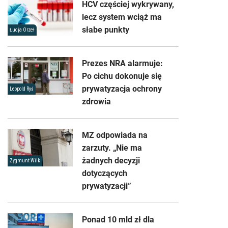
HCV częściej wykrywany,
lecz system wciąż ma
słabe punkty
Łucja Orzeł
Prezes NRA alarmuje:
Po cichu dokonuje się
prywatyzacja ochrony
Leopold Ryś
zdrowia
MZ odpowiada na
zarzuty. „Nie ma
żadnych decyzji
Zygmunt Wilk
dotyczących
prywatyzacji”
Ponad 10 mld zł dla