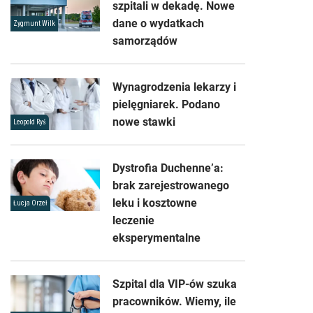
szpitali w dekadę. Nowe
dane o wydatkach
Zygmunt Wilk
samorządów
Wynagrodzenia lekarzy i
pielęgniarek. Podano
nowe stawki
Leopold Ryś
Dystrofia Duchenne’a:
brak zarejestrowanego
leku i kosztowne
Łucja Orzeł
leczenie
eksperymentalne
Szpital dla VIP-ów szuka
pracowników. Wiemy, ile