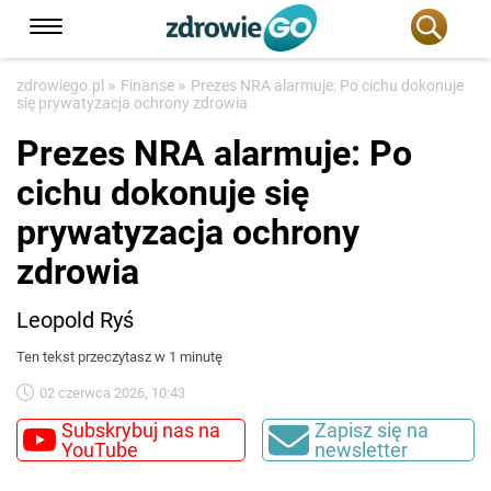
»
»
zdrowiego.pl
Finanse
Prezes NRA alarmuje: Po cichu dokonuje
się prywatyzacja ochrony zdrowia
Prezes NRA alarmuje: Po
cichu dokonuje się
prywatyzacja ochrony
zdrowia
Leopold Ryś
Ten tekst przeczytasz w 1 minutę
02 czerwca 2026, 10:43
Subskrybuj nas na
Zapisz się na
YouTube
newsletter