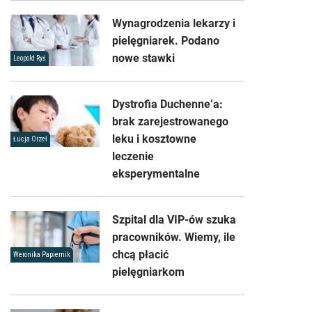
Wynagrodzenia lekarzy i
pielęgniarek. Podano
nowe stawki
Leopold Ryś
Dystrofia Duchenne’a:
brak zarejestrowanego
leku i kosztowne
Łucja Orzeł
leczenie
eksperymentalne
Szpital dla VIP-ów szuka
pracowników. Wiemy, ile
chcą płacić
Weronika Papiernik
pielęgniarkom