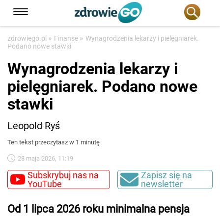
»
»
zdrowiego.pl
Finanse
Wynagrodzenia lekarzy i pielęgniarek.
Podano nowe stawki
Wynagrodzenia lekarzy i
pielęgniarek. Podano nowe
stawki
Leopold Ryś
Ten tekst przeczytasz w 1 minutę
28 maja 2026, 11:19
Subskrybuj nas na
Zapisz się na
YouTube
newsletter
Od 1 lipca 2026 roku minimalna pensja