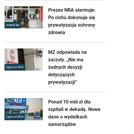
Prezes NRA alarmuje:
Po cichu dokonuje się
prywatyzacja ochrony
Leopold Ryś
zdrowia
MZ odpowiada na
zarzuty. „Nie ma
żadnych decyzji
Zygmunt Wilk
dotyczących
prywatyzacji”
Ponad 10 mld zł dla
szpitali w dekadę. Nowe
dane o wydatkach
Zygmunt Wilk
samorządów