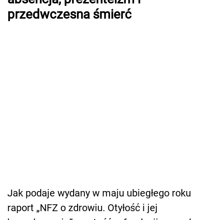
przedwczesna śmierć
Jak podaje wydany w maju ubiegłego roku
raport „NFZ o zdrowiu. Otyłość i jej