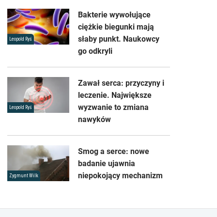
Bakterie wywołujące
ciężkie biegunki mają
słaby punkt. Naukowcy
Leopold Ryś
go odkryli
Zawał serca: przyczyny i
leczenie. Największe
wyzwanie to zmiana
Leopold Ryś
nawyków
Smog a serce: nowe
badanie ujawnia
niepokojący mechanizm
Zygmunt Wilk