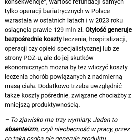
konsekwencje”, wartość refundacji samych
tylko operacji bariatrycznych w Polsce
wzrastała w ostatnich latach i w 2023 roku
osiągnęła prawie 129 mln zł.
Otyłość generuje
bezpośrednie koszty
leczenia, hospitalizacji,
operacji czy opieki specjalistycznej lub ze
strony POZ-u, ale do jej skutków
ekonomicznych można by też wliczyć koszty
leczenia chorób powiązanych z nadmierną
masą ciała. Dodatkowo trzeba uwzględnić
także koszty pośrednie, związane chociażby z
mniejszą produktywnością.
– To zjawisko ma trzy wymiary. Jeden to
absenteizm
, czyli nieobecność w pracy, przez
co taka osoba nie generuje produktu