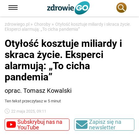
»
»
zdrowiego.pl
Choroby
Otyłość kosztuje miliardy i skraca życie.
Eksperci alarmują: „To cicha pandemia”
Otyłość kosztuje miliardy i
skraca życie. Eksperci
alarmują: „To cicha
pandemia”
oprac. Tomasz Kowalski
Ten tekst przeczytasz w 5 minut
22 maja 2025, 09:11
Subskrybuj nas na
Zapisz się na
YouTube
newsletter