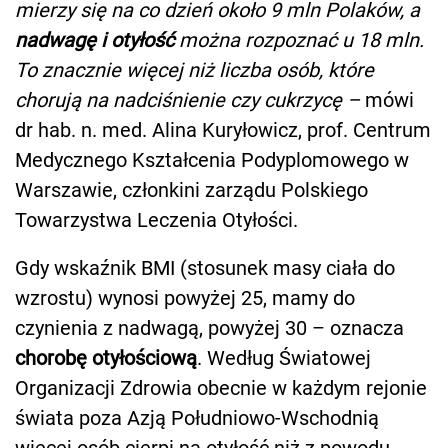
mierzy się na co dzień około 9 mln Polaków, a
nadwagę i otyłość
można rozpoznać u 18 mln.
To znacznie więcej niż liczba osób, które
chorują na nadciśnienie czy cukrzycę –
mówi
dr hab. n. med. Alina Kuryłowicz, prof. Centrum
Medycznego Kształcenia Podyplomowego w
Warszawie, członkini zarządu Polskiego
Towarzystwa Leczenia Otyłości.
Gdy wskaźnik BMI (stosunek masy ciała do
wzrostu) wynosi powyżej 25, mamy do
czynienia z nadwagą, powyżej 30 – oznacza
chorobę otyłościową
. Według Światowej
Organizacji Zdrowia obecnie w każdym rejonie
świata poza Azją Południowo-Wschodnią
więcej osób cierpi na otyłość niż z powodu