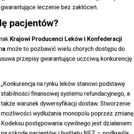
 gwarantujące leczenie bez zakłóceń.
dę pacjentów?
dnak
Krajowi Producenci Leków i Konfederacji
n
a
może to pozbawić wielu chorych dostępu do
ż usuwa przepisy gwarantujące uczciwą konkurencję
„Konkurencja na rynku leków stanowi podstawę
stabilności finansowej systemu refundacyjnego, a
także warunek dywersyfikacji dostaw. Stworzenie
możliwości wydłużania monopolu poprzez zmianę
Kodeksu postępowania cywilnego jest działaniem
na szkodę pacjentów i budżetu NFZ – podkreśla