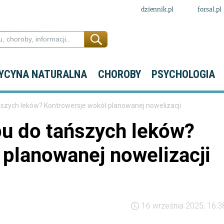
dziennik.pl
forsal.pl
YCYNA NATURALNA
CHOROBY
PSYCHOLOGIA
ńszych leków? Kontrowersje wokół planowanej nowelizacji
pu do tańszych leków?
 planowanej nowelizacji
16 września 2025, 16:3