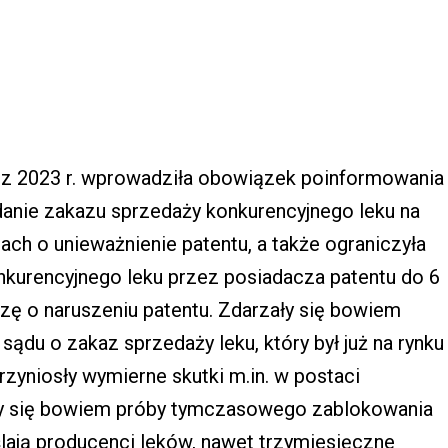
a z 2023 r. wprowadziła obowiązek poinformowania
danie zakazu sprzedaży konkurencyjnego leku na
ch o unieważnienie patentu, a także ograniczyła
nkurencyjnego leku przez posiadacza patentu do 6
zę o naruszeniu patentu. Zdarzały się bowiem
sądu o zakaz sprzedaży leku, który był już na rynku
rzyniosły wymierne skutki m.in. w postaci
ły się bowiem próby tymczasowego zablokowania
lają producenci leków, nawet trzymiesięczne