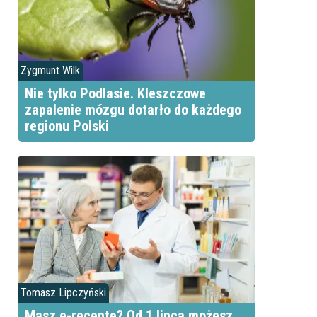
Zygmunt Wilk
Nie tylko Podlasie. Kleszczowe
zapalenie mózgu dotarło do każdego
regionu Polski
Tomasz Lipczyński
Masz e-receptę? Od 1 lipca możesz