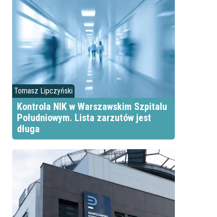
Tomasz Lipczyński
Kontrola NIK w Warszawskim Szpitalu
Południowym. Lista zarzutów jest
długa