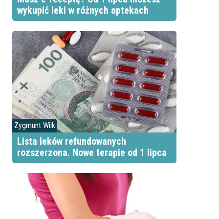
wykupić leki w różnych aptekach
Zygmunt Wilk
Lista leków refundowanych
rozszerzona. Nowe terapie od 1 lipca