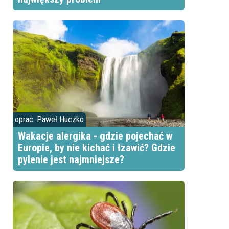
oprac. Paweł Huczko
Wakacje alergika - gdzie pojechać w
Europie, by nie kichać i łzawić? Gdzie
pylenie jest najmniejsze?