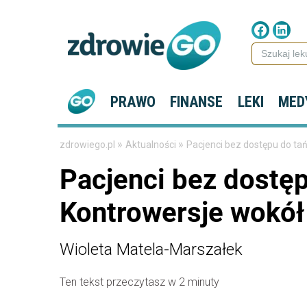
PRAWO
FINANSE
LEKI
MED
»
»
zdrowiego.pl
Aktualności
Pacjenci bez dostępu do ta
Pacjenci bez dostę
Kontrowersje wokół
Wioleta Matela-Marszałek
Ten tekst przeczytasz w 2 minuty