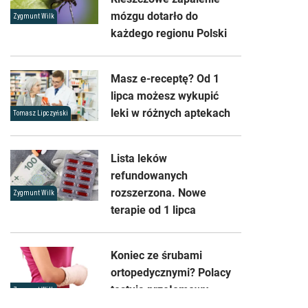
mózgu dotarło do
Zygmunt Wilk
każdego regionu Polski
Masz e-receptę? Od 1
lipca możesz wykupić
leki w różnych aptekach
Tomasz Lipczyński
Lista leków
refundowanych
rozszerzona. Nowe
Zygmunt Wilk
terapie od 1 lipca
Koniec ze śrubami
ortopedycznymi? Polacy
testują przełomowy
Zygmunt Wilk
biomateriał