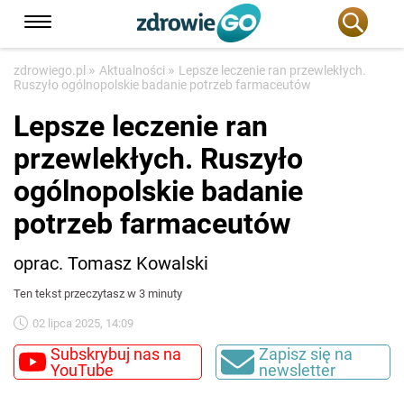
»
»
zdrowiego.pl
Aktualności
Lepsze leczenie ran przewlekłych.
Ruszyło ogólnopolskie badanie potrzeb farmaceutów
Lepsze leczenie ran
przewlekłych. Ruszyło
ogólnopolskie badanie
potrzeb farmaceutów
oprac. Tomasz Kowalski
Ten tekst przeczytasz w 3 minuty
02 lipca 2025, 14:09
Subskrybuj nas na
Zapisz się na
YouTube
newsletter