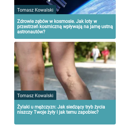
Tomasz Kowalski
Zdrowie zębów w kosmosie. Jak loty w
przestrzeń kosmiczną wpływają na jamę ustną
astronautów?
Tomasz Kowalski
Żylaki u mężczyzn: Jak siedzący tryb życia
niszczy Twoje żyły i jak temu zapobiec?