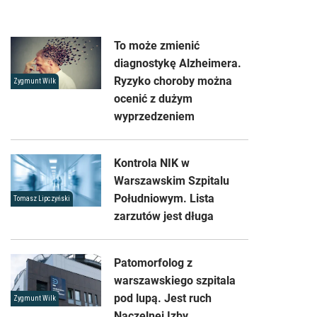
To może zmienić
diagnostykę Alzheimera.
Ryzyko choroby można
Zygmunt Wilk
ocenić z dużym
wyprzedzeniem
Kontrola NIK w
Warszawskim Szpitalu
Południowym. Lista
Tomasz Lipczyński
zarzutów jest długa
Patomorfolog z
warszawskiego szpitala
pod lupą. Jest ruch
Zygmunt Wilk
Naczelnej Izby