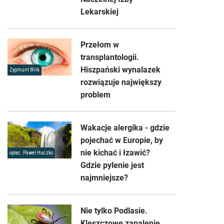
Lekarskiej
Przełom w
transplantologii.
Hiszpański wynalazek
Zygmunt Wilk
rozwiązuje największy
problem
Wakacje alergika - gdzie
pojechać w Europie, by
nie kichać i łzawić?
oprac. Paweł Huczko
Gdzie pylenie jest
najmniejsze?
Nie tylko Podlasie.
Kleszczowe zapalenie