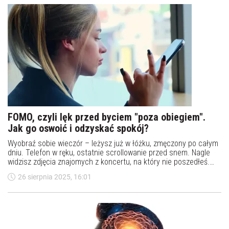
FOMO, czyli lęk przed byciem "poza obiegiem".
Jak go oswoić i odzyskać spokój?
Wyobraź sobie wieczór – leżysz już w łóżku, zmęczony po całym
dniu. Telefon w ręku, ostatnie scrollowanie przed snem. Nagle
widzisz zdjęcia znajomych z koncertu, na który nie poszedłeś.
Stories z egzotycznych wakacji koleżanki. Post o nowym kursie
26 sierpnia 2025, 16:01
online, dzięki któremu ktoś podobno „odmienił swoje życie”. I
wtedy pojawia się to uczucie – niepokój, że czegoś nie masz, nie
robisz, nie przeżywasz. To właśnie FOMO, czyli fear of missing
out.