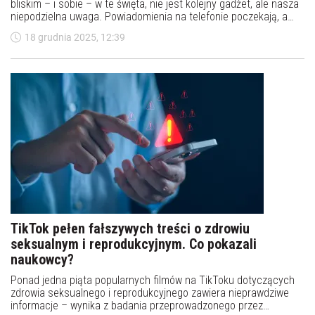
bliskim – i sobie – w te święta, nie jest kolejny gadżet, ale nasza
niepodzielna uwaga. Powiadomienia na telefonie poczekają, a
emocje i ulotne chwile z bliskimi – nie” – podkreśla dr Jakub Kuś,
18 grudnia 2025, 12:39
psycholog nowych technologii z Wydziału Psychologii we
Wrocławiu Uniwersytetu SWPS.
TikTok pełen fałszywych treści o zdrowiu
seksualnym i reprodukcyjnym. Co pokazali
naukowcy?
Ponad jedna piąta popularnych filmów na TikToku dotyczących
zdrowia seksualnego i reprodukcyjnego zawiera nieprawdziwe
informacje – wynika z badania przeprowadzonego przez