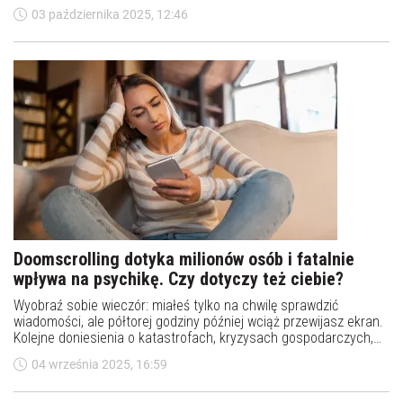
naukowców ze Stanów Zjednoczonych. Najwięcej dezinformacji
03 października 2025, 12:46
dotyczyło aborcji oraz profilaktyki chorób przenoszonych drogą
płciową.
Doomscrolling dotyka milionów osób i fatalnie
wpływa na psychikę. Czy dotyczy też ciebie?
Wyobraź sobie wieczór: miałeś tylko na chwilę sprawdzić
wiadomości, ale półtorej godziny później wciąż przewijasz ekran.
Kolejne doniesienia o katastrofach, kryzysach gospodarczych,
wojnach, chorobach. Palec machinalnie przesuwa ekran w dół, a
04 września 2025, 16:59
Ty czujesz coraz większy ciężar na klatce piersiowej. To nie
przypadek – to doomscrolling.