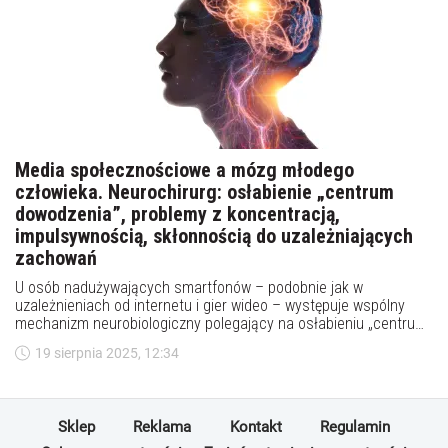
Media społecznościowe a mózg młodego
człowieka. Neurochirurg: osłabienie „centrum
dowodzenia”, problemy z koncentracją,
impulsywnością, skłonnością do uzależniających
zachowań
U osób nadużywających smartfonów – podobnie jak w
uzależnieniach od internetu i gier wideo – występuje wspólny
mechanizm neurobiologiczny polegający na osłabieniu „centrum
dowodzenia” w mózgu - pisze dr Łukasz Rakasz, Ordynator
19 sierpnia 2025, 12:34
Oddziału Neurochirurgii Dziecięcej w Szpitalu Dziecięcym przy ul.
Niekłańskiej, Forum Ekspertów Ad Rem. Ekspert wskazuje (z
perspektywy neurochirurgicznej i neuropsychologicznej), że
„życie online” kształtuje plastyczny nastoletni mózg: wzmacnia
Sklep
Reklama
Kontakt
Regulamin
połączenia nagrody, ćwiczy szybkie przerzucanie uwagi kosztem