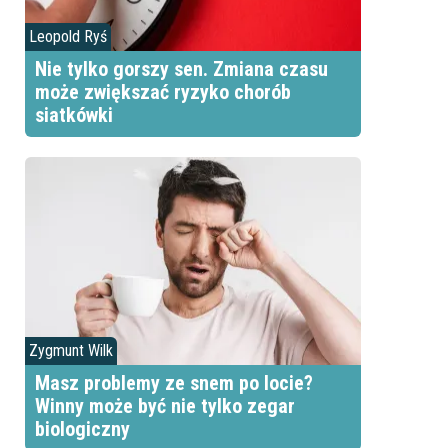
Leopold Ryś
Nie tylko gorszy sen. Zmiana czasu
może zwiększać ryzyko chorób
siatkówki
Zygmunt Wilk
Masz problemy ze snem po locie?
Winny może być nie tylko zegar
biologiczny