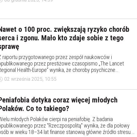
nawet obrzydzenie. Ten trend nie jest przypadkiem, a eksperci
tłumaczą go przede wszystkim postępującą urbanizacją.
Nawet o 100 proc. zwiększają ryzyko chorób
serca i zgonu. Mało kto zdaje sobie z tego
sprawę
Z raportu przygotowanego przez zespół naukowców i
opublikowanego przez prestiżowe czasopismo „The Lancet
Regional Health-Europe” wynika, że choroby psychiczne
zwiększają ryzyko rozwoju choroby układu sercowo-
02 września 2025, 10:55
naczyniowego o 50-100 proc., a ryzyko powikłań już istniejącej
choroby krążenia o 60-170 proc.
Peniafobia dotyka coraz więcej młodych
Polaków. Co to takiego?
Wielu młodych Polaków cierpi na peniafobię. Z badania
opublikowanego przez "Rzeczpospolitą" wynika, że dla połowy
osób w wieku 18–34 lat finanse stanowią główne źródło stresu.