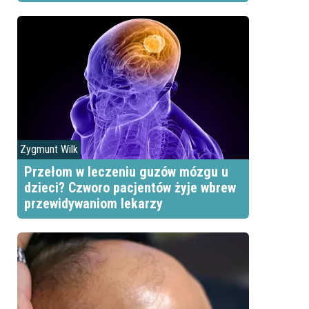
Zygmunt Wilk
Przełom w leczeniu guzów mózgu u
dzieci? Czworo pacjentów żyje wbrew
przewidywaniom lekarzy