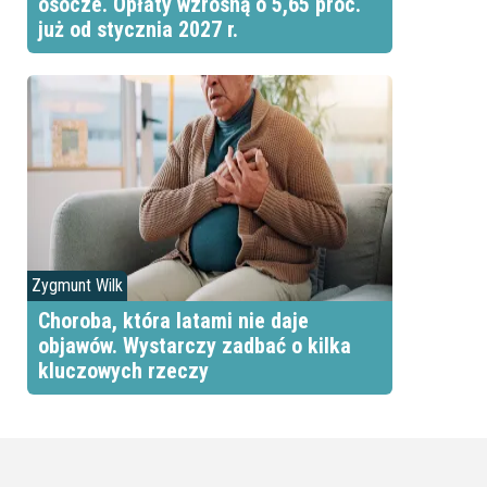
osocze. Opłaty wzrosną o 5,65 proc.
już od stycznia 2027 r.
Zygmunt Wilk
Choroba, która latami nie daje
objawów. Wystarczy zadbać o kilka
kluczowych rzeczy