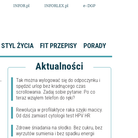
INFOR.pl
INFORLEX.pl
e-DGP
STYL ŻYCIA
FIT PRZEPISY
PORADY
Aktualności
Tak można wylogować się do odpoczynku i
spędzić urlop bez kradnącego czas
scrollowania. Zadaj sobie pytanie: Po co
teraz wziąłem telefon do ręki?
Rewolucja w profilaktyce raka szyjki macicy.
Od dziś zamiast cytologii test HPV HR
Zdrowe śniadania na słodko. Bez cukru, bez
wyrzutów sumienia i bez spadku energii