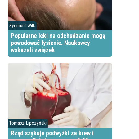
Zygmunt Wilk
Popularne leki na odchudzanie mogą
powodować łysienie. Naukowcy
wskazali związek
Tomasz Lipczyński
Rząd szykuje podwyżki za krew i