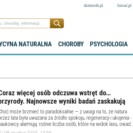
dziennik.pl
forsal.pl
YCYNA NATURALNA
CHOROBY
PSYCHOLOGIA
Coraz więcej osób odczuwa wstręt do…
przyrody. Najnowsze wyniki badań zaskakują
Choć może brzmieć to paradoksalnie — z uwagi na to, że natura
przez lata była uważana za źródło spokoju, regeneracji i ukojenia -
naukowcy alarmują: rośnie liczba osób, które na widok lasu, owada
czy dzikiej rośliny czują nie zachwyt, lecz dyskomfort, strach, a
08 grudnia 2025, 14:59