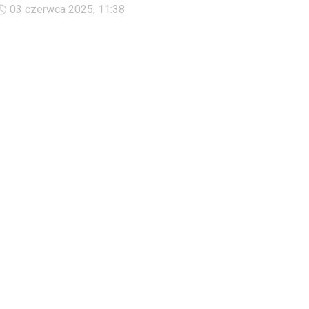
Co to jest peniafobia i z czego wynika?
03 czerwca 2025, 11:38