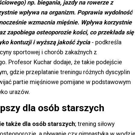
ciowego) np. biegania, jazdy na rowerze z
zystnie wpływa na organizm. Poprawia wydolność
nocześnie wzmacnia mięśnie. Wpływa korzystnie
raz zapobiega osteoporozie kości, co przekłada się
yko kontuzji i wyższą jakość życia
- podkreśla
ycyny sportowej i chorób zakaźnych z
 Profesor Kuchar dodaje, że takie podejście
, gdzie przeplatanie treningu różnych dyscyplin
zwijać partie mięśniowe pomijane w podstawowym
zyko urazów.
epszy dla osób starszych
 także dla osób starszych
; trening siłowy
 osteoporozie, a pływanie czy gimnastyka w wodzi