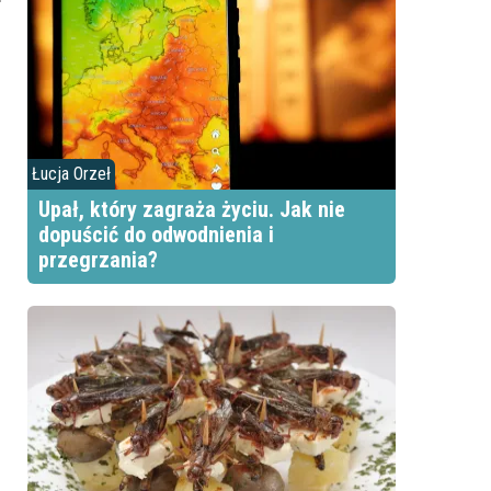
Łucja Orzeł
Upał, który zagraża życiu. Jak nie
dopuścić do odwodnienia i
przegrzania?
h