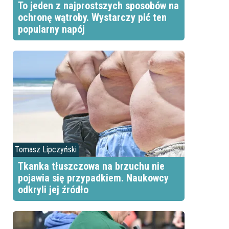
To jeden z najprostszych sposobów na
ochronę wątroby. Wystarczy pić ten
popularny napój
Tomasz Lipczyński
Tkanka tłuszczowa na brzuchu nie
pojawia się przypadkiem. Naukowcy
odkryli jej źródło