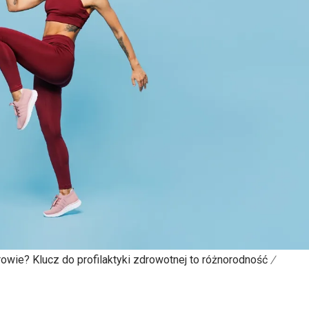
rowie? Klucz do profilaktyki zdrowotnej to różnorodność
/