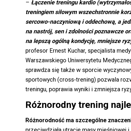
–
Łączenie treningu kardio (wytrzymałoś
treningiem siłowym wszechstronnie kor
sercowo-naczyniową i oddechową, a jed
na nastrój, sen i zdolności poznawcze o
na lepszą ogólną kondycję, mniejsze ryz
profesor Ernest Kuchar, specjalista med
Warszawskiego Uniwersytetu Medycznego.
sprawdza się także w sporcie wyczynowym
sportowych (cross-trening) pozwala ro
treningu, poprawia wyniki i zmniejsza ry
Różnorodny trening najl
Różnorodność ma szczególne znaczenie
przeciwdziała utracie masy mięśniowej i