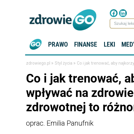
PRAWO
FINANSE
LEKI
MED
»
»
zdrowiego.pl
Styl życia
Co i jak trenować, aby najkor
Co i jak trenować, a
wpływać na zdrowie?
zdrowotnej to różn
oprac. Emilia Panufnik