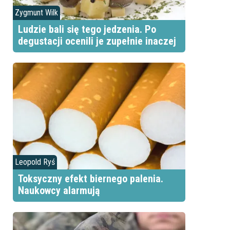
Zygmunt Wilk
Ludzie bali się tego jedzenia. Po
degustacji ocenili je zupełnie inaczej
Leopold Ryś
Toksyczny efekt biernego palenia.
Naukowcy alarmują