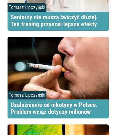
Tomasz Lipczyński
Seniorzy nie muszą ćwiczyć dłużej.
Ten trening przynosi lepsze efekty
Tomasz Lipczyński
Uzależnienie od nikotyny w Polsce.
Problem wciąż dotyczy milionów
e