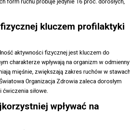
h form ruchu próbuje jedynie 16 proc. dorosłych,
izycznej kluczem profilaktyki
ość aktywności fizycznej jest kluczem do
óżnym charakterze wpływają na organizm w odmienny
iają mięśnie, zwiększają zakres ruchów w stawac
o Światowa Organizacja Zdrowia zaleca dorosłym
i ćwiczenia siłowe.
ajkorzystniej wpływać na