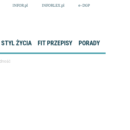
INFOR.pl
INFORLEX.pl
e-DGP
STYL ŻYCIA
FIT PRZEPISY
PORADY
odność