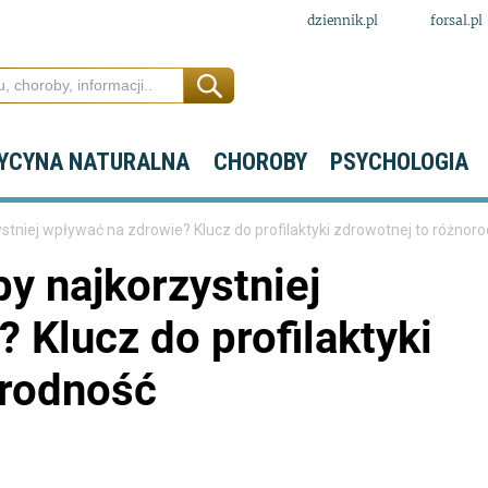
dziennik.pl
forsal.pl
YCYNA NATURALNA
CHOROBY
PSYCHOLOGIA
zystniej wpływać na zdrowie? Klucz do profilaktyki zdrowotnej to różnor
by najkorzystniej
 Klucz do profilaktyki
orodność