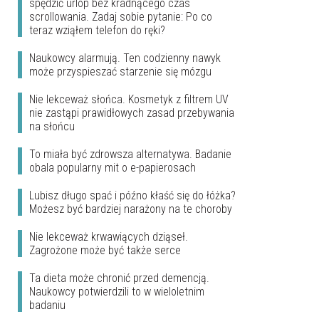
spędzić urlop bez kradnącego czas
scrollowania. Zadaj sobie pytanie: Po co
teraz wziąłem telefon do ręki?
Naukowcy alarmują. Ten codzienny nawyk
może przyspieszać starzenie się mózgu
Nie lekceważ słońca. Kosmetyk z filtrem UV
nie zastąpi prawidłowych zasad przebywania
na słońcu
To miała być zdrowsza alternatywa. Badanie
obala popularny mit o e-papierosach
Lubisz długo spać i późno kłaść się do łóżka?
Możesz być bardziej narażony na te choroby
Nie lekceważ krwawiących dziąseł.
Zagrożone może być także serce
Ta dieta może chronić przed demencją.
Naukowcy potwierdzili to w wieloletnim
badaniu