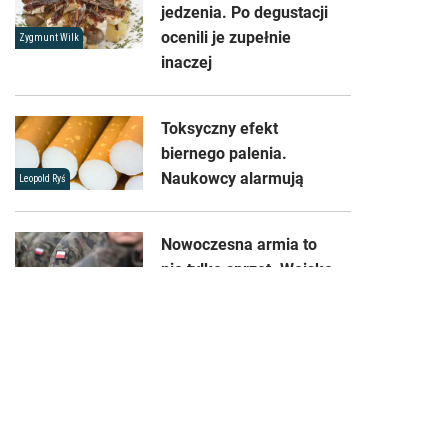
jedzenia. Po degustacji
ocenili je zupełnie
Zygmunt Wilk
inaczej
Toksyczny efekt
biernego palenia.
Naukowcy alarmują
Leopold Ryś
Nowoczesna armia to
nie tylko sprzęt. Wojsko
stawia na genetykę
Kamil Nowak
Sklep
Reklama
Kontakt
Regulamin
Ochrona prywatności
Zmień ustawienia prywatności
O nas
Mapa serwisu