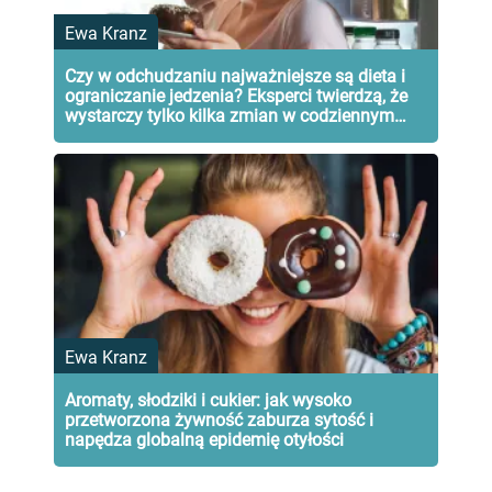
Ewa Kranz
Czy w odchudzaniu najważniejsze są dieta i
ograniczanie jedzenia? Eksperci twierdzą, że
wystarczy tylko kilka zmian w codziennym
menu
Ewa Kranz
Aromaty, słodziki i cukier: jak wysoko
przetworzona żywność zaburza sytość i
napędza globalną epidemię otyłości