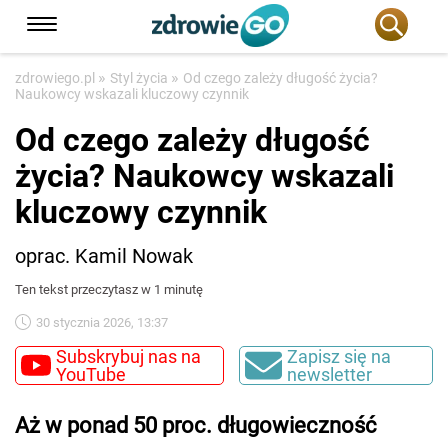
»
»
zdrowiego.pl
Styl życia
Od czego zależy długość życia?
Naukowcy wskazali kluczowy czynnik
Od czego zależy długość
życia? Naukowcy wskazali
kluczowy czynnik
oprac. Kamil Nowak
Ten tekst przeczytasz w 1 minutę
30 stycznia 2026, 13:37
Subskrybuj nas na
Zapisz się na
YouTube
newsletter
Aż w ponad 50 proc. długowieczność