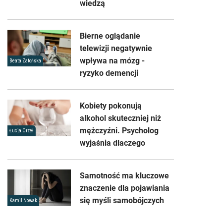
wiedzą
Bierne oglądanie
telewizji negatywnie
wpływa na mózg -
Beata Zatońska
ryzyko demencji
Kobiety pokonują
alkohol skuteczniej niż
mężczyźni. Psycholog
Łucja Orzeł
wyjaśnia dlaczego
Samotność ma kluczowe
znaczenie dla pojawiania
się myśli samobójczych
Kamil Nowak