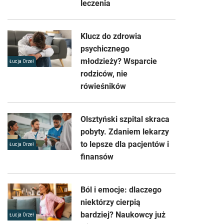
leczenia
Klucz do zdrowia
psychicznego
młodzieży? Wsparcie
Łucja Orzeł
rodziców, nie
rówieśników
Olsztyński szpital skraca
pobyty. Zdaniem lekarzy
to lepsze dla pacjentów i
Łucja Orzeł
finansów
Ból i emocje: dlaczego
niektórzy cierpią
bardziej? Naukowcy już
Łucja Orzeł