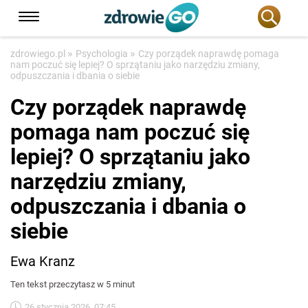
»
»
zdrowiego.pl
Psychologia
Czy porządek naprawdę pomaga
nam poczuć się lepiej? O sprzątaniu jako narzędziu zmiany,
odpuszczania i dbania o siebie
Czy porządek naprawdę
pomaga nam poczuć się
lepiej? O sprzątaniu jako
narzędziu zmiany,
odpuszczania i dbania o
siebie
Ewa Kranz
Ten tekst przeczytasz w 5 minut
26 stycznia 2026, 07:45