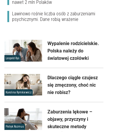
nawet 2 mln Polaków
Lawinowo rośnie liczba osób z zaburzeniami
psychicznymi. Dane robią wrażenie
Wypalenie rodzicielskie.
Polska należy do
światowej czołówki
Leopold Ryś
Dlaczego ciągle czujesz
się zmęczony, choć nic
nie robisz?
Karolina Rymkiewicz
Zaburzenia lękowe –
objawy, przyczyny i
skuteczne metody
Patryk Rozmus