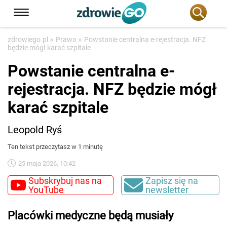
»
»
zdrowiego.pl
Prawo
Powstanie centralna e-rejestracja. NFZ
będzie mógł karać szpitale
Powstanie centralna e-
rejestracja. NFZ będzie mógł
karać szpitale
Leopold Ryś
Ten tekst przeczytasz w 1 minutę
25 maja 2026, 10:42
Subskrybuj nas na
Zapisz się na
YouTube
newsletter
Placówki medyczne będą musiały