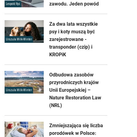
zawodu. Jeden powód
Leopold Ryś
Za dwa lata wszystkie
psy i koty muszą być
zarejestrowane -
Urszula Wilk-Winter
transponder (czip) i
KROPiK
Odbudowa zasobów
przyrodniczych krajów
Unii Europejskiej –
Urszula Wilk-Winter
Nature Restoration Law
(NRL)
Zmniejszająca się liczba
porodówek w Polsce: