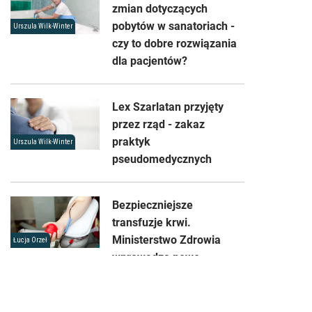
zmian dotyczących
pobytów w sanatoriach -
Urszula Wilk-Winter
czy to dobre rozwiązania
dla pacjentów?
Lex Szarlatan przyjęty
przez rząd - zakaz
praktyk
Urszula Wilk-Winter
pseudomedycznych
Bezpieczniejsze
transfuzje krwi.
Ministerstwo Zdrowia
Łucja Orzeł
wprowadza nowe
standardy