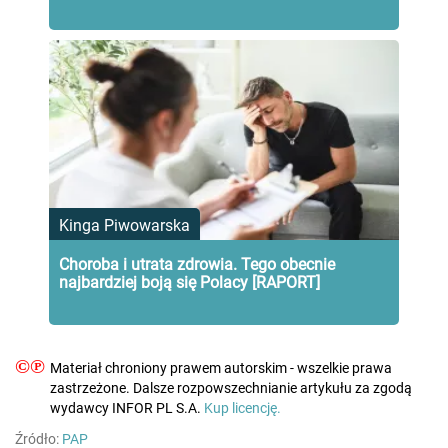
Kinga Piwowarska
Choroba i utrata zdrowia. Tego obecnie
najbardziej boją się Polacy [RAPORT]
©℗
Materiał chroniony prawem autorskim - wszelkie prawa
zastrzeżone. Dalsze rozpowszechnianie artykułu za zgodą
wydawcy INFOR PL S.A.
Kup licencję.
Źródło:
PAP