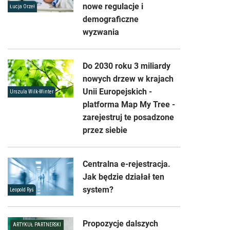
nowe regulacje i
Łucja Orzeł
demograficzne
wyzwania
Do 2030 roku 3 miliardy
nowych drzew w krajach
Unii Europejskich -
Urszula Wilk-Winter
platforma Map My Tree -
zarejestruj te posadzone
przez siebie
Centralna e-rejestracja.
Jak będzie działał ten
system?
Leopold Ryś
Propozycje dalszych
ARTYKUŁ PARTNERSKI