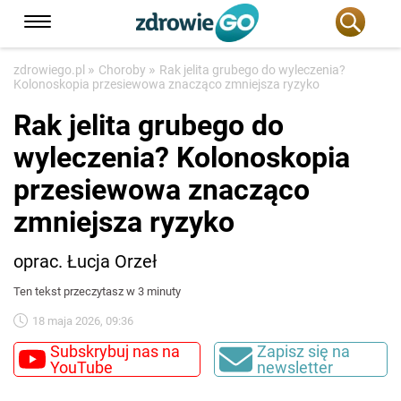
»
»
zdrowiego.pl
Choroby
Rak jelita grubego do wyleczenia?
Kolonoskopia przesiewowa znacząco zmniejsza ryzyko
Rak jelita grubego do
wyleczenia? Kolonoskopia
przesiewowa znacząco
zmniejsza ryzyko
oprac. Łucja Orzeł
Ten tekst przeczytasz w 3 minuty
18 maja 2026, 09:36
Subskrybuj nas na
Zapisz się na
YouTube
newsletter