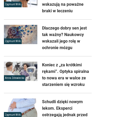
wskazują na poważne
Zygmunt Wilk
braki w leczeniu
Dlaczego dobry sen jest
tak ważny? Naukowcy
wskazali jego rolę w
Zygmunt Wilk
ochronie mózgu
Koniec z „za krótkimi
rękami”. Optyka spiralna
to nowa era w walce ze
Anna Zdrowiecka
starzeniem się wzroku
Schudli dzięki nowym
lekom. Eksperci
ostrzegają jednak przed
Zygmunt Wilk