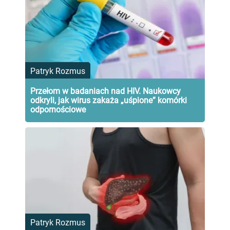
Patryk Rozmus
Przełom w badaniach nad HIV. Naukowcy
odkryli, jak wirus zakaża „uśpione” komórki
odpornościowe
Patryk Rozmus