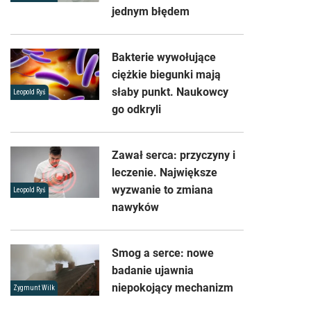
jednym błędem
Bakterie wywołujące
ciężkie biegunki mają
słaby punkt. Naukowcy
Leopold Ryś
go odkryli
Zawał serca: przyczyny i
leczenie. Największe
wyzwanie to zmiana
Leopold Ryś
nawyków
Smog a serce: nowe
badanie ujawnia
niepokojący mechanizm
Zygmunt Wilk