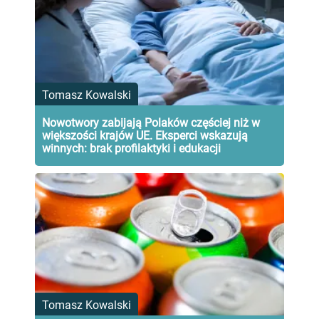
Tomasz Kowalski
Nowotwory zabijają Polaków częściej niż w
większości krajów UE. Eksperci wskazują
winnych: brak profilaktyki i edukacji
Tomasz Kowalski