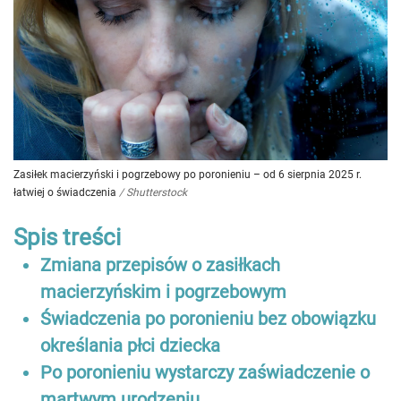
Zasiłek macierzyński i pogrzebowy po poronieniu – od 6 sierpnia 2025 r.
łatwiej o świadczenia
/
Shutterstock
Spis treści
Zmiana przepisów o zasiłkach
macierzyńskim i pogrzebowym
Świadczenia po poronieniu bez obowiązku
określania płci dziecka
Po poronieniu wystarczy zaświadczenie o
martwym urodzeniu