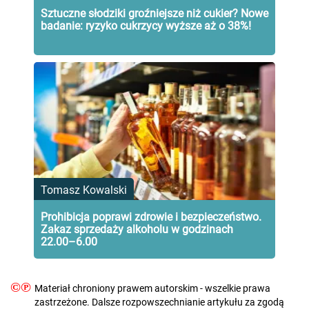
Sztuczne słodziki groźniejsze niż cukier? Nowe
badanie: ryzyko cukrzycy wyższe aż o 38%!
Tomasz Kowalski
Prohibicja poprawi zdrowie i bezpieczeństwo.
Zakaz sprzedaży alkoholu w godzinach
22.00–6.00
©℗
Materiał chroniony prawem autorskim - wszelkie prawa
zastrzeżone. Dalsze rozpowszechnianie artykułu za zgodą