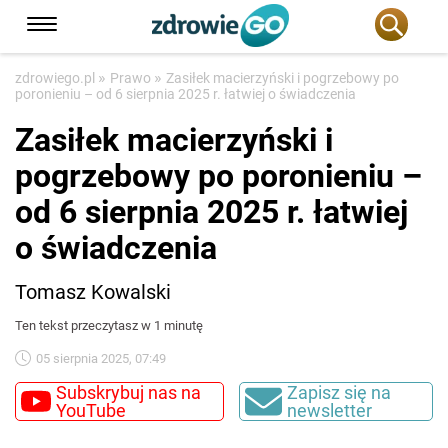
»
»
zdrowiego.pl
Prawo
Zasiłek macierzyński i pogrzebowy po
poronieniu – od 6 sierpnia 2025 r. łatwiej o świadczenia
Zasiłek macierzyński i
pogrzebowy po poronieniu –
od 6 sierpnia 2025 r. łatwiej
o świadczenia
Tomasz Kowalski
Ten tekst przeczytasz w 1 minutę
05 sierpnia 2025, 07:49
Subskrybuj nas na
Zapisz się na
YouTube
newsletter