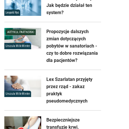
Jak będzie działał ten
system?
Leopold Ryś
Propozycje dalszych
ARTYKUŁ PARTNERSKI
zmian dotyczących
pobytów w sanatoriach -
Urszula Wilk-Winter
czy to dobre rozwiązania
dla pacjentów?
Lex Szarlatan przyjęty
przez rząd - zakaz
praktyk
Urszula Wilk-Winter
pseudomedycznych
Bezpieczniejsze
transfuzje krwi.