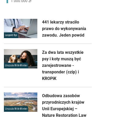
1.000.000 zł
441 lekarzy straciło
prawo do wykonywania
zawodu. Jeden powód
Leopold Ryś
Za dwa lata wszystkie
psy i koty muszą być
zarejestrowane -
Urszula Wilk-Winter
transponder (czip) i
KROPiK
Odbudowa zasobów
przyrodniczych krajów
Unii Europejskiej –
Urszula Wilk-Winter
Nature Restoration Law