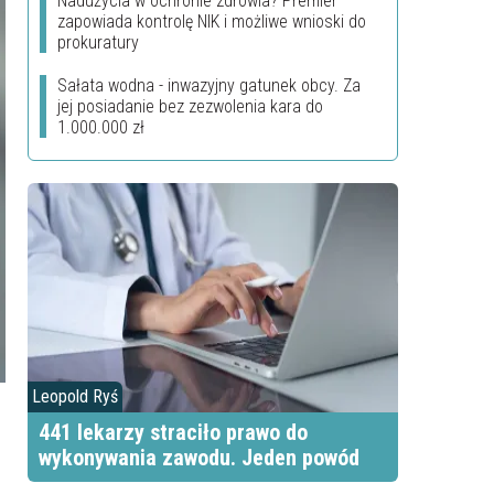
Nadużycia w ochronie zdrowia? Premier
zapowiada kontrolę NIK i możliwe wnioski do
prokuratury
Sałata wodna - inwazyjny gatunek obcy. Za
jej posiadanie bez zezwolenia kara do
1.000.000 zł
Leopold Ryś
441 lekarzy straciło prawo do
wykonywania zawodu. Jeden powód