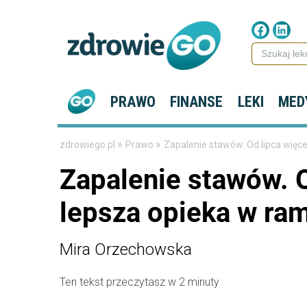
PRAWO
FINANSE
LEKI
MED
»
»
zdrowiego.pl
Prawo
Zapalenie stawów. Od lipca wię
Zapalenie stawów. O
lepsza opieka w r
Mira Orzechowska
Ten tekst przeczytasz w 2 minuty