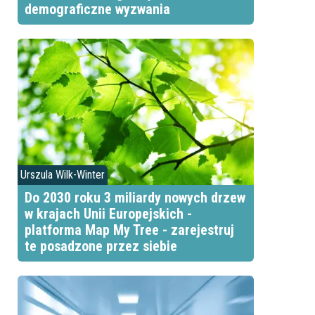
demograficzne wyzwania
Urszula Wilk-Winter
Do 2030 roku 3 miliardy nowych drzew
w krajach Unii Europejskich -
platforma Map My Tree - zarejestruj
te posadzone przez siebie