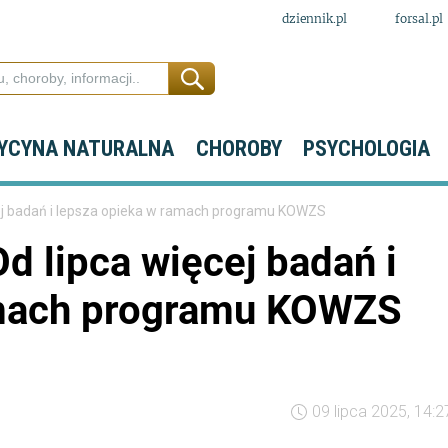
dziennik.pl
forsal.pl
YCYNA NATURALNA
CHOROBY
PSYCHOLOGIA
cej badań i lepsza opieka w ramach programu KOWZS
d lipca więcej badań i
amach programu KOWZS
09 lipca 2025, 14:2