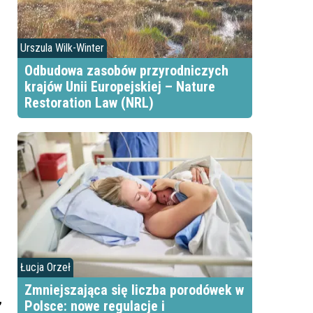
Urszula Wilk-Winter
Odbudowa zasobów przyrodniczych
krajów Unii Europejskiej – Nature
Restoration Law (NRL)
Łucja Orzeł
Zmniejszająca się liczba porodówek w
,
Polsce: nowe regulacje i