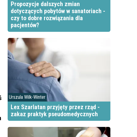
Propozycje dalszych zmian
dotyczących pobytów w sanatoriach -
czy to dobre rozwiązania dla
pacjentów?
ś
Urszula Wilk-Winter
Lex Szarlatan przyjęty przez rząd -
zakaz praktyk pseudomedycznych
n