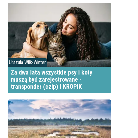
Urszula Wilk-Winter
Za dwa lata wszystkie psy i koty
muszą być zarejestrowane -
transponder (czip) i KROPiK
i