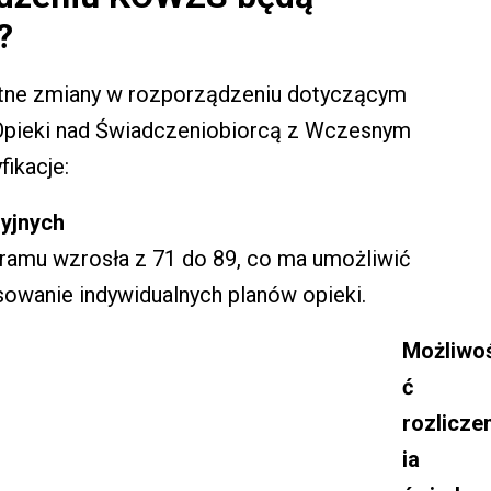
?
totne zmiany w rozporządzeniu dotyczącym
pieki nad Świadczeniobiorcą z Wczesnym
ikacje:
ryjnych
ramu wzrosła z 71 do 89, co ma umożliwić
sowanie indywidualnych planów opieki.
Możliwo
ć
rozlicze
ia